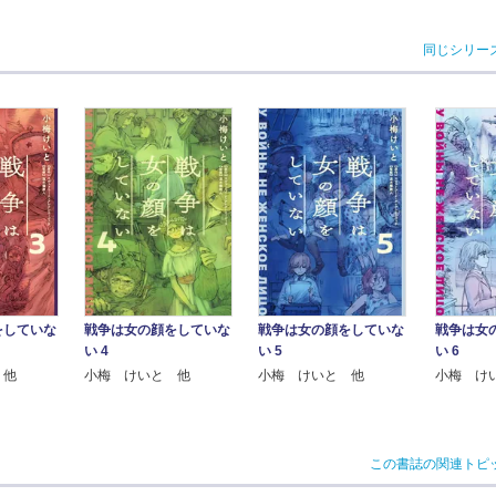
同じシリー
戦争は女の顔をしていな
戦争は女の顔をしていな
戦争は女
をしていな
い 4
い 5
い 6
小梅 けいと 他
小梅 けいと 他
小梅 け
 他
この書誌の関連トピ