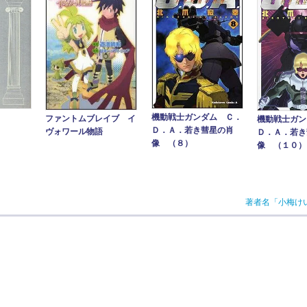
機動戦士ガンダム Ｃ．
ファントムブレイブ イ
機動戦士ガン
Ｄ．Ａ．若き彗星の肖
ヴォワール物語
Ｄ．Ａ．若き
像 （８）
像 （１０）
著者名「小梅け