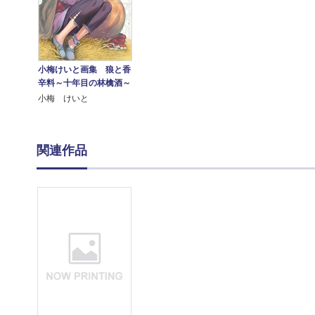
小梅けいと画集 狼と香
辛料～十年目の林檎酒～
小梅 けいと
関連作品