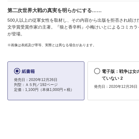
第二次世界大戦の真実を明らかにする……
500人以上の従軍女性を取材し、その内容から出版を拒否され続け
文学賞受賞作家の主著。『狼と香辛料』小梅けいとによるコミカラ
が登場。
※画像は表紙及び帯等、実際とは異なる場合があります。
紙書籍
電子版：戦争は女
ていない 2
発売日：2020年12月26日
判型：Ａ５判／192ページ
発売日：2020年12月26日
定価：1,100円（本体1,000円＋税）