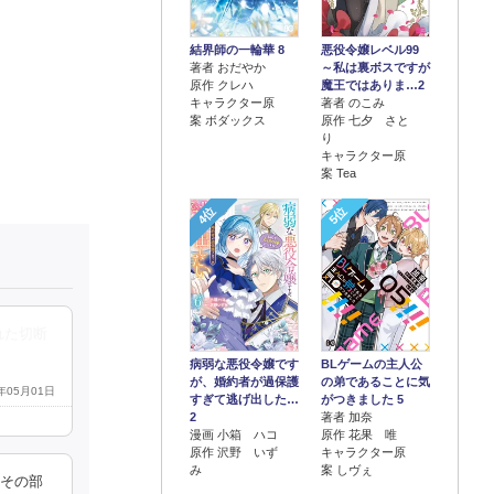
結界師の一輪華 8
悪役令嬢レベル99
著者 おだやか
～私は裏ボスですが
原作 クレハ
魔王ではありま…2
キャラクター原
著者 のこみ
案 ボダックス
原作 七夕 さと
り
キャラクター原
案 Tea
4位
5位
れた切断
病弱な悪役令嬢です
BLゲームの主人公
が、婚約者が過保護
の弟であることに気
3年05月01日
すぎて逃げ出した…
がつきました 5
2
著者 加奈
漫画 小箱 ハコ
原作 花果 唯
原作 沢野 いず
キャラクター原
み
案 しヴぇ
『その部