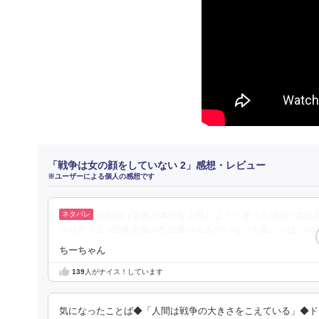
「戦争は女の顔をしていない 2」感想・レビュー
※ユーザーによる個人の感想です
収録話 •筆者が本作を上梓しようと思った経緯 •書
された手足 •部隊全滅のため食べる人のいない大釜いっぱいのス
ちーちゃん
139
人がナイス！しています
気になったことば◆「人間は戦争の大きさをこえている」◆ド