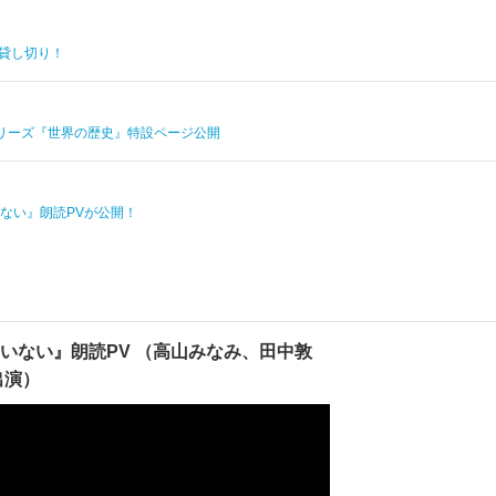
貸し切り！
リーズ『世界の歴史』特設ページ公開
ない』朗読PVが公開！
いない』朗読PV （高山みなみ、田中敦
出演）