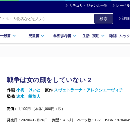
カテゴリ・ジャンル一覧
レーベル
検索
詳細
一般書
児童書
学習参考書
生活
実用
雑誌
ムック
・
・
戦争は女の顔をしていない 2
作画
小梅 けいと
原作
スヴェトラーナ・アレクシエーヴィチ
監修
速水 螺旋人
定価：
1,100
円 （本体
1,000
円＋税）
発売日：
2020年12月26日
判型：
Ａ５判
ページ数：
192
ISBN：
978404