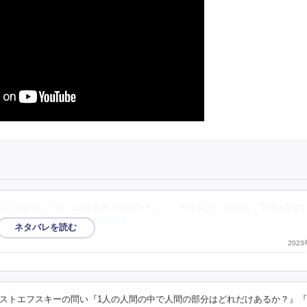
記長に直談判して自ら出征を希望&女の子として男性兵士に扱われて不満 •見慣
ープ •両親が「人
…続きを読む
202
ストエフスキーの問い『1人の人間の中で人間の部分はどれだけあるか？』