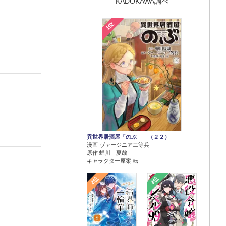
KADOKAWA調べ
1位
異世界居酒屋「のぶ」 （２２）
漫画 ヴァージニア二等兵
原作 蝉川 夏哉
キャラクター原案 転
2位
3位