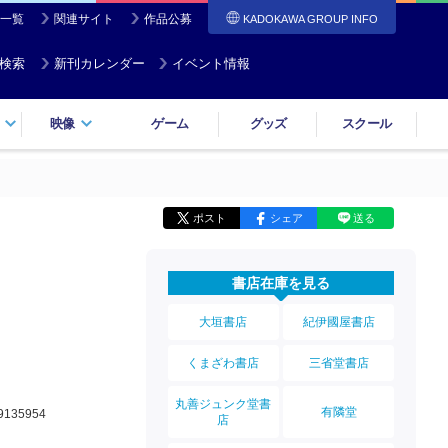
一覧
関連サイト
作品公募
KADOKAWA GROUP INFO
検索
新刊カレンダー
イベント情報
映像
ゲーム
グッズ
スクール
ポスト
シェア
送る
書店在庫を見る
大垣書店
紀伊國屋書店
くまざわ書店
三省堂書店
丸善ジュンク堂書
有隣堂
9135954
店