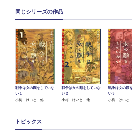
同じシリーズの作品
戦争は女の顔をしていな
戦争は女の顔をしていな
戦争は女の顔
い 1
い 2
い 3
小梅 けいと 他
小梅 けいと 他
小梅 けいと
トピックス