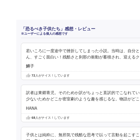
「恐るべき子供たち」感想・レビュー
※ユーザーによる個人の感想です
若いころに一度途中で挫折してしまった小説。当時は、自分と
ん、すごく面白い！残酷さと刹那の衝動が蓄積され、迎えるク
鱒子
72
人がナイス！しています
訳者は東郷青児。そのためか訳がちょっと直訳的でこなれてい
少ないためかどこか密室劇のような趣を感じるな。物語がどこ
HANA
68
人がナイス！しています
子供とは純粋に、無邪気で残酷な思考で以って言動を起こすこ