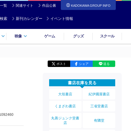
一覧
関連サイト
作品公募
KADOKAWA GROUP INFO
検索
新刊カレンダー
イベント情報
映像
ゲーム
グッズ
スクール
ポスト
シェア
送る
書店在庫を見る
大垣書店
紀伊國屋書店
くまざわ書店
三省堂書店
1092460
丸善ジュンク堂書
有隣堂
店