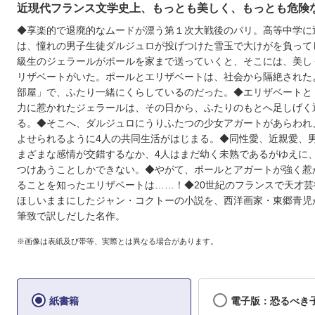
近現代フランス文学史上、もっとも美しく、もっとも危険
◆享楽的で退廃的なムードが漂う第１次大戦後のパリ。高等中学に
は、憧れの男子生徒ダルジュロが投げつけた雪玉で大けがを負って
級生のジェラールがポールを家まで送っていくと、そこには、美し
リザベートがいた。ポールとエリザベートは、社会から隔絶された
部屋」で、ふたり一緒にくらしているのだった。◆エリザベートと
力に惹かれたジェラールは、その日から、ふたりのもとへ足しげく
る。◆そこへ、ダルジュロにうりふたつの少女アガートがあらわれ
よせられるように4人の共同生活がはじまる。◆同性愛、近親愛、
まざまな感情が交錯するなか、4人はまだ幼く未熟であるがゆえに
つけあうことしかできない。◆やがて、ポールとアガートが強く惹
ることを知ったエリザベートは……！◆20世紀のフランスで天才芸
ほしいままにしたジャン・コクトーの小説を、西洋画家・東郷青児
筆致で訳しだした名作。
※画像は表紙及び帯等、実際とは異なる場合があります。
紙書籍
電子版：恐るべき