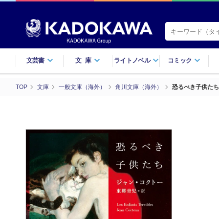
文芸書
文庫
ライトノベル
コミック
TOP
文庫
一般文庫（海外）
角川文庫（海外）
恐るべき子供たち