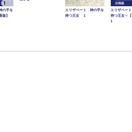
エリザベート 神の手を
神の手を
エリザベート
持つ王女 １
冊版】
持つ王女～
1