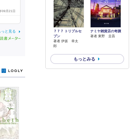
3年09月21日
７７７ トリプルセ
ナミヤ雑貨店の奇蹟
もっと見る
ブン
著者 東野 圭吾
著者 伊坂 幸太
郎
もっとみる
y