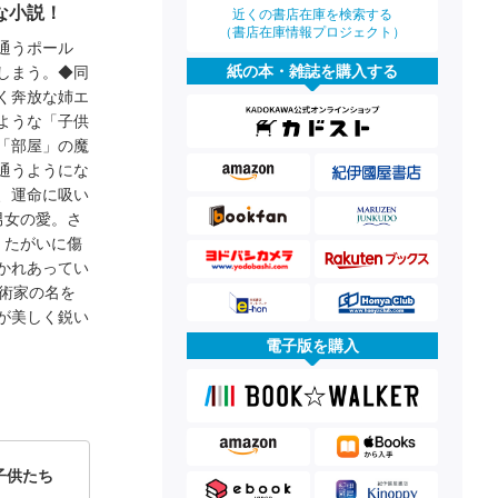
な小説！
近くの書店在庫を検索する
（書店在庫情報プロジェクト）
通うポール
紙の本・雑誌を購入する
しまう。◆同
く奔放な姉エ
ような「子供
「部屋」の魔
通うようにな
、運命に吸い
男女の愛。さ
、たがいに傷
かれあってい
術家の名を
が美しく鋭い
電子版を購入
子供たち