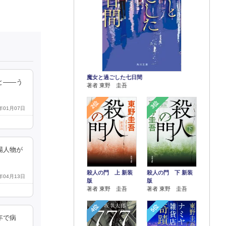
魔女と過ごした七日間
と——う
著者 東野 圭吾
2位
3位
1年01月07日
場人物が
殺人の門 上 新装
殺人の門 下 新装
5年04月13日
版
版
著者 東野 圭吾
著者 東野 圭吾
4位
5位
年で病