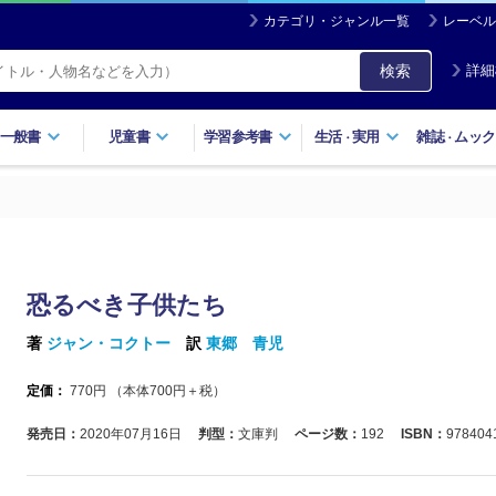
カテゴリ・ジャンル一覧
レーベル
検索
詳細
一般書
児童書
学習参考書
生活
実用
雑誌
ムック
・
・
恐るべき子供たち
著
ジャン・コクトー
訳
東郷 青児
定価：
770
円 （本体
700
円＋税）
発売日：
2020年07月16日
判型：
文庫判
ページ数：
192
ISBN：
978404