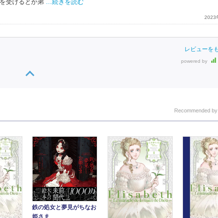
を受けるとか弟
…続きを読む
202
レビューを
powered by
Recommended b
鉄の処女と夢見がちなお
姫さま