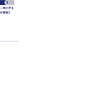
～神の手を
【分冊版】