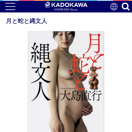
月と蛇と縄文人