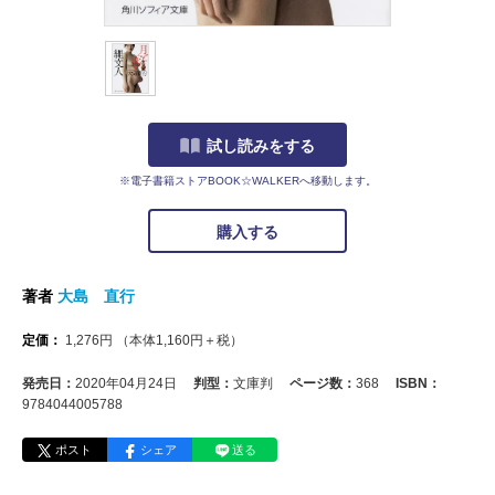
試し読みをする
※電子書籍ストアBOOK☆WALKERへ移動します。
購入する
著者
大島 直行
定価：
1,276
円
（本体
1,160
円＋税）
発売日：
2020年04月24日
判型：
文庫判
ページ数：
368
ISBN：
9784044005788
ポスト
シェア
送る