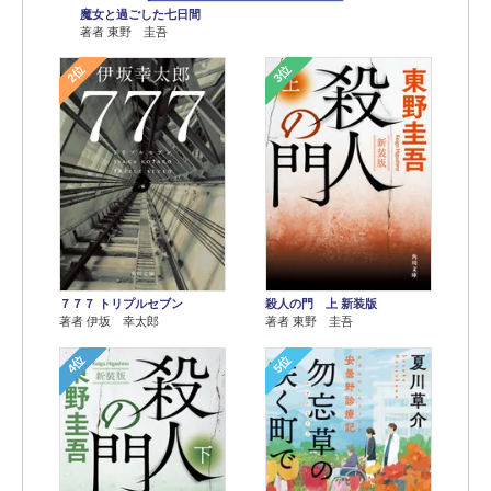
魔女と過ごした七日間
著者 東野 圭吾
2位
3位
７７７ トリプルセブン
殺人の門 上 新装版
著者 伊坂 幸太郎
著者 東野 圭吾
4位
5位