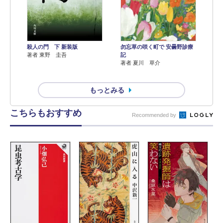
殺人の門 下 新装版
勿忘草の咲く町で 安曇野診療
著者 東野 圭吾
記
著者 夏川 草介
もっとみる
こちらもおすすめ
Recommended by