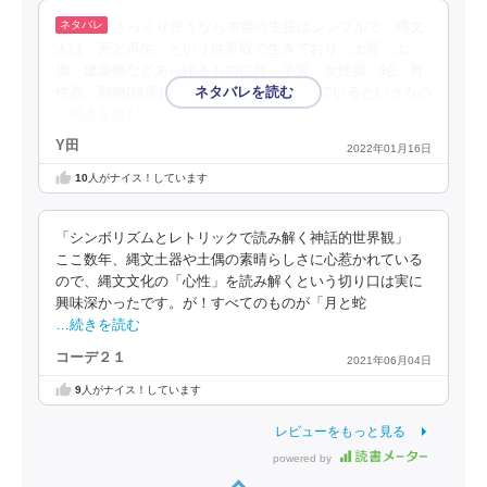
ざっくり言うなら本書の主張はシンプルで、縄文
人は「死と再生」という世界観で生きており、土器、土
偶、建築物などあらゆるものに月、子宮、女性器、蛇、男
性器、動物(猪等)などがシンボライズされているというもの
…続きを読む
Y田
2022年01月16日
10
人がナイス！しています
「シンボリズムとレトリックで読み解く神話的世界観」
ここ数年、縄文土器や土偶の素晴らしさに心惹かれている
ので、縄文文化の「心性」を読み解くという切り口は実に
興味深かったです。が！すべてのものが「月と蛇
…続きを読む
コーデ２１
2021年06月04日
9
人がナイス！しています
レビューをもっと見る
powered by