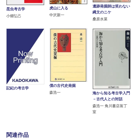
遺跡発掘師は笑わない
虎山に入る
昆虫考古学
縄文のニケ
中沢新一
小畑弘己
桑原水菜
僕の古代史発掘
記紀の考古学
森浩一
海から知る考古学入門
－古代人との対話
森浩一 角川書店装丁
室
関連作品