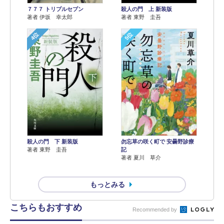
７７７ トリプルセブン
殺人の門 上 新装版
著者 伊坂 幸太郎
著者 東野 圭吾
4位
5位
殺人の門 下 新装版
勿忘草の咲く町で 安曇野診療
著者 東野 圭吾
記
著者 夏川 草介
もっとみる
こちらもおすすめ
Recommended by