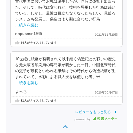
古代中国においてお札は誕生したが、同時に偽札も出回っ
た。そして、時代は変われど、技術を悪用した行為は続い
ている。しかし、最近は目立たなくなったらしい。見破る
システムも発展し、偽造はより割に合わない行為
…続きを読む
nnpusnsn1945
2021年11月25日
44
人がナイス！しています
10世紀に紙幣が発明されて以来続く偽造犯との戦いの歴史
を元大蔵省印刷局の専門家が明かした一冊。中国北宋時代
の交子が最初といわれる紙幣はその時代から偽造紙幣が生
まれていて、水彩による職人技を駆使した者、米
…続きを読む
よっち
2020年05月07日
31
人がナイス！しています
レビューをもっと見る
powered by