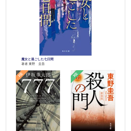
魔女と過ごした七日間
著者 東野 圭吾
2位
3位