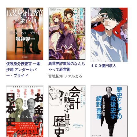
異世界詐欺師のなんち
仮装身分捜査官 一条
１００億円求人
ゃって経営術
汐莉 アンダーカバ
ー・プライド
宮地拓海 ファルまろ