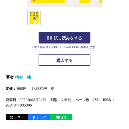
試し読みをする
※電子書籍ストアBOOK☆WALKERへ移動します。
購入する
著者
植村 峻
定価：
968
円
（本体
880
円＋税）
発売日：
2020年03月24日
判型：
文庫判
ページ数：
256
ISBN：
9784044005306
ポスト
シェア
送る