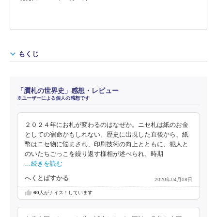
もくじ
「贋札の世界史」感想・レビュー
※ユーザーによる個人の感想です
２０２４年にお札が変わるのはなぜか。ニセ札は紙のお金
としての宿命かもしれない。歴史に出現した直後から、紙
幣はニセ物に悩まされ、印刷技術の向上とともに、犯人と
のいたちごっこを繰り返す様相が述べられ、時期
…続きを読む
へくとぱすかる
2020年04月08日
60
人がナイス！しています