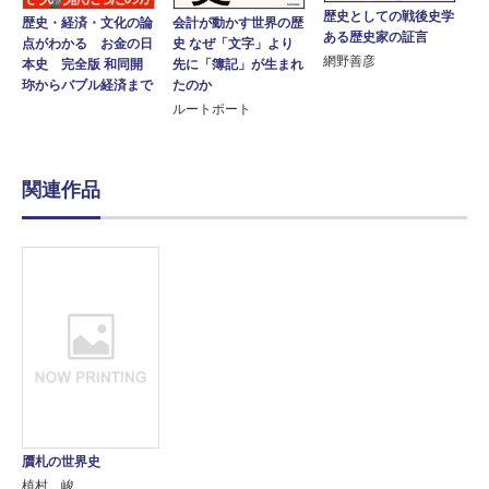
歴史としての戦後史学
歴史・経済・文化の論
会計が動かす世界の歴
ある歴史家の証言
点がわかる お金の日
史 なぜ「文字」より
網野善彦
本史 完全版 和同開
先に「簿記」が生まれ
珎からバブル経済まで
たのか
ルートポート
関連作品
贋札の世界史
植村 峻