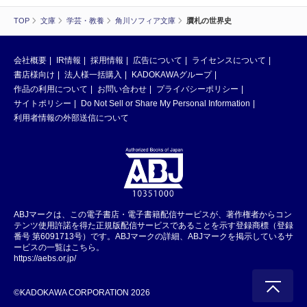
TOP
文庫
学芸・教養
角川ソフィア文庫
贋札の世界史
会社概要
IR情報
採用情報
広告について
ライセンスについて
書店様向け
法人様一括購入
KADOKAWAグループ
作品の利用について
お問い合わせ
プライバシーポリシー
サイトポリシー
Do Not Sell or Share My Personal Information
利用者情報の外部送信について
ABJマークは、この電子書店・電子書籍配信サービスが、著作権者からコン
テンツ使用許諾を得た正規版配信サービスであることを示す登録商標（登録
番号 第6091713号）です。ABJマークの詳細、ABJマークを掲示しているサ
ービスの一覧はこちら。
https://aebs.or.jp/
©KADOKAWA CORPORATION 2026