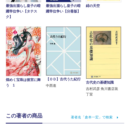
緋の天空
最強出涸らし皇子の暗
最強出涸らし皇子の暗
躍帝位争い【タテス
躍帝位争い【分冊版】
ク】
【ＯＤ】古代うた紀行
煌めく宝珠は後宮に舞
古代史の基礎知識
う 1
中西進
吉村武彦 角川書店装
丁室
この著者の商品
著者名「倉本一宏」で検索