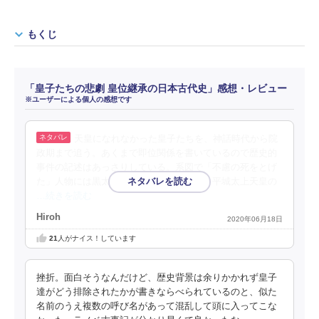
もくじ
「皇子たちの悲劇 皇位継承の日本古代史」感想・レビュー
※ユーザーによる個人の感想です
天皇になれなかった皇子たちを、神話時代から院
政期まで追う。あくまで即位関係を書いているので歴史的
事件の記述はあっさりしている。系図で「不慮の死をとげ
た」人物には黒太枠がついているけれど、平城太上天皇の
…続きを読む
Hiroh
2020年06月18日
21
人がナイス！しています
挫折。面白そうなんだけど、歴史背景は余りかかれず皇子
達がどう排除されたかが書きならべられているのと、似た
名前のうえ複数の呼び名があって混乱して頭に入ってこな