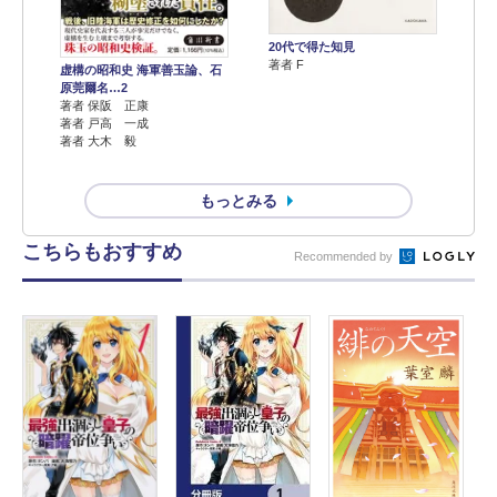
20代で得た知見
著者 F
虚構の昭和史 海軍善玉論、石
原莞爾名…2
著者 保阪 正康
著者 戸高 一成
著者 大木 毅
もっとみる
こちらもおすすめ
Recommended by