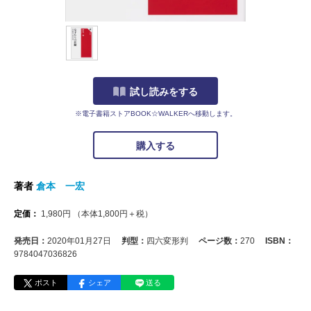
試し読みをする
※電子書籍ストアBOOK☆WALKERへ移動します。
購入する
著者
倉本 一宏
定価：
1,980
円
（本体
1,800
円＋税）
発売日：
2020年01月27日
判型：
四六変形判
ページ数：
270
ISBN：
9784047036826
ポスト
シェア
送る