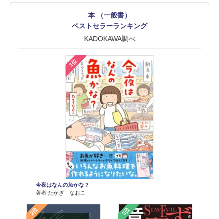
本 （一般書）
ベストセラーランキング
KADOKAWA調べ
1位
今夜はなんの魚かな？
著者 たかぎ なおこ
2位
3位