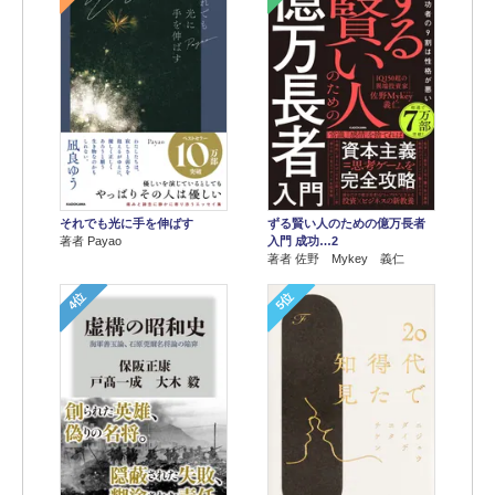
それでも光に手を伸ばす
ずる賢い人のための億万長者
著者 Payao
入門 成功…2
著者 佐野 Mykey 義仁
4位
5位