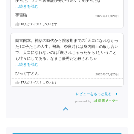
かった。ラノベ古事記が分かり易くて良かったな
…続きを読む
宇宙猫
2022年11月20日
18
人がナイス！しています
図書館本。神話の時代から院政期までの｢天皇になれなかっ
た｣皇子たちの人生。飛鳥、奈良時代は身内同士の殺し合い
で、天皇になれないのは｢殺されちゃったから｣ということ
も往々にしてある。なまじ優秀だと殺されちゃ
…続きを読む
びっぐすとん
2020年07月25日
17
人がナイス！しています
レビューをもっと見る
powered by