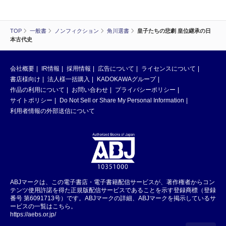
TOP
一般書
ノンフィクション
角川選書
皇子たちの悲劇 皇位継承の日
本古代史
会社概要
IR情報
採用情報
広告について
ライセンスについて
書店様向け
法人様一括購入
KADOKAWAグループ
作品の利用について
お問い合わせ
プライバシーポリシー
サイトポリシー
Do Not Sell or Share My Personal Information
利用者情報の外部送信について
ABJマークは、この電子書店・電子書籍配信サービスが、著作権者からコン
テンツ使用許諾を得た正規版配信サービスであることを示す登録商標（登録
番号 第6091713号）です。ABJマークの詳細、ABJマークを掲示しているサ
ービスの一覧はこちら。
https://aebs.or.jp/