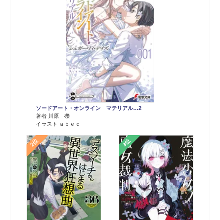
ソードアート・オンライン マテリアル…2
著者 川原 礫
イラスト ａｂｅｃ
2位
3位