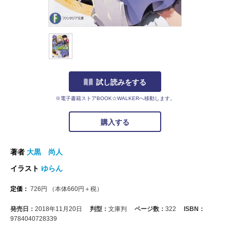
試し読みをする
※電子書籍ストアBOOK☆WALKERへ移動します。
購入する
著者
大黒 尚人
イラスト
ゆらん
定価：
726
円
（本体
660
円＋税）
発売日：
2018年11月20日
判型：
文庫判
ページ数：
322
ISBN：
9784040728339