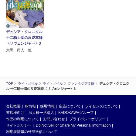
デュシア・クロニクル
十二騎士団の反逆軍師
〈リヴェンジャー〉3
大黒 尚人 他
TOP
ライトノベル
ライトノベル
ファンタジア文庫
デュシア・クロニク
ル 十二騎士団の反逆軍師〈リヴェンジャー〉3
会社概要
IR情報
採用情報
広告について
ライセンスについて
書店様向け
法人様一括購入
KADOKAWAグループ
作品の利用について
お問い合わせ
プライバシーポリシー
サイトポリシー
Do Not Sell or Share My Personal Information
利用者情報の外部送信について