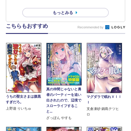
もっとみる
こちらもおすすめ
Recommended by
真の仲間じゃないと勇
者のパーティーを追い
うちの聖女さまは腹黒
マグダラで眠れＶＩＩ
出されたので、辺境で
すぎだろ。
Ｉ
スローライフするこ
上野遊 りいちゅ
支倉凍砂 鍋島テツヒ
と...
ロ
ざっぽん やすも