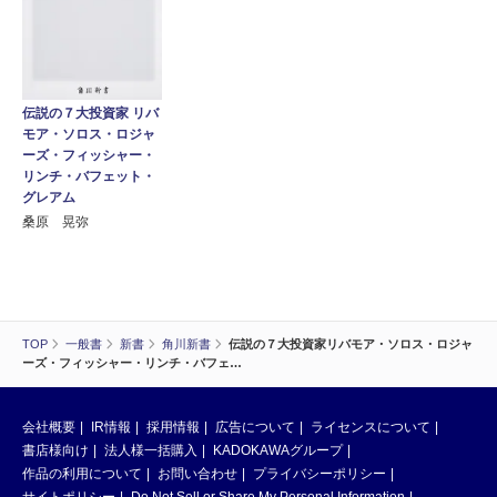
伝説の７大投資家 リバ
モア・ソロス・ロジャ
ーズ・フィッシャー・
リンチ・バフェット・
グレアム
桑原 晃弥
TOP
一般書
新書
角川新書
伝説の７大投資家リバモア・ソロス・ロジャ
ーズ・フィッシャー・リンチ・バフェ…
会社概要
IR情報
採用情報
広告について
ライセンスについて
書店様向け
法人様一括購入
KADOKAWAグループ
作品の利用について
お問い合わせ
プライバシーポリシー