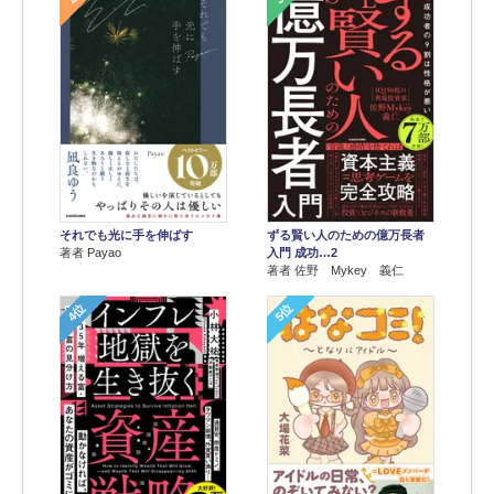
それでも光に手を伸ばす
ずる賢い人のための億万長者
著者 Payao
入門 成功…2
著者 佐野 Mykey 義仁
4位
5位