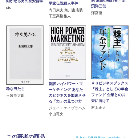
男 酒豪の強打者・永
動かせる男の投資哲学
平家伝説殺人事件
渕洋三伝
cis
内田康夫 角川書店装
澤宮優
丁室高柳雅人
ＫＧビジネスブックス
新訳 ハイパワー・マ
粋な男たち
「株主」としての年金
ーケティング あなた
ファンド 企業との共
玉袋筋太郎
のビジネスを加速させ
栄に向けて
る「力」の見つけ方
村上正人
ジェイ・エイブラハム
小山竜央
この著者の商品