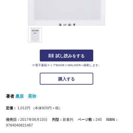
試し読みをする
※電子書籍ストアBOOK☆WALKERへ移動します。
購入する
著者
桑原 晃弥
定価：
1,012
円
（本体
920
円＋税）
発売日：
2017年06月10日
判型：
新書判
ページ数：
240
ISBN：
9784040821467