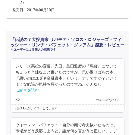
ム
発売日：2017年06月10日
「伝説の７大投資家 リバモア・ソロス・ロジャーズ・フィ
ッシャー・リンチ・バフェット・グレアム」感想・レビュー
※ユーザーによる個人の感想です
シリーズ悪役の変遷。先日、島田雅彦の『悪貨』について
ちょっと辛辣なこと書いたのですが、思い返せばあの本、
「悪いのはユダヤ金融資本」という、ナチですか？という
ような結論が気持ち悪かったのですね。そんなわ
…続きを読む
k5
2020年07月11日
62
人がナイス！しています
ウォーレン・バフェット「自分の頭で考え抜いたものは、
市場がどう反応しようと、誰が何を言おうと正しい」、ジ