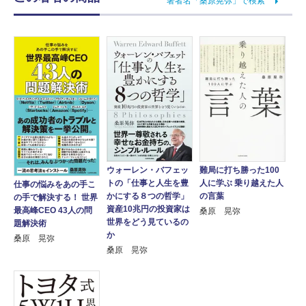
著者名「桑原晃弥」で検索
ウォーレン・バフェッ
難局に打ち勝った100
トの「仕事と人生を豊
人に学ぶ 乗り越えた人
仕事の悩みをあの手こ
かにする８つの哲学」
の言葉
の手で解決する！ 世界
資産10兆円の投資家は
最高峰CEO 43人の問
桑原 晃弥
世界をどう見ているの
題解決術
か
桑原 晃弥
桑原 晃弥