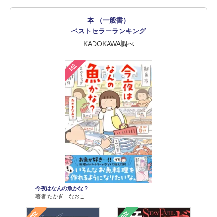
本 （一般書）
ベストセラーランキング
KADOKAWA調べ
1位
今夜はなんの魚かな？
著者 たかぎ なおこ
2位
3位