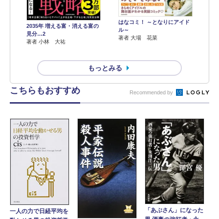
はなコミ！ ～となりにアイド
2035年 増える富・消える富の
ル～
見分…2
著者 大場 花菜
著者 小林 大祐
もっとみる
こちらもおすすめ
Recommended by
「あぶさん」になった
一人の力で日経平均を