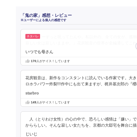
「鬼の家」感想・レビュー
※ユーザーによる個人の感想です
ーずっと呪ってたんや。私以外の、全ての女が、孤独
寂しい女は寂しいままや。』花房観音の世界が全編通してこれ
いつでも母さん
170
人がナイス！しています
花房観音は、新作をコンスタントに読んでいる作家です。大き
ロホラパワー炸裂!!!作中にも出て来ますが、梶井基次郎の『
starbro
149
人がナイス！しています
人（とりわけ女性）の心の中で、恐ろしい感情は「嫌い」で
かららしい。そんな寂しい女たちを、京都の大邸宅を舞台に描
じいじ