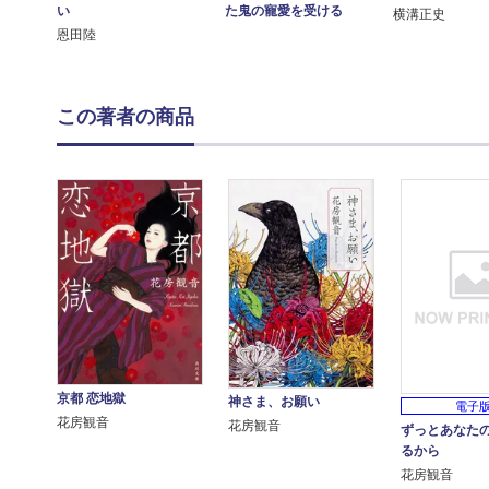
た鬼の寵愛を受ける
い
横溝正史
恩田陸
この著者の商品
京都 恋地獄
神さま、お願い
電子
花房観音
花房観音
ずっとあなた
るから
花房観音