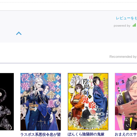
レビューを
powered by
Recommended b
ぼんくら陰陽師の鬼嫁
おまえのエサ
ラスボス系悪役令息が望