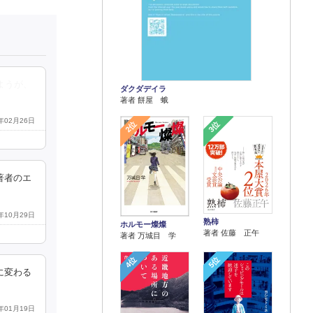
ようが、
ダクダデイラ
著者 餅屋 蛾
8年02月26日
2位
3位
著者のエ
7年10月29日
熟柿
ホルモー燦燦
著者 佐藤 正午
著者 万城目 学
4位
5位
に変わる
8年01月19日