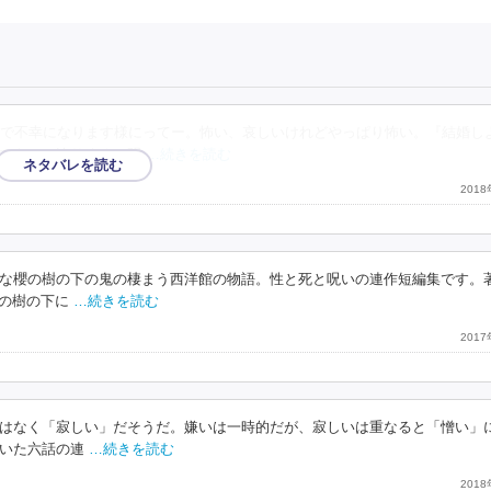
で不幸になります様にってー。怖い、哀しいけれどやっぱり怖い。『結婚し
でもかと迫りくる。明
…続きを読む
201
な櫻の樹の下の鬼の棲まう西洋館の物語。性と死と呪いの連作短編集です。
櫻の樹の下に
…続きを読む
201
はなく「寂しい」だそうだ。嫌いは一時的だが、寂しいは重なると「憎い」
いた六話の連
…続きを読む
201