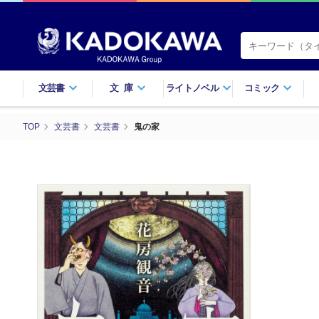
文芸書
文庫
ライトノベル
コミック
TOP
文芸書
文芸書
鬼の家