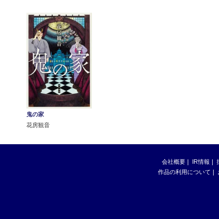
鬼の家
花房観音
会社概要
IR情報
作品の利用について