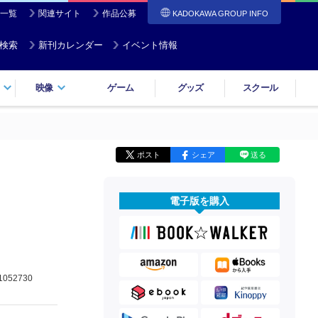
一覧
関連サイト
作品公募
KADOKAWA GROUP INFO
検索
新刊カレンダー
イベント情報
映像
ゲーム
グッズ
スクール
ポスト
シェア
送る
電子版を購入
1052730