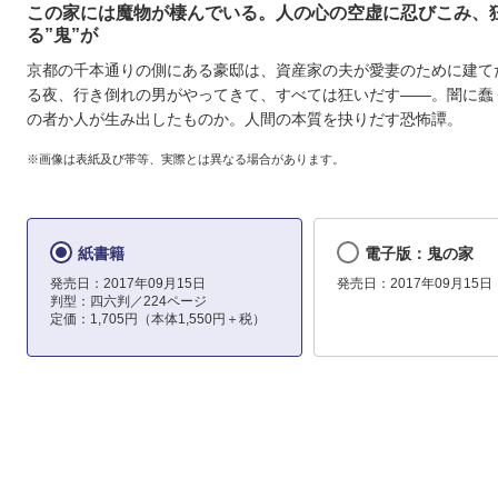
この家には魔物が棲んでいる。人の心の空虚に忍びこみ、
る”鬼”が
京都の千本通りの側にある豪邸は、資産家の夫が愛妻のために建て
る夜、行き倒れの男がやってきて、すべては狂いだす――。闇に蠢
の者か人が生み出したものか。人間の本質を抉りだす恐怖譚。
※画像は表紙及び帯等、実際とは異なる場合があります。
紙書籍
電子版：鬼の家
発売日：2017年09月15日
発売日：2017年09月15日
判型：四六判／224ページ
定価：1,705円（本体1,550円＋税）