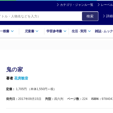
カテゴリ・ジャンル一覧
レーベル
検索
詳細
一般書
児童書
学習参考書
生活
実用
雑誌
ムック
・
・
鬼の家
著者
花房観音
定価：
1,705
円 （本体
1,550
円＋税）
発売日：
2017年09月15日
判型：
四六判
ページ数：
224
ISBN：
978404