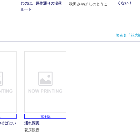
くない！
むのは、原作通りの没落
秋田みやび しのとうこ
ルート
著者名「花房
版
電子版
のそばにい
濡れ深泥
花房観音