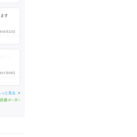
います
7年06月22日
剣豪たち
7年07月09日
もっと見る