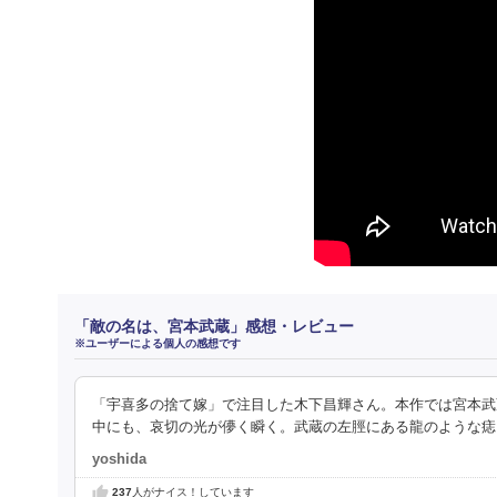
「敵の名は、宮本武蔵」感想・レビュー
※ユーザーによる個人の感想です
「宇喜多の捨て嫁」で注目した木下昌輝さん。本作では宮本武
中にも、哀切の光が儚く瞬く。武蔵の左脛にある龍のような痣
yoshida
237
人がナイス！しています