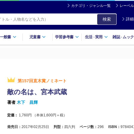
カテゴリ・ジャンル一覧
レーベル
検索
詳細
一般書
児童書
学習参考書
生活
実用
雑誌
ムック
・
・
第157回直木賞ノミネート
敵の名は、宮本武蔵
著者
木下 昌輝
定価：
1,760
円 （本体
1,600
円＋税）
発売日：
2017年02月25日
判型：
四六判
ページ数：
296
ISBN：
978404