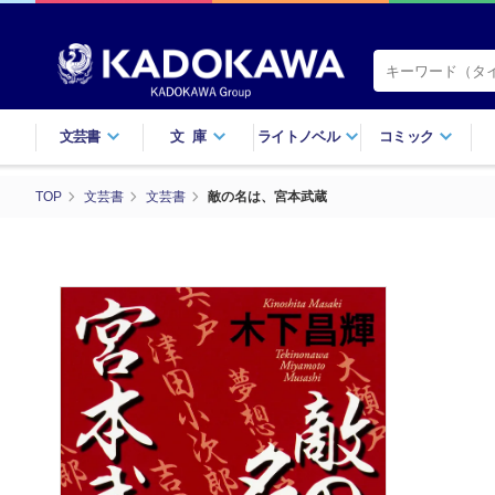
文芸書
文庫
ライトノベル
コミック
TOP
文芸書
文芸書
敵の名は、宮本武蔵