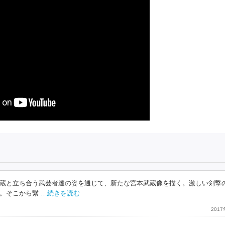
蔵と立ち合う武芸者達の姿を通じて、新たな宮本武蔵像を描く。激しい剣撃
。そこから繋
…続きを読む
201