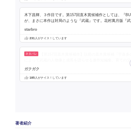
木下昌輝、３作目です。第157回直木賞候補作としては、『B
が、まさに本作は対局のような『武蔵』です。花村萬月版『武
starbro
231
人がナイス！しています
【第157回直木賞候補作】以前の直木賞候補『宇喜
によって武蔵の人物像と成長を語らせる連作短編集。育ての父
ガクガク
185
人がナイス！しています
著者紹介