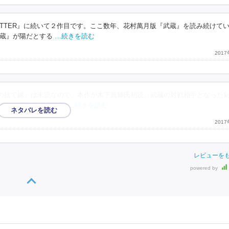
UTTER』に続いて２作目です。ここ数年、花村萬月版『武蔵』を読み続けて
蔵』が陽だとする
…続きを読む
201
多の捨て嫁』は未読なので、本作が木下昌輝氏初読。武蔵の対戦相手となった
であり同時に武蔵の両
…続きを読む
201
レビューを
powered by