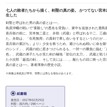
七人の敗者たちから描く、剣聖の真の姿。 かつてない宮本
生した
剣聖と呼ばれた男の真の姿とは──。
島原沖畷の戦いで“童殺し”の悪名を背負い、家中を追放された鹿島
喜兵衛の前に、宮本無二斎と、弁助（武蔵）と呼ばれる十二、三歳
た。弁助は、「生死無用」の真剣で果し合いをするというのだが…
喜兵衛の童討ち」より）少女を救うため、避けられぬ戦いに命を賭
のシシド」、武蔵の絵に惹きつけられるも、一対一の勝負に臨む「
色」、武蔵の弟子たちが見た剣の極地「皆伝の太刀」、武蔵と戦う
た小次郎「巌流の剣」、そして次には……。敵たちの目に映った宮
真の姿とは──。著者渾身の歴史小説。
※画像は表紙及び帯等、実際とは異なる場合があります。
紙書籍
発売日：2017年02月25日
判型：四六判／296ページ