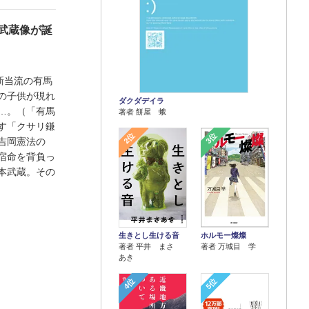
武蔵像が誕
新当流の有馬
の子供が現れ
ダクダデイラ
…。（「有馬
著者 餅屋 蛾
す「クサリ鎌
2位
3位
吉岡憲法の
宿命を背負っ
本武蔵。その
生きとし生ける音
ホルモー燦燦
著者 平井 まさ
著者 万城目 学
あき
4位
5位