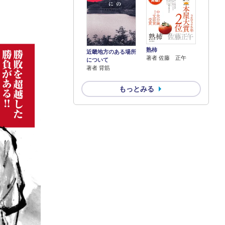
熟柿
近畿地方のある場所
著者 佐藤 正午
について
著者 背筋
もっとみる