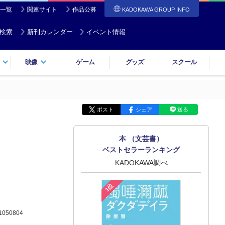
一覧
関連サイト
作品公募
KADOKAWA GROUP INFO
検索
新刊カレンダー
イベント情報
映像
ゲーム
グッズ
スクール
ポスト
シェア
送る
本 （文芸書）
ベストセラーランキング
KADOKAWA調べ
1位
1050804