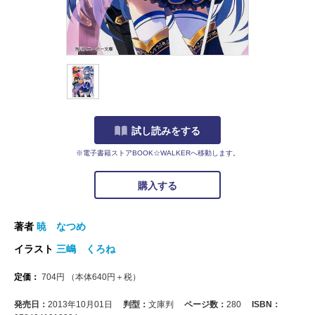
試し読みをする
※電子書籍ストアBOOK☆WALKERへ移動します。
購入する
著者
暁 なつめ
イラスト
三嶋 くろね
定価：
704
円
（本体
640
円＋税）
発売日：
2013年10月01日
判型：
文庫判
ページ数：
280
ISBN：