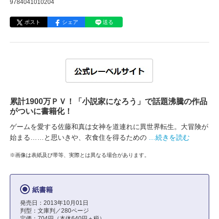
9784041010204
ポスト
シェア
送る
累計1900万ＰＶ！「小説家になろう」で話題沸騰の作品
がついに書籍化！
ゲームを愛する佐藤和真は女神を道連れに異世界転生。大冒険が
始まる……と思いきや、衣食住を得るための
…続きを読む
※画像は表紙及び帯等、実際とは異なる場合があります。
紙書籍
発売日：2013年10月01日
判型：文庫判／280ページ
定価：704円（本体640円＋税）