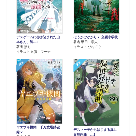
デスゲームに巻き込まれた山
ほうかごがかり７ 立穎小学校
本さん、気…2
著者 甲田 学人
著者 ぽち
イラスト ぴおてぐ
イラスト 久賀 フーナ
4位
5位
ヤエブキ機関 千万丈塔踏破
デスマーチからはじまる異世
録２
界狂想曲 …2