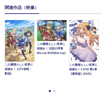
関連作品（映像）
この素晴らしい世界に
祝福を！ 伝説の序章
Blu-ray BOX[Blu-ray]
この素晴らしい世界に
この素晴らしい世界に
こ
に
祝福を！３[TV放映・
祝福を！3 DVD 第1巻
祝福
配信]
《通常版》[DVD]
巻《
ray