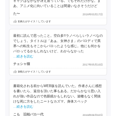
ギャグはなかなか冴え渡っている。でもそれだけかな。ま
あ、アニメ化に向いていることは間違いなさそうだけど
た〜
2016年03月17日
110
人がナイス！しています
最初に読んで思ったこと。空白多!!ラノベらしいラノベなの
でしょう。タイトルは「あぁ、女神さま」のパロディで異
界への転生もそこからパロったような感じ。他にも何かを
パロってるかもしれないけど、わからなかった
…続きを読む
チェシャ猫
2017年05月10日
103
人がナイス！しています
書籍化される前からWEB版を読んでいた。作者さんに感想
を書いたら、返信を頂いた事もある。だからかなり思い入
れが強い作品なので色眼鏡かもしれない。途轍もなく間抜
けな死に方をしたニートなカズマ。身体スペック
…続きを読む
こも 旧柏バカ一代
2019年09月02日