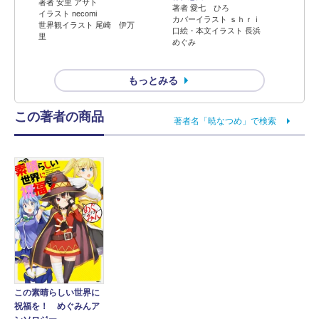
著者 安里 アサト
著者 愛七 ひろ
イラスト necomi
カバーイラスト ｓｈｒｉ
世界観イラスト 尾崎 伊万
口絵・本文イラスト 長浜
里
めぐみ
もっとみる
この著者の商品
著者名「暁なつめ」で検索
この素晴らしい世界に
祝福を！ めぐみんア