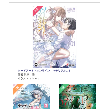
1位
ソードアート・オンライン マテリアル…2
著者 川原 礫
イラスト ａｂｅｃ
2位
3位