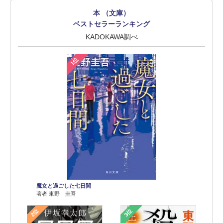
本 （文庫）
ベストセラーランキング
KADOKAWA調べ
1位
魔女と過ごした七日間
著者 東野 圭吾
2位
3位