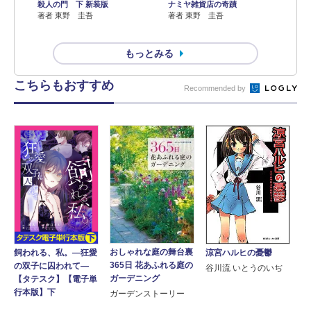
殺人の門 下 新装版
ナミヤ雑貨店の奇蹟
著者 東野 圭吾
著者 東野 圭吾
もっとみる
こちらもおすすめ
Recommended by
おしゃれな庭の舞台裏
涼宮ハルヒの憂鬱
飼われる、私。―狂愛
365日 花あふれる庭の
の双子に囚われて―
谷川流 いとうのいぢ
ガーデニング
【タテスク】【電子単
行本版】下
ガーデンストーリー