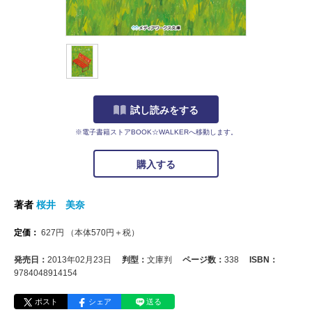
試し読みをする
※電子書籍ストアBOOK☆WALKERへ移動します。
購入する
著者
桜井 美奈
定価：
627
円
（本体
570
円＋税）
発売日：
2013年02月23日
判型：
文庫判
ページ数：
338
ISBN：
9784048914154
ポスト
シェア
送る