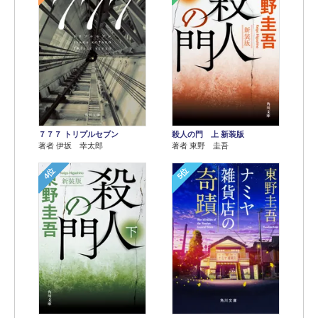
７７７ トリプルセブン
殺人の門 上 新装版
著者 伊坂 幸太郎
著者 東野 圭吾
4位
5位