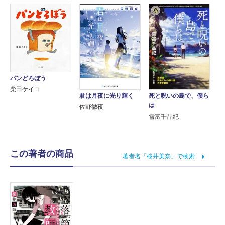
パンどろぼう
柴田ケイコ
死と呪いの島で、僕ら
君は月夜に光り輝く
は
佐野徹夜
雪富千晶紀
この著者の商品
著者名「桜井美奈」で検索