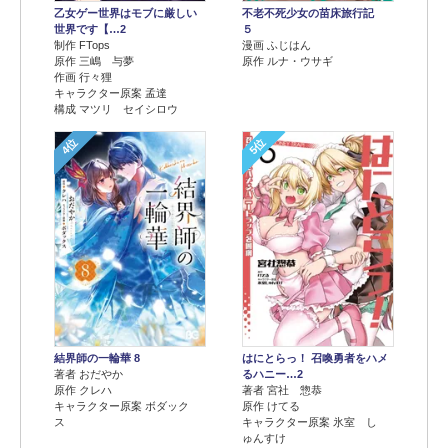
乙女ゲー世界はモブに厳しい
不老不死少女の苗床旅行記
世界です【…2
５
制作 FTops
漫画 ふじはん
原作 三嶋 与夢
原作 ルナ・ウサギ
作画 行々狸
キャラクター原案 孟達
構成 マツリ セイシロウ
4位
5位
結界師の一輪華 8
はにとらっ！ 召喚勇者をハメ
著者 おだやか
るハニー…2
原作 クレハ
著者 宮社 惣恭
キャラクター原案 ボダック
原作 けてる
ス
キャラクター原案 氷室 し
ゅんすけ