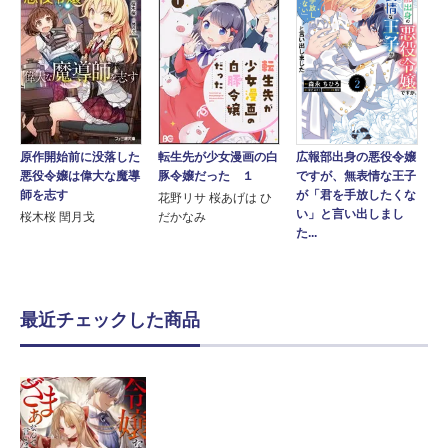
原作開始前に没落した
転生先が少女漫画の白
広報部出身の悪役令嬢
悪役令嬢は偉大な魔導
豚令嬢だった １
ですが、無表情な王子
師を志す
が「君を手放したくな
花野リサ 桜あげは ひ
い」と言い出しまし
桜木桜 閏月戈
だかなみ
た...
最近チェックした商品