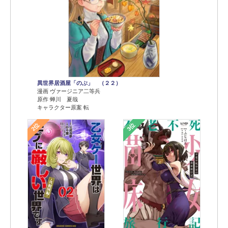
異世界居酒屋「のぶ」 （２２）
漫画 ヴァージニア二等兵
原作 蝉川 夏哉
キャラクター原案 転
2位
3位