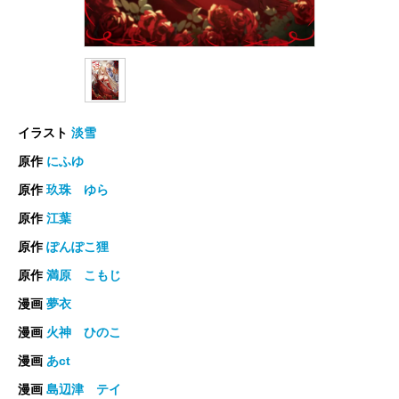
イラスト
淡雪
原作
にふゆ
原作
玖珠 ゆら
原作
江葉
原作
ぽんぽこ狸
原作
満原 こもじ
漫画
夢衣
漫画
火神 ひのこ
漫画
あct
漫画
島辺津 テイ