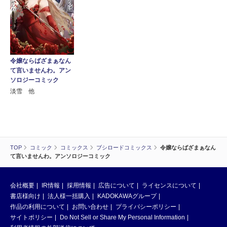
令嬢ならばざまぁなん
て言いませんわ。アン
ソロジーコミック
淡雪 他
TOP
コミック
コミックス
ブシロードコミックス
令嬢ならばざまぁなん
て言いませんわ。アンソロジーコミック
会社概要
IR情報
採用情報
広告について
ライセンスについて
書店様向け
法人様一括購入
KADOKAWAグループ
作品の利用について
お問い合わせ
プライバシーポリシー
サイトポリシー
Do Not Sell or Share My Personal Information