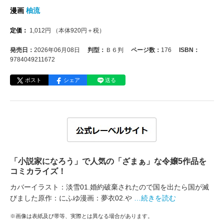
漫画
柚流
定価：
1,012
円
（本体
920
円＋税）
発売日：
2026年06月08日
判型：
Ｂ６判
ページ数：
176
ISBN：
9784049211672
ポスト
シェア
送る
「小説家になろう」で人気の「ざまぁ」な令嬢5作品を
コミカライズ！
カバーイラスト：淡雪01.婚約破棄されたので国を出たら国が滅
びました原作：にふゆ漫画：夢衣02.や
…続きを読む
※画像は表紙及び帯等、実際とは異なる場合があります。