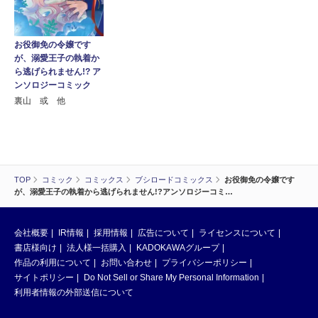
お役御免の令嬢です
が、溺愛王子の執着か
ら逃げられません!? ア
ンソロジーコミック
裏山 或 他
TOP
コミック
コミックス
ブシロードコミックス
お役御免の令嬢です
が、溺愛王子の執着から逃げられません!?アンソロジーコミ…
会社概要
IR情報
採用情報
広告について
ライセンスについて
書店様向け
法人様一括購入
KADOKAWAグループ
作品の利用について
お問い合わせ
プライバシーポリシー
サイトポリシー
Do Not Sell or Share My Personal Information
利用者情報の外部送信について