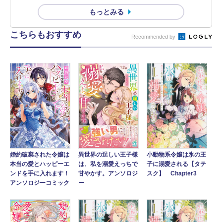
もっとみる
こちらもおすすめ
Recommended by
婚約破棄された令嬢は
小動物系令嬢は氷の王
異世界の逞しい王子様
本当の愛とハッピーエ
子に溺愛される【タテ
は、私を溺愛えっちで
ンドを手に入れます！
スク】 Chapter3
甘やかす。アンソロジ
アンソロジーコミック
ー