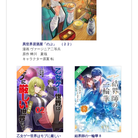
異世界居酒屋「のぶ」 （２２）
漫画 ヴァージニア二等兵
原作 蝉川 夏哉
キャラクター原案 転
2位
3位
乙女ゲー世界はモブに厳しい
結界師の一輪華 8