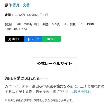
原作
香月 文香
定価：
1,012
円
（本体
920
円＋税）
発売日：
2026年06月08日
判型：
Ｂ６判
ページ数：
176
ISBN：
9784049211573
ポスト
シェア
送る
溺れる愛に囚われる――
カバーイラスト：裏山或01悪役令嬢になる前に、王子と婚約解消
するはすが！原作：餡子漫画：雪ノ下りん
…続きを読む
※画像は表紙及び帯等、実際とは異なる場合があります。