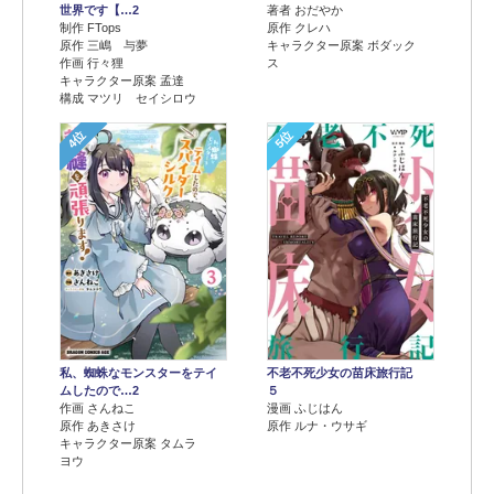
世界です【…2
著者 おだやか
制作 FTops
原作 クレハ
原作 三嶋 与夢
キャラクター原案 ボダック
作画 行々狸
ス
キャラクター原案 孟達
構成 マツリ セイシロウ
4位
5位
不老不死少女の苗床旅行記
私、蜘蛛なモンスターをテイ
５
ムしたので…2
漫画 ふじはん
作画 さんねこ
原作 ルナ・ウサギ
原作 あきさけ
キャラクター原案 タムラ
ヨウ