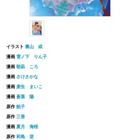
イラスト
裏山 或
漫画
雪ノ下 りん子
漫画
朝凪 ころ
漫画
さけさかな
漫画
麦生 まいこ
漫画
蒼葉 陽
原作
餡子
原作
三香
漫画
夏月 海桜
原作
和島 逆