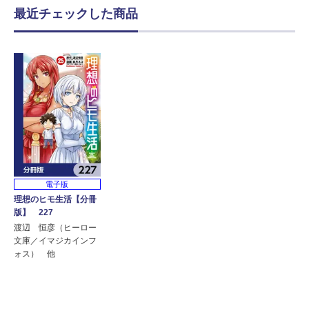
最近チェックした商品
電子版
理想のヒモ生活【分冊
版】 227
渡辺 恒彦（ヒーロー
文庫／イマジカインフ
ォス） 他