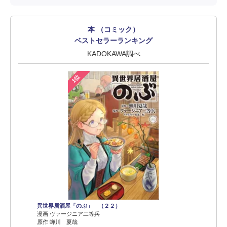
本 （コミック）
ベストセラーランキング
KADOKAWA調べ
1位
異世界居酒屋「のぶ」 （２２）
漫画 ヴァージニア二等兵
原作 蝉川 夏哉