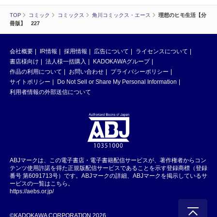
TOP
コミック
コミックス
角川コミックス・エース
理想のヒモ生活【分
冊版】 227
会社概要
IR情報
採用情報
広告について
ライセンスについて
書店様向け
法人様一括購入
KADOKAWAグループ
作品の利用について
お問い合わせ
プライバシーポリシー
サイトポリシー
Do Not Sell or Share My Personal Information
利用者情報の外部送信について
ABJマークは、この電子書店・電子書籍配信サービスが、著作権者からコン
テンツ使用許諾を得た正規版配信サービスであることを示す登録商標（登録
番号 第6091713号）です。ABJマークの詳細、ABJマークを掲示しているサ
ービスの一覧はこちら。
https://aebs.or.jp/
©KADOKAWA CORPORATION 2026