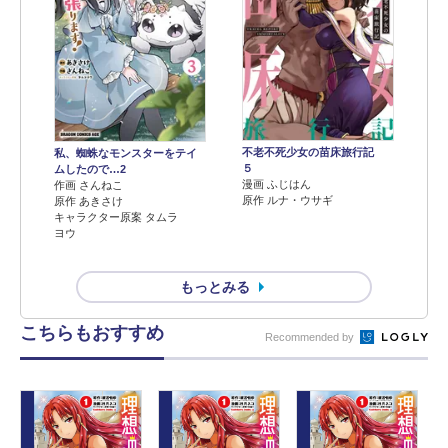
不老不死少女の苗床旅行記
私、蜘蛛なモンスターをテイ
５
ムしたので…2
漫画 ふじはん
作画 さんねこ
原作 ルナ・ウサギ
原作 あきさけ
キャラクター原案 タムラ
ヨウ
もっとみる
こちらもおすすめ
Recommended by