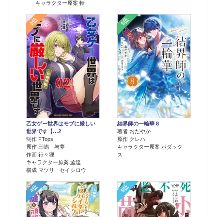
キャラクター原案 転
2位
3位
乙女ゲー世界はモブに厳しい
結界師の一輪華 8
世界です【…2
著者 おだやか
制作 FTops
原作 クレハ
原作 三嶋 与夢
キャラクター原案 ボダック
作画 行々狸
ス
キャラクター原案 孟達
構成 マツリ セイシロウ
4位
5位