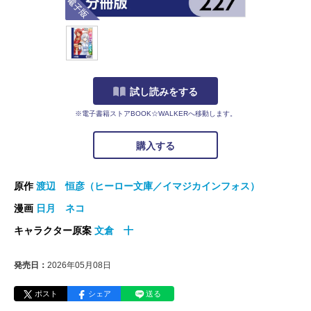
試し読みをする
※電子書籍ストアBOOK☆WALKERへ移動します。
購入する
原作
渡辺 恒彦（ヒーロー文庫／イマジカインフォス）
漫画
日月 ネコ
キャラクター原案
文倉 十
発売日：
2026年05月08日
ポスト
シェア
送る