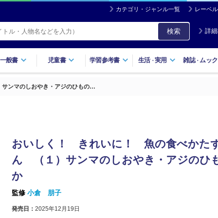
カテゴリ・ジャンル一覧
レーベル
検索
詳細
一般書
児童書
学習参考書
生活
実用
雑誌
ムック
・
・
）サンマのしおやき・アジのひもの…
おいしく！ きれいに！ 魚の食べかた
ん （１）サンマのしおやき・アジのひ
か
監修
小倉 朋子
発売日：
2025年12月19日