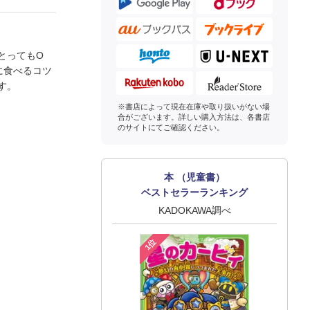
とってもO
に食べるコツ
す。
※書店によって現在在庫や取り扱いがない場
合がございます。詳しい購入方法は、各書店
のサイトにてご確認ください。
本 （児童書）
ベストセラーランキング
KADOKAWA調べ
1位