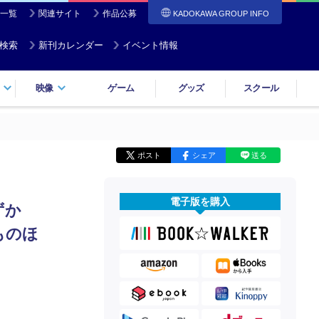
一覧
関連サイト
作品公募
KADOKAWA GROUP INFO
検索
新刊カレンダー
イベント情報
映像
ゲーム
グッズ
スクール
ポスト
シェア
送る
電子版を購入
ずか
ものほ