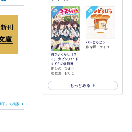
4位
5位
パンどろぼう
作 柴田 ケイコ
四つ子ぐらし（２
３） 大ピンチ!? ド
キドキの参観日
作 ひの ひまり
絵 佐倉 おりこ
もっとみる
朋子」で検索