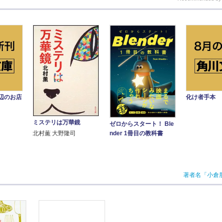
辺のお店
化け者手本
ミステリは万華鏡
ゼロからスタート！ Ble
nder 1冊目の教科書
北村薫 大野隆司
著者名「小倉