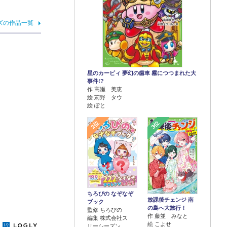
ズの作品一覧
星のカービィ 夢幻の歯車 霧につつまれた大
事件!?
作 高瀬 美恵
絵 苅野 タウ
絵 ぽと
2位
3位
ちろぴの なぞなぞ
放課後チェンジ 南
ブック
の島へ大旅行！
監修 ちろぴの
作 藤並 みなと
編集 株式会社ス
絵 こよせ
y
リーシーズン