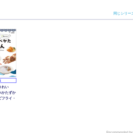
同じシリー
版
きれい
べかたずか
ビフライ・
Recommended b