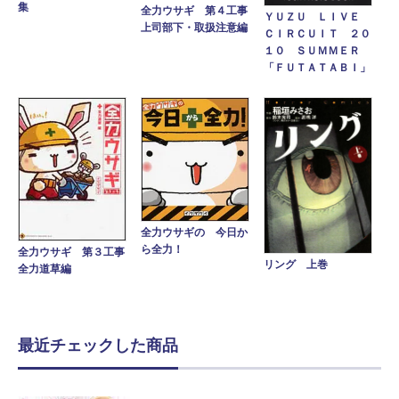
集
全力ウサギ 第４工事
ＹＵＺＵ ＬＩＶＥ
上司部下・取扱注意編
ＣＩＲＣＵＩＴ ２０
１０ ＳＵＭＭＥＲ
「ＦＵＴＡＴＡＢＩ」
全力ウサギの 今日か
ら全力！
全力ウサギ 第３工事
リング 上巻
全力道草編
最近チェックした商品