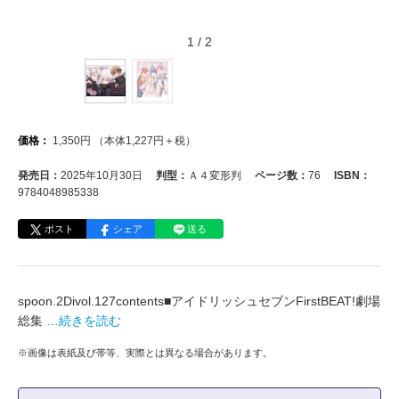
1
/
2
価格：
1,350
円
（本体
1,227
円＋税）
発売日：
2025年10月30日
判型：
Ａ４変形判
ページ数：
76
ISBN：
9784048985338
ポスト
シェア
送る
spoon.2Divol.127contents■アイドリッシュセブンFirstBEAT!劇場
総集
…続きを読む
※画像は表紙及び帯等、実際とは異なる場合があります。