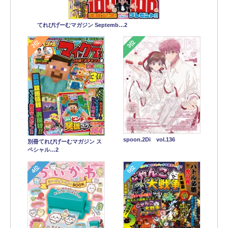
てれびげーむマガジン Septemb…2
2位
3位
spoon.2Di vol.136
別冊てれびげーむマガジン ス
ペシャル…2
4位
5位