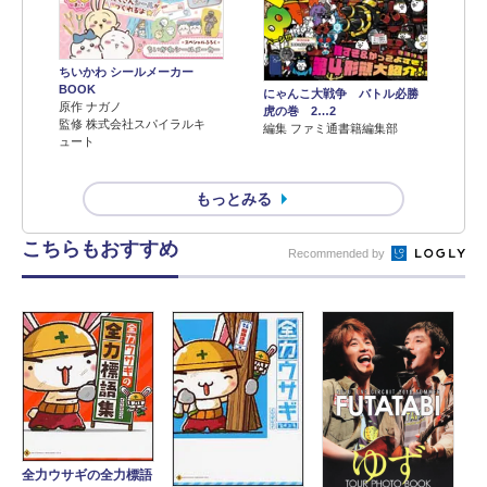
ちいかわ シールメーカー
BOOK
にゃんこ大戦争 バトル必勝
原作 ナガノ
虎の巻 2…2
監修 株式会社スパイラルキ
編集 ファミ通書籍編集部
ュート
もっとみる
こちらもおすすめ
Recommended by
全力ウサギの全力標語