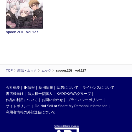
spoon.2Di vol.127
TOP
雑誌・ムック
ムック
spoon.2Di vol.127
会社概要
IR情報
採用情報
広告について
ライセンスについて
書店様向け
法人様一括購入
KADOKAWAグループ
作品の利用について
お問い合わせ
プライバシーポリシー
サイトポリシー
Do Not Sell or Share My Personal Information
利用者情報の外部送信について