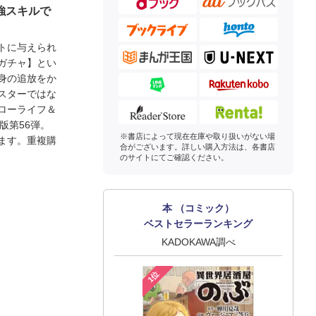
強スキルで
トに与えられ
ガチャ】とい
身の追放をか
スターではな
ローライフ＆
版第56弾。
※書店によって現在在庫や取り扱いがない場
ます。重複購
合がございます。詳しい購入方法は、各書店
のサイトにてご確認ください。
本 （コミック）
ベストセラーランキング
KADOKAWA調べ
1位