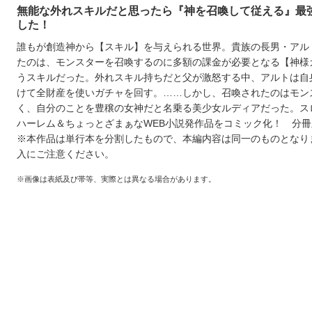
無能な外れスキルだと思ったら『神を召喚して従える』最
した！
誰もが創造神から【スキル】を与えられる世界。貴族の長男・アル
たのは、モンスターを召喚するのに多額の課金が必要となる【神様
うスキルだった。外れスキル持ちだと父が激怒する中、アルトは自
けて全財産を使いガチャを回す。……しかし、召喚されたのはモン
く、自分のことを豊穣の女神だと名乗る美少女ルディアだった。ス
ハーレム＆ちょっとざまぁなWEB小説発作品をコミック化！ 分冊
※本作品は単行本を分割したもので、本編内容は同一のものとなり
入にご注意ください。
※画像は表紙及び帯等、実際とは異なる場合があります。