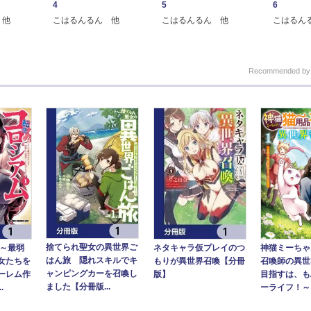
4
5
6
 他
こはるんるん 他
こはるんるん 他
こはるん
Recommended b
捨てられ聖女の異世界ご
ネタキャラ仮プレイのつ
神猫ミーちゃ
 ～最弱
はん旅 隠れスキルでキ
もりが異世界召喚【分冊
召喚師の異世
女たちを
ャンピングカーを召喚し
版】
目指すは、も
ーレム作
ました【分冊版...
ーライフ！～ 
.