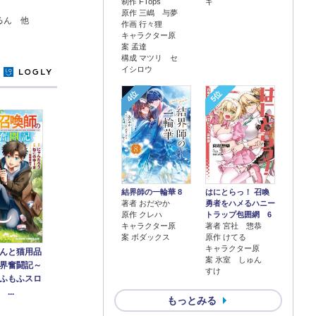
制作 FTops
ギ
原作 三嶋 与夢
るん 他
作画 行々狸
キャラクター原
案 孟達
構成 マツリ セ
イシロウ
y
4位
5位
結界師の一輪華 8
はにとらっ！ 召喚
著者 おだやか
勇者をハメるハニー
原作 クレハ
トラップ包囲網 6
キャラクター原
著者 宮社 惣恭
案 ボダックス
原作 けてる
キャラクター原
んと猫用品
案 氷室 しゅん
界奮闘記～
すけ
ふもふスロ
...
もっとみる