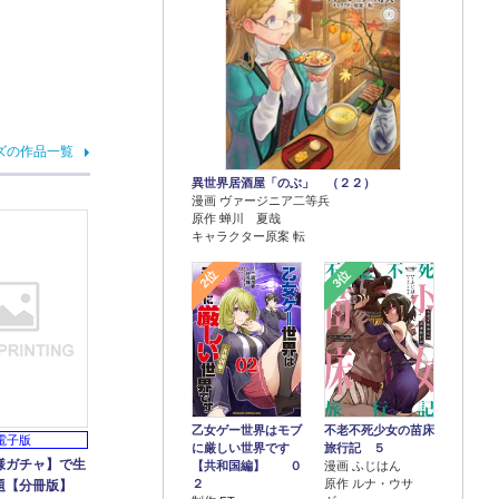
ズの作品一覧
異世界居酒屋「のぶ」 （２２）
漫画 ヴァージニア二等兵
原作 蝉川 夏哉
キャラクター原案 転
2位
3位
乙女ゲー世界はモブ
不老不死少女の苗床
電子版
に厳しい世界です
旅行記 ５
様ガチャ】で生
【共和国編】 ０
漫画 ふじはん
２
原作 ルナ・ウサ
題【分冊版】