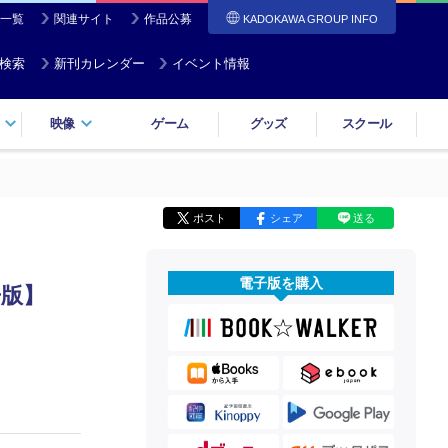
一覧
関連サイト
作品公募
KADOKAWA GROUP INFO
検索
新刊カレンダー
イベント情報
映像
ゲーム
グッズ
スクール
ポスト
シェア
送る
電子版を購入
冊版】