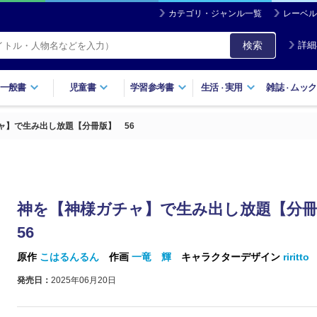
カテゴリ・ジャンル一覧
レーベル
検索
詳細
一般書
児童書
学習参考書
生活
実用
雑誌
ムック
・
・
ャ】で生み出し放題【分冊版】 56
神を【神様ガチャ】で生み出し放題【分
56
原作
こはるんるん
作画
一竜 輝
キャラクターデザイン
riritto
発売日：
2025年06月20日