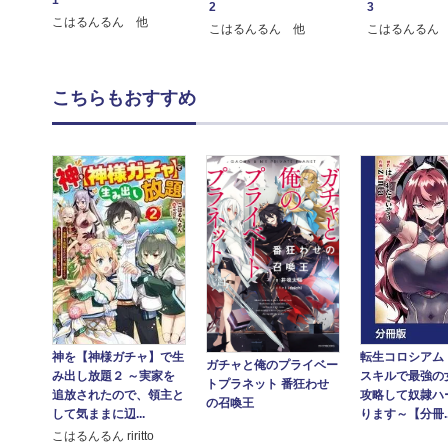
1
2
3
こはるんるん 他
こはるんるん 他
こはるんるん
こちらもおすすめ
神を【神様ガチャ】で生
転生コロシアム
ガチャと俺のプライベー
み出し放題２ ～実家を
スキルで最強の
トプラネット 番狂わせ
追放されたので、領主と
攻略して奴隷ハ
の召喚王
して気ままに辺...
ります～【分冊..
こはるんるん riritto