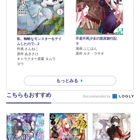
不老不死少女の苗床旅行記
私、蜘蛛なモンスターをテイ
５
ムしたので…2
漫画 ふじはん
作画 さんねこ
原作 ルナ・ウサギ
原作 あきさけ
キャラクター原案 タムラ
ヨウ
もっとみる
こちらもおすすめ
Recommended by