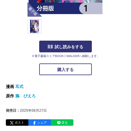
電子版
試し読みをする
※電子書籍ストアBOOK☆WALKERへ移動します。
購入する
漫画
耳式
原作
鴉 ぴえろ
発売日：
2025年06月27日
ポスト
シェア
送る