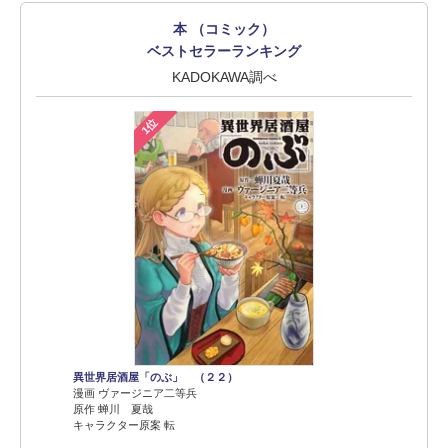
本 （コミック）
ベストセラーランキング
KADOKAWA調べ
1位
異世界居酒屋「のぶ」 （２２）
漫画 ヴァージニア二等兵
原作 蝉川 夏哉
キャラクター原案 転