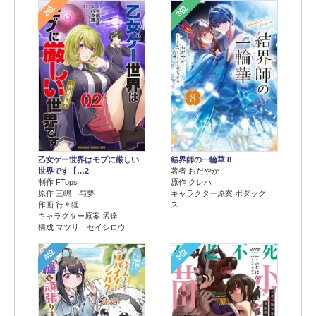
2位
3位
乙女ゲー世界はモブに厳しい
結界師の一輪華 8
世界です【…2
著者 おだやか
制作 FTops
原作 クレハ
原作 三嶋 与夢
キャラクター原案 ボダック
作画 行々狸
ス
キャラクター原案 孟達
構成 マツリ セイシロウ
4位
5位