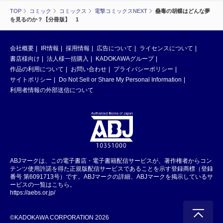
TOP
コミック
コミックス
電撃コミックスNEXT
蠱毒の胡蝶はどんな夢
を見るのか？【分冊版】 1
会社概要
IR情報
採用情報
広告について
ライセンスについて
書店様向け
法人様一括購入
KADOKAWAグループ
作品の利用について
お問い合わせ
プライバシーポリシー
サイトポリシー
Do Not Sell or Share My Personal Information
利用者情報の外部送信について
ABJマークは、この電子書店・電子書籍配信サービスが、著作権者からコン
テンツ使用許諾を得た正規版配信サービスであることを示す登録商標（登録
番号 第6091713号）です。ABJマークの詳細、ABJマークを掲示しているサ
ービスの一覧はこちら。
https://aebs.or.jp/
©KADOKAWA CORPORATION 2026