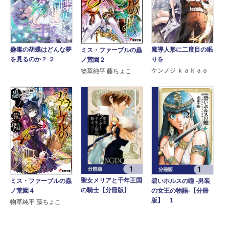
魔導人形に二度目の眠
蠱毒の胡蝶はどんな夢
ミス・ファーブルの蟲
りを
を見るのか？ ２
ノ荒園２
ケンノジ ｋａｋａｏ
物草純平 藤ちょこ
聖女メリアと千年王国
碧いホルスの瞳 -男装
ミス・ファーブルの蟲
の騎士【分冊版】
の女王の物語-【分冊
ノ荒園４
版】 1
物草純平 藤ちょこ