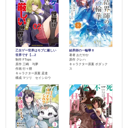
乙女ゲー世界はモブに厳しい
結界師の一輪華 8
世界です【…2
著者 おだやか
制作 FTops
原作 クレハ
原作 三嶋 与夢
キャラクター原案 ボダック
作画 行々狸
ス
キャラクター原案 孟達
構成 マツリ セイシロウ
4位
5位