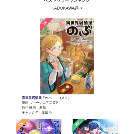
ベストセラーランキング
KADOKAWA調べ
1位
異世界居酒屋「のぶ」 （２２）
漫画 ヴァージニア二等兵
原作 蝉川 夏哉
キャラクター原案 転
2位
3位