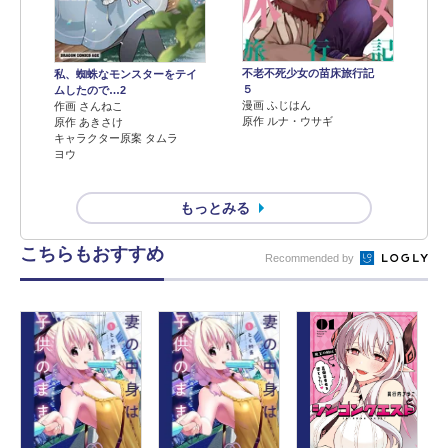
不老不死少女の苗床旅行記
私、蜘蛛なモンスターをテイ
５
ムしたので…2
漫画 ふじはん
作画 さんねこ
原作 ルナ・ウサギ
原作 あきさけ
キャラクター原案 タムラ
ヨウ
もっとみる
こちらもおすすめ
Recommended by