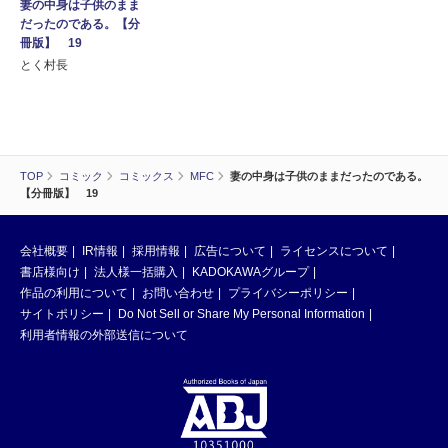
妻の中身は子供のまま
だったのである。【分
冊版】 19
とく村長
TOP
コミック
コミックス
MFC
妻の中身は子供のままだったのである。
【分冊版】 19
会社概要
IR情報
採用情報
広告について
ライセンスについて
書店様向け
法人様一括購入
KADOKAWAグループ
作品の利用について
お問い合わせ
プライバシーポリシー
サイトポリシー
Do Not Sell or Share My Personal Information
利用者情報の外部送信について