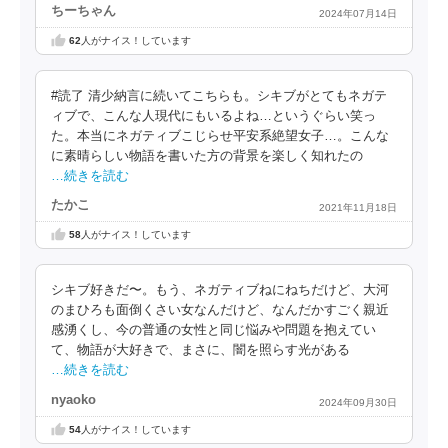
ちーちゃん
2024年07月14日
62
人がナイス！しています
#読了 清少納言に続いてこちらも。シキブがとてもネガテ
ィブで、こんな人現代にもいるよね…というぐらい笑っ
た。本当にネガティブこじらせ平安系絶望女子…。こんな
に素晴らしい物語を書いた方の背景を楽しく知れたの
…続きを読む
たかこ
2021年11月18日
58
人がナイス！しています
シキブ好きだ〜。もう、ネガティブねにねちだけど、大河
のまひろも面倒くさい女なんだけど、なんだかすごく親近
感湧くし、今の普通の女性と同じ悩みや問題を抱えてい
て、物語が大好きで、まさに、闇を照らす光がある
…続きを読む
nyaoko
2024年09月30日
54
人がナイス！しています