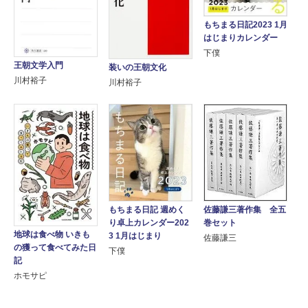
もちまる日記2023 1月
はじまりカレンダー
下僕
王朝文学入門
装いの王朝文化
川村裕子
川村裕子
もちまる日記 週めく
佐藤謙三著作集 全五
り卓上カレンダー202
巻セット
地球は食べ物 いきも
3 1月はじまり
佐藤謙三
の獲って食べてみた日
下僕
記
ホモサピ