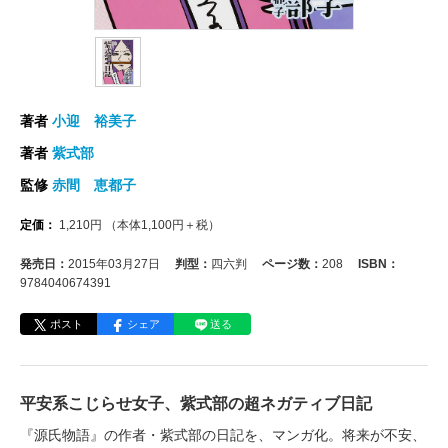
著者
小迎 裕美子
著者
紫式部
監修
赤間 恵都子
定価：
1,210
円
（本体
1,100
円＋税）
発売日：
2015年03月27日
判型：
四六判
ページ数：
208
ISBN：
9784040674391
ポスト
シェア
送る
平安系こじらせ女子、紫式部の超ネガティブ日記
『源氏物語』の作者・紫式部の日記を、マンガ化。将来が不安、