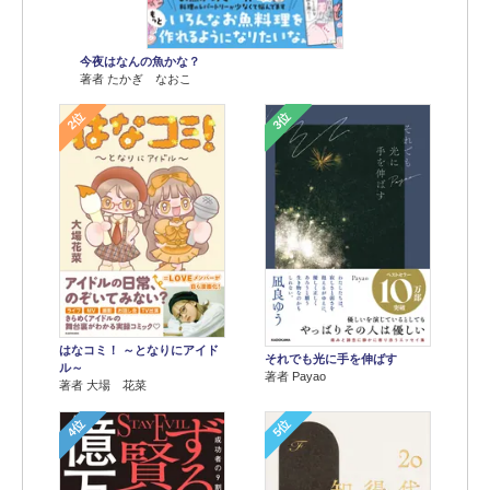
今夜はなんの魚かな？
著者 たかぎ なおこ
2位
3位
はなコミ！ ～となりにアイド
それでも光に手を伸ばす
ル～
著者 Payao
著者 大場 花菜
4位
5位