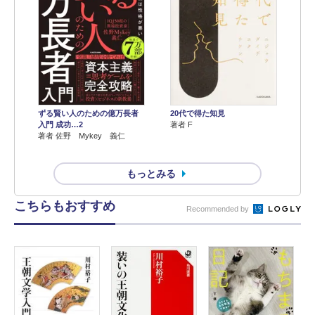
ずる賢い人のための億万長者
20代で得た知見
入門 成功…2
著者 F
著者 佐野 Mykey 義仁
もっとみる
こちらもおすすめ
Recommended by