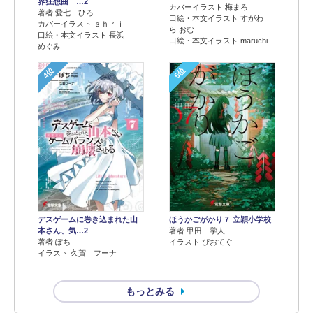
界狂想曲 …2
カバーイラスト 梅まろ
著者 愛七 ひろ
口絵・本文イラスト すがわ
カバーイラスト ｓｈｒｉ
ら おむ
口絵・本文イラスト 長浜
口絵・本文イラスト maruchi
めぐみ
4位
5位
デスゲームに巻き込まれた山
ほうかごがかり７ 立穎小学校
本さん、気…2
著者 甲田 学人
著者 ぽち
イラスト ぴおてぐ
イラスト 久賀 フーナ
もっとみる