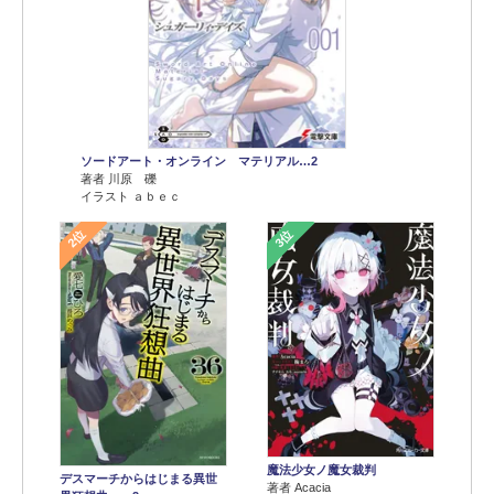
ソードアート・オンライン マテリアル…2
著者 川原 礫
イラスト ａｂｅｃ
2位
3位
魔法少女ノ魔女裁判
デスマーチからはじまる異世
著者 Acacia