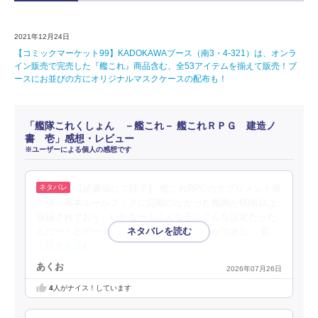
2021年12月24日
【コミックマーケット99】KADOKAWAブース（南3・4-321）は、オンラ
イン販売で完売した『艦これ』商品含む、全53アイテムを揃えて販売！ブ
ースにお並びの方にオリジナルマスクケースの配布も！
「艦隊これくしょん －艦これ－ 艦これＲＰＧ 建造ノ
書 壱」感想・レビュー
※ユーザーによる個人の感想です
【紙書籍にて読了】 艦これRPGのサプリメント第
一弾。基本ルールブックに記載のなかった艦娘が60名以上
収録されており、いたな〜！こんな子！こんな設定だった
んだ〜！とデータだけでも面白く読むことができた。 冒
…続きを読む
あくお
2026年07月26日
4
人がナイス！しています