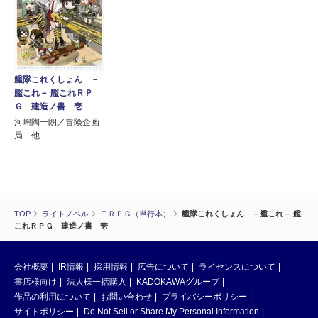
艦隊これくしょん －
艦これ－ 艦これＲＰ
Ｇ 建造ノ書 壱
河嶋陶一朗／冒険企画
局 他
TOP
ライトノベル
ＴＲＰＧ（単行本）
艦隊これくしょん －艦これ－ 艦
これＲＰＧ 建造ノ書 壱
会社概要
IR情報
採用情報
広告について
ライセンスについて
書店様向け
法人様一括購入
KADOKAWAグループ
作品の利用について
お問い合わせ
プライバシーポリシー
サイトポリシー
Do Not Sell or Share My Personal Information