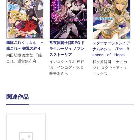
艦隊これくしょん －
常夜国騎士譚RPG ド
スターオーシャン：ア
艦これ－ 鶴翼の絆４
ラクルージュ ノブレ
ナムネシス -The B
スストーリア
eacon of Hope-
内田弘樹 魔太郎 「艦
これ」運営鎮守府
インコグ・ラボ 神谷
和ヶ原聡司 エナミカ
涼／インコグ・ラボ
ツミ スクウェア・エ
晩杯あきら
ニックス
関連作品