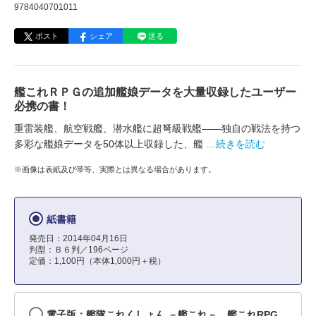
9784040701011
ポスト
シェア
送る
艦これＲＰＧの追加艦娘データを大量収録したユーザー
必携の書！
重雷装艦、航空戦艦、潜水艦に超弩級戦艦――独自の戦法を持つ
多彩な艦娘データを50体以上収録した、艦
…続きを読む
※画像は表紙及び帯等、実際とは異なる場合があります。
紙書籍
発売日：2014年04月16日
判型：Ｂ６判／196ページ
定価：1,100円（本体1,000円＋税）
電子版：艦隊これくしょん －艦これ－ 艦これRPG