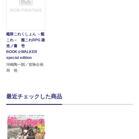
艦隊これくしょん －艦
これ－ 艦これRPG 建
造ノ書 壱
BOOK☆WALKER
special edition
河嶋陶一朗／冒険企画
局 他
最近チェックした商品