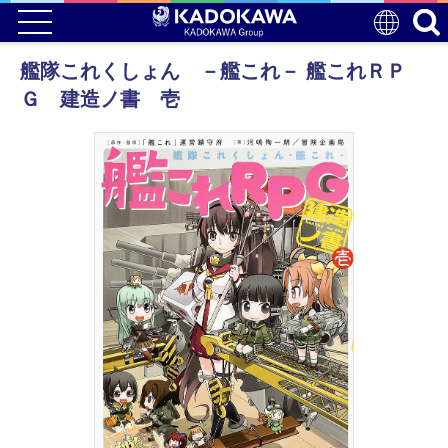
艦隊これくしょん －艦これ－ 艦これＲＰ
Ｇ 建造ノ書 壱