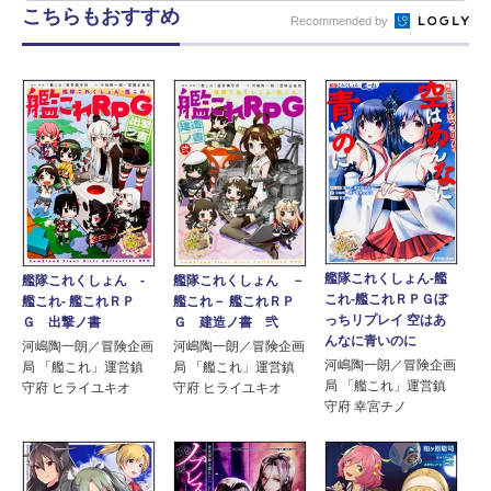
こちらもおすすめ
Recommended by
艦隊これくしょん‐艦
艦隊これくしょん ‐
艦隊これくしょん －
これ‐艦これＲＰＧぼ
艦これ‐ 艦これＲＰ
艦これ－ 艦これＲＰ
っちリプレイ 空はあ
Ｇ 出撃ノ書
Ｇ 建造ノ書 弐
んなに青いのに
河嶋陶一朗／冒険企画
河嶋陶一朗／冒険企画
河嶋陶一朗／冒険企画
局 「艦これ」運営鎮
局 「艦これ」運営鎮
局 「艦これ」運営鎮
守府 ヒライユキオ
守府 ヒライユキオ
守府 幸宮チノ