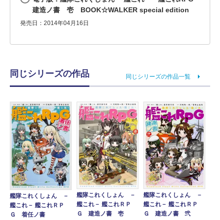
建造ノ書 壱 BOOK☆WALKER special edition
発売日：2014年04月16日
同じシリーズの作品
同じシリーズの作品一覧
艦隊これくしょん －
艦隊これくしょん －
艦隊これくしょん －
艦これ－ 艦これＲＰ
艦これ－ 艦これＲＰ
艦これ－ 艦これＲＰ
Ｇ 建造ノ書 壱
Ｇ 建造ノ書 弐
Ｇ 着任ノ書