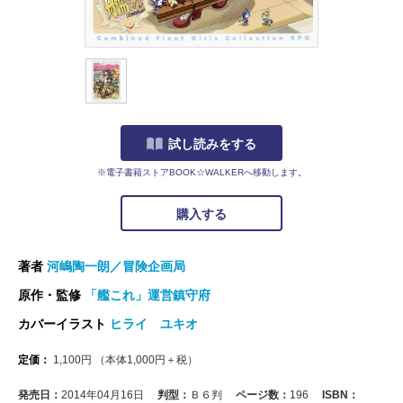
試し読みをする
※電子書籍ストアBOOK☆WALKERへ移動します。
購入する
著者
河嶋陶一朗／冒険企画局
原作・監修
「艦これ」運営鎮守府
カバーイラスト
ヒライ ユキオ
定価：
1,100
円
（本体
1,000
円＋税）
発売日：
2014年04月16日
判型：
Ｂ６判
ページ数：
196
ISBN：