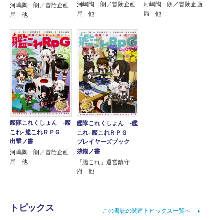
河嶋陶一朗／冒険企画
河嶋陶一朗／冒険企画
河嶋陶一朗／冒険企画
局 他
局 他
局 他
艦隊これくしょん ‐艦
艦隊これくしょん ‐艦
これ‐ 艦これＲＰＧ
これ‐ 艦これＲＰＧ
出撃ノ書
プレイヤーズブック
抜錨ノ書
河嶋陶一朗／冒険企画
局 他
「艦これ」運営鎮守
府 他
トピックス
この書誌の関連トピックス一覧へ