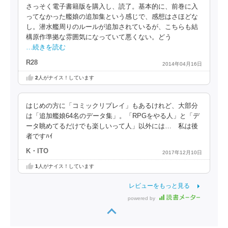
さっそく電子書籍版を購入し、読了。基本的に、前巻に入
ってなかった艦娘の追加集という感じで、感想はさほどな
し。潜水艦周りのルールが追加されているが、こちらも結
構原作準拠な雰囲気になっていて悪くない。どう
…続きを読む
R28
2014年04月16日
2
人がナイス！しています
はじめの方に「コミックリプレイ」もあるけれど、大部分
は「追加艦娘64名のデータ集」。「RPGをやる人」と「デ
ータ眺めてるだけでも楽しいって人」以外には… 私は後
者ですﾊｲ
K・ITO
2017年12月10日
1
人がナイス！しています
レビューをもっと見る
powered by