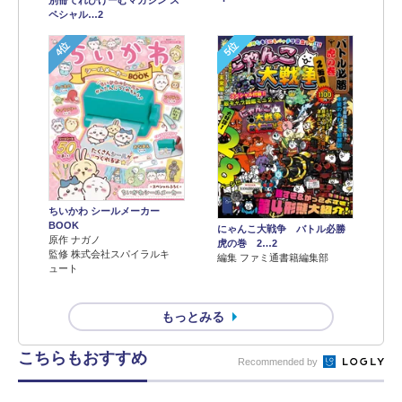
別冊てれびげーむマガジン ス
ペシャル…2
4位
5位
ちいかわ シールメーカー
BOOK
にゃんこ大戦争 バトル必勝
原作 ナガノ
虎の巻 2…2
監修 株式会社スパイラルキ
編集 ファミ通書籍編集部
ュート
もっとみる
こちらもおすすめ
Recommended by