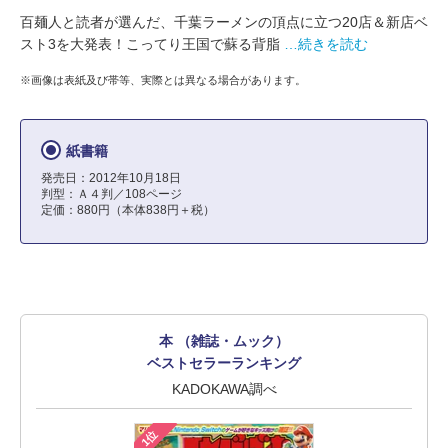
百麺人と読者が選んだ、千葉ラーメンの頂点に立つ20店＆新店ベ
スト3を大発表！こってり王国で蘇る背脂
…続きを読む
※画像は表紙及び帯等、実際とは異なる場合があります。
紙書籍
発売日：2012年10月18日
判型：Ａ４判／108ページ
定価：880円（本体838円＋税）
本 （雑誌・ムック）
ベストセラーランキング
KADOKAWA調べ
1位