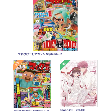
てれびげーむマガジン Septemb…2
2位
3位
spoon.2Di vol.136