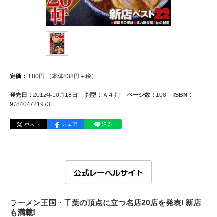
定価：
880
円
（本体
838
円＋税）
発売日：
2012年10月18日
判型：
Ａ４判
ページ数：
108
ISBN：
9784047219731
ポスト
シェア
送る
ラーメン王国・千葉の頂点に立つ名店20店を発表! 新店
も満載!