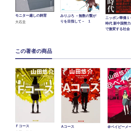
モニター越しの飼育
みりぷろ －無数の繋が
ニッポン華僑１
りを目指して－ 1
大石圭
時代 新中国勢
で激変する社会
この著者の商品
Ｆコース
Aコース
＠ベイビーメ