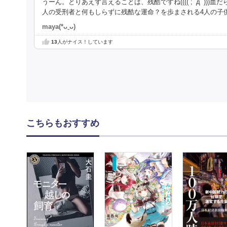
うーん。とりあえず言えることは、残酷ですね(((( ;ﾟдﾟ)
人の受刑者と何もしらずに残酷な運命？を歩まされる4人の子
maya(*ᴗˬᴗ)
13
人がナイス！しています
こちらもおすすめ