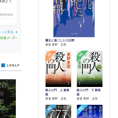
監視員と１
2年09月19日
もっと見る
魔女と過ごした七日間
著者 東野 圭吾
2位
3位
y
殺人の門 上 新装
殺人の門 下 新装
版
版
著者 東野 圭吾
著者 東野 圭吾
4位
5位