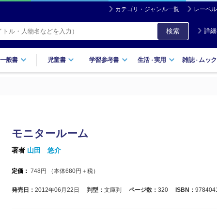
カテゴリ・ジャンル一覧
レーベル
検索
詳細
一般書
児童書
学習参考書
生活
実用
雑誌
ムック
・
・
モニタールーム
著者
山田 悠介
定価：
748
円 （本体
680
円＋税）
発売日：
2012年06月22日
判型：
文庫判
ページ数：
320
ISBN：
978404