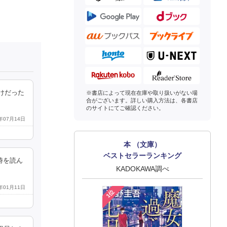
けだった
※書店によって現在在庫や取り扱いがない場
合がございます。詳しい購入方法は、各書店
のサイトにてご確認ください。
2年07月14日
本 （文庫）
ベストセラーランキング
時を読ん
KADOKAWA調べ
4年01月11日
1位