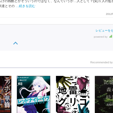
))血だらけの残酷とかそういうのではなく、なんていうか…人として？(笑)１人の
供達とその
…続きを読む
201
レビューを
powered by
Recommended b