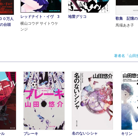
地雷グリコ
レッドナイト・イヴ 3
歌集 記憶の
００万人
横山コウヂ サイトウケ
力の台頭
馬場あき子
ンジ
著者名「山田
名のないシシャ
ール
ブレーキ
キリン