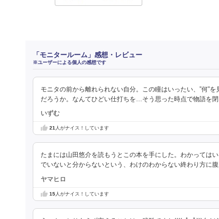
「モニタールーム」感想・レビュー
※ユーザーによる個人の感想です
モニタの前から離れられない自分。この瞳はいったい、”何”を
だろうか。なんてひどい仕打ちを…そう思った時点で物語を閉
いずむ
21
人がナイス！しています
たまには山田悠介を読もうとこの本を手にした。わかってはい
でいないと分からないという、わけのわからない終わり方に腹
ヤマヒロ
15
人がナイス！しています