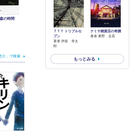
森の時間
７７７ トリプルセ
ナミヤ雑貨店の奇蹟
ブン
著者 東野 圭吾
著者 伊坂 幸太
郎
悠介」で検索
もっとみる