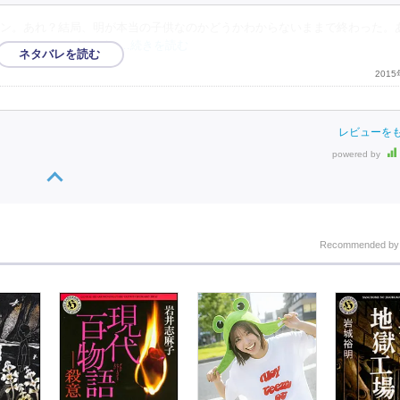
ン。あれ？結局、明が本当の子供なのかどうかわからないままで終わった。
。でも、やっぱりこれ
…続きを読む
201
レビューを
powered by
Recommended b