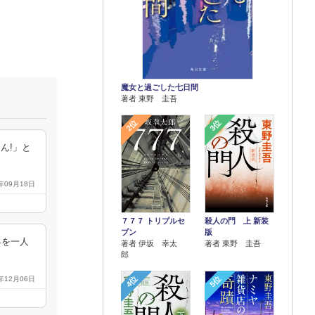
魔女と過ごした七日間
著者 東野 圭吾
2位
3位
ん!」と
3年09月18日
７７７ トリプルセ
殺人の門 上 新装
ブン
版
界を一人
著者 伊坂 幸太
著者 東野 圭吾
郎
4位
5位
2年12月06日