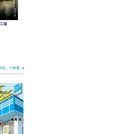
工場
月皓」で検索