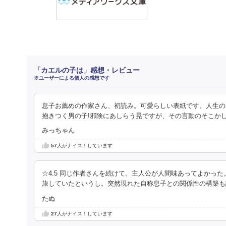
「カエルの子は」感想・レビュー
※ユーザーによる個人の感想です
息子お薦めの作家さん、初読み。可愛らしい表紙です。人生の
抱きつく男の子!邪険にあしらう晃ですが、その言動のそこか
みっちゃん
57
人がナイス！しています
☆4.5 同じ作者さんを続けて。主人公が人間味あってよかっ
旅していたというし。突然現れた自称息子との関係性の構築も
たぬ
27
人がナイス！しています