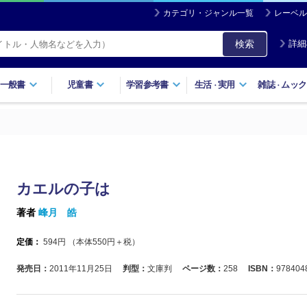
カテゴリ・ジャンル一覧
レーベル
検索
詳細
一般書
児童書
学習参考書
生活
実用
雑誌
ムック
・
・
カエルの子は
著者
峰月 皓
定価：
594
円 （本体
550
円＋税）
発売日：
2011年11月25日
判型：
文庫判
ページ数：
258
ISBN：
978404