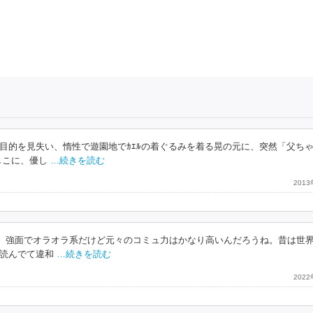
目的を見失い、惰性で遊園地でｶｴﾙの着ぐるみを着る晃の元に、突然「父ちゃ
しこに、優し
…続きを読む
201
た。強面でオラオラ系だけど元々のコミュ力はかなり高いんだろうね。昔は世
読んでて違和
…続きを読む
202