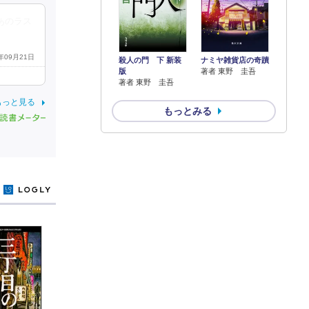
あのラス
5年09月21日
殺人の門 下 新装
ナミヤ雑貨店の奇蹟
版
著者 東野 圭吾
著者 東野 圭吾
もっと見る
もっとみる
y