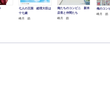
つ
俺たちのコンビニ 新米
七人の王国 総理大臣は
俺のコン
店長と仲間たち
十七歳
峰月 皓
峰月 皓
峰月 皓