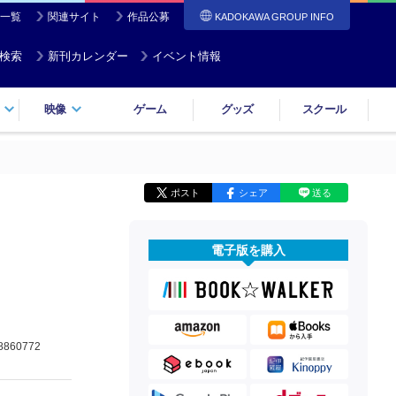
一覧
関連サイト
作品公募
KADOKAWA GROUP INFO
検索
新刊カレンダー
イベント情報
映像
ゲーム
グッズ
スクール
ポスト
シェア
送る
電子版を購入
8860772