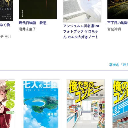
現代百物語 殺意
三丁目の地獄
りゆく物
アンジュルム川名凛1st
岩井志麻子
岩城裕明
フォトブック ケロちゃ
キチ 玉川
ん カエル大好きノート
著者名「峰