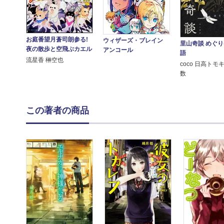
お庭番望月蒼司朗参る!
ウィザーズ・ブレイン
里山奇談 めぐ
夜の散歩と空飛ぶカエル
アンコール
語
流星香 榊空也
coco 日高トモ
数
この著者の商品