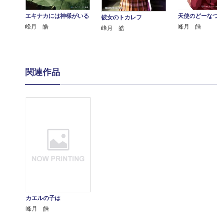
エキナカには神様がいる
天使のどーな
彼女のトカレフ
峰月 皓
峰月 皓
峰月 皓
関連作品
カエルの子は
峰月 皓