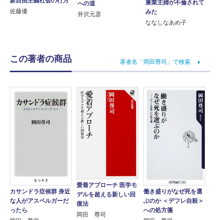
新自由主義社会の行方
兼業主婦が不倫されて
への道
佐藤優
みた
井沢元彦
ななしなあめ子
この著者の商品
著者名「岡田尊司」で検索
愛着アプローチ 医学モ
カサンドラ症候群 身近
働き盛りがなぜ死を選
デルを超える新しい回
な人がアスペルガーだ
ぶのか ＜デフレ自殺＞
復法
ったら
への処方箋
岡田 尊司