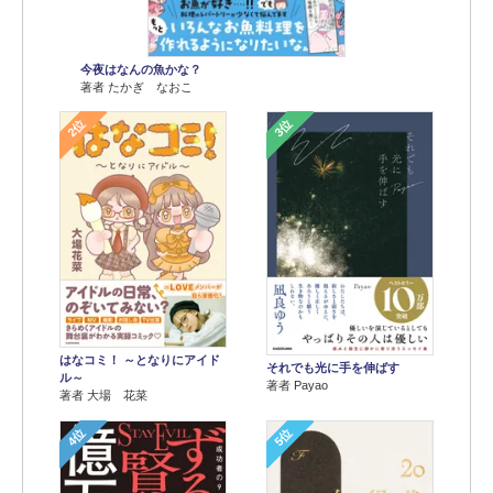
今夜はなんの魚かな？
著者 たかぎ なおこ
2位
3位
はなコミ！ ～となりにアイド
それでも光に手を伸ばす
ル～
著者 Payao
著者 大場 花菜
4位
5位