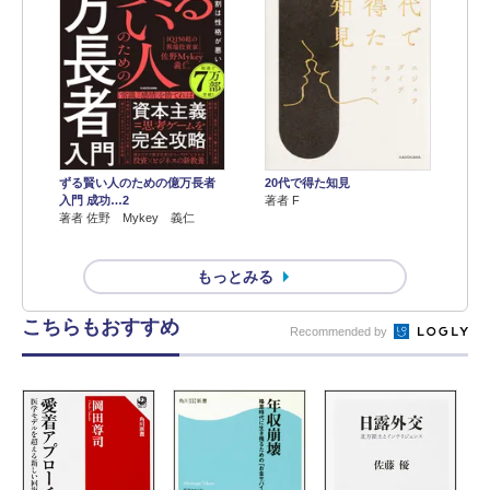
ずる賢い人のための億万長者
20代で得た知見
入門 成功…2
著者 F
著者 佐野 Mykey 義仁
もっとみる
こちらもおすすめ
Recommended by