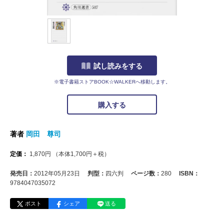
試し読みをする
※電子書籍ストアBOOK☆WALKERへ移動します。
購入する
著者
岡田 尊司
定価：
1,870
円
（本体
1,700
円＋税）
発売日：
2012年05月23日
判型：
四六判
ページ数：
280
ISBN：
9784047035072
ポスト
シェア
送る