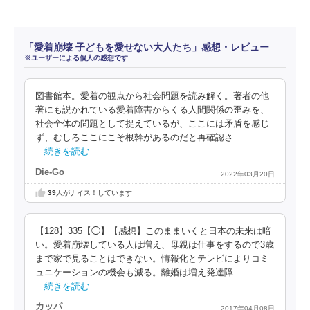
「愛着崩壊 子どもを愛せない大人たち」感想・レビュー
※ユーザーによる個人の感想です
図書館本。愛着の観点から社会問題を読み解く。著者の他
著にも説かれている愛着障害からくる人間関係の歪みを、
社会全体の問題として捉えているが、ここには矛盾を感じ
ず、むしろここにこそ根幹があるのだと再確認さ
…続きを読む
Die-Go
2022年03月20日
39
人がナイス！しています
【128】335【◯】【感想】このままいくと日本の未来は暗
い。愛着崩壊している人は増え、母親は仕事をするので3歳
まで家で見ることはできない。情報化とテレビによりコミ
ュニケーションの機会も減る。離婚は増え発達障
…続きを読む
カッパ
2017年04月08日