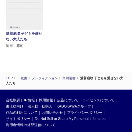
愛着崩壊 子どもを愛せ
ない大人たち
岡田 尊司
TOP
一般書
ノンフィクション
角川選書
愛着崩壊 子どもを愛せない大
人たち
会社概要
IR情報
採用情報
広告について
ライセンスについて
書店様向け
法人様一括購入
KADOKAWAグループ
作品の利用について
お問い合わせ
プライバシーポリシー
サイトポリシー
Do Not Sell or Share My Personal Information
利用者情報の外部送信について