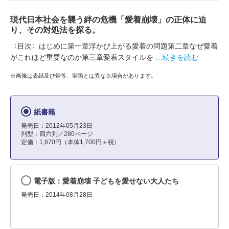
現代日本社会を襲う絆の危機「愛着崩壊」の正体に迫
り、その対処法を探る。
〈目次〉はじめに第一章浮かび上がる愛着の問題第二章なぜ愛着
がこれほど重要なのか第三章愛着スタイルを
…続きを読む
※画像は表紙及び帯等、実際とは異なる場合があります。
紙書籍
発売日：2012年05月23日
判型：四六判／280ページ
定価：1,870円（本体1,700円＋税）
電子版：愛着崩壊 子どもを愛せない大人たち
発売日：2014年08月28日