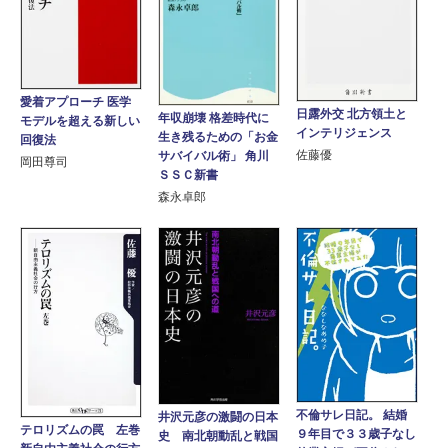
愛着アプローチ 医学
日露外交 北方領土と
年収崩壊 格差時代に
モデルを超える新しい
インテリジェンス
生き残るための「お金
回復法
佐藤優
サバイバル術」 角川
岡田尊司
ＳＳＣ新書
森永卓郎
不倫サレ日記。 結婚
井沢元彦の激闘の日本
テロリズムの罠 左巻
９年目で３３歳子なし
史 南北朝動乱と戦国