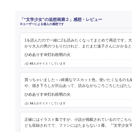
「“文学少女”の追想画廊２」感想・レビュー
※ユーザーによる個人の感想です
1を読んだので一緒に2も読みたくなってまとめて再読です。
かり大人の男のつもりだけれど、まだまだ遠子さんにかかると
ひめありす＠灯れ松明の火
65
人がナイス！しています
買っちゃいました～♪綺麗なマスカット色。使いたくなるのも納
や、描き下ろしが沢山あって、読みながらごろごろじたばたし
ひめありす＠灯れ松明の火
34
人がナイス！しています
正確にはイラスト集ですが、小説が掲載されているのでこちら
ども収録されてて、ファンにはたまらない１冊。『“文学少女”Fanta