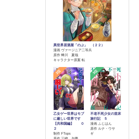
異世界居酒屋「のぶ」 （２２）
漫画 ヴァージニア二等兵
原作 蝉川 夏哉
キャラクター原案 転
2位
3位
乙女ゲー世界はモブ
不老不死少女の苗床
に厳しい世界です
旅行記 ５
【共和国編】 ０
漫画 ふじはん
２
原作 ルナ・ウサ
制作 FTops
ギ
原作 三嶋 与夢