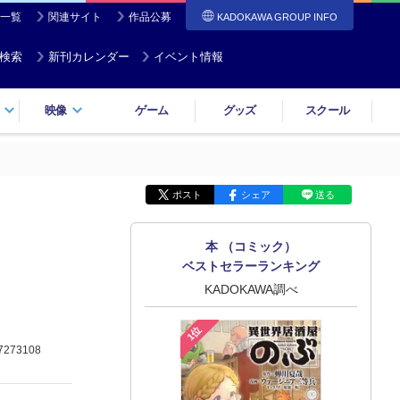
一覧
関連サイト
作品公募
KADOKAWA GROUP INFO
検索
新刊カレンダー
イベント情報
映像
ゲーム
グッズ
スクール
ポスト
シェア
送る
本 （コミック）
ベストセラーランキング
KADOKAWA調べ
1位
7273108