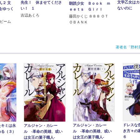
文学乙女はカ
先生！ 休ませてくださ
ん２ 文
朗読少女 Ｂｏｏｋ ｍ
ないのに
い！ 1
をゆっく
ｅｅｔｓ Ｇｉｒｌ
吉辺あくろ
藤田かくじ ８８８ ＯＴ
にビーム
ＯＢＡＮＫ
著者名「野村
ドレスな
アルジャン・カレー
たキミは永
アルジャン・カレー
き方々の
ル ‐革命の英雄、或い
める（３）
ル ‐革命の英雄、或い
６
は女王の菓子職人‐
は女王の菓子職人‐