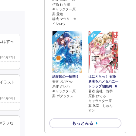
作画 行々狸
キャラクター原
案 孟達
構成 マツリ セ
イシロウ
4位
5位
んはすっ
5年05月27日
結界師の一輪華 8
はにとらっ！ 召喚
著者 おだやか
勇者をハメるハニー
イラスト
原作 クレハ
トラップ包囲網 6
キャラクター原
著者 宮社 惣恭
案 ボダックス
原作 けてる
1年08月06日
キャラクター原
案 氷室 しゅん
すけ
もっとみる
やラフな