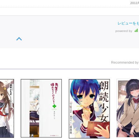
201
レビューを
powered by
Recommended b