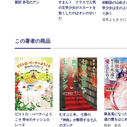
新訳 赤毛のアン
すまん！ クラスで人気
幼馴染の山吹さ
の文学少女がスカートを
学少女は文の上
短くしたのはオレのせい
り歩く
だ
道草よもぎ か
この著者の商品
吸血鬼になっ
ビストロ・べーテヘよう
むすぶと本。 七冊の
遠の愛をはじ
こそ 幸せのキッシュロ
『神曲』が断罪する七人
レーヌ
のダンテ
野村 美月