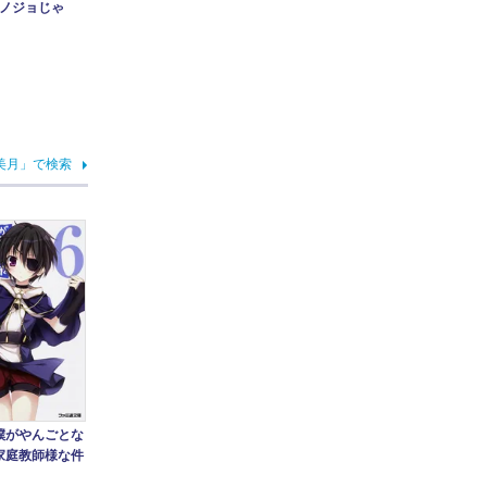
ノジョじゃ
美月」で検索
僕がやんごとな
家庭教師様な件