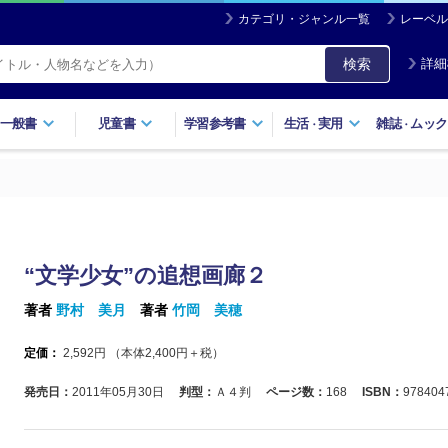
カテゴリ・ジャンル一覧
レーベル
検索
詳細
一般書
児童書
学習参考書
生活
実用
雑誌
ムック
・
・
“文学少女”の追想画廊２
著者
野村 美月
著者
竹岡 美穂
定価：
2,592
円 （本体
2,400
円＋税）
発売日：
2011年05月30日
判型：
Ａ４判
ページ数：
168
ISBN：
978404