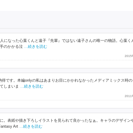
大人になった心葉くんと遠子『先輩』ではない遠子さんの唯一の物語。心葉く
手のかかる泣
…続きを読む
201
得です。本編onlyの私はあまりお目にかかれなかったメディアミックス時の
てしまいま
…続きを読む
201
に。表紙や描き下ろしイラストを見られて良かったなぁ。キャラのデザイン
sy Art
…続きを読む