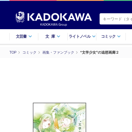
文芸書
文庫
ライトノベル
コミック
TOP
コミック
画集・ファンブック
“文学少女”の追想画廊２