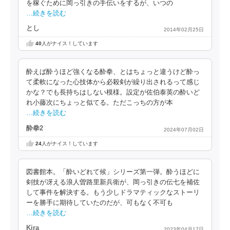
を稼ぐために岡っ引きの手伝いをするが、いつの
…続きを読む
とし
2014年02月25日
40
人がナイス！しています
酔えば酔うほど強くなる酔拳、とはちょっと違うけど酔っ
て柔軟になった心技体から必殺剣が繰り出されるって感じ
かな？でも長持ちはしない模様。設定が佐伯泰英の酔いど
れ小藤次にちょっと似てる。ただこっちの方が本
…続きを読む
酔拳2
2024年07月02日
24
人がナイス！しています
図書館本。「酔いどれて候」シリーズ第一弾。酔うほどに
剣技が冴える浪人曽路里新兵衛が、岡っ引きの伝七を補佐
して事件を解決する。もう少しドラマティックなストーリ
ーを勝手に期待していたのだが、可もなく不可も
…続きを読む
Kira
2023年04月17日