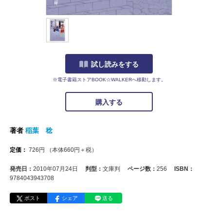
試し読みをする
※電子書籍ストアBOOK☆WALKERへ移動します。
購入する
著者
稲葉 稔
定価：
726
円
（本体
660
円＋税）
発売日：
2010年07月24日
判型：
文庫判
ページ数：
256
ISBN：
9784043943708
ポスト
シェア
送る