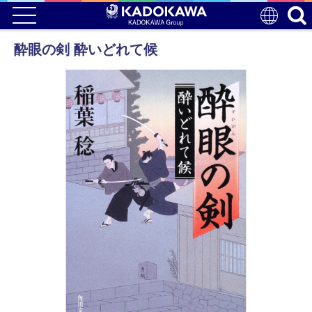
酔眼の剣 酔いどれて候