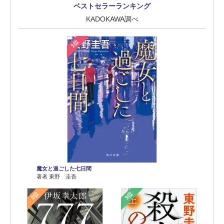
ベストセラーランキング
KADOKAWA調べ
1位
魔女と過ごした七日間
著者 東野 圭吾
2位
3位