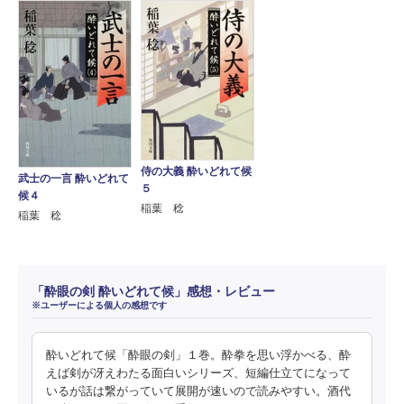
侍の大義 酔いどれて候
武士の一言 酔いどれて
５
候４
稲葉 稔
稲葉 稔
「酔眼の剣 酔いどれて候」感想・レビュー
※ユーザーによる個人の感想です
酔いどれて候「酔眼の剣」１巻。酔拳を思い浮かべる、酔
えば剣が冴えわたる面白いシリーズ、短編仕立てになって
いるが話は繋がっていて展開が速いので読みやすい。酒代