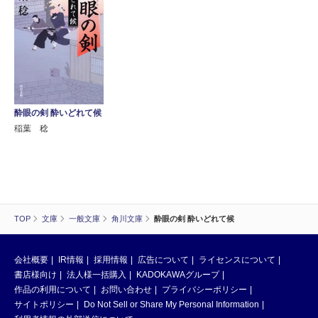
酔眼の剣 酔いどれて候
稲葉 稔
TOP
文庫
一般文庫
角川文庫
酔眼の剣 酔いどれて候
会社概要
IR情報
採用情報
広告について
ライセンスについて
書店様向け
法人様一括購入
KADOKAWAグループ
作品の利用について
お問い合わせ
プライバシーポリシー
サイトポリシー
Do Not Sell or Share My Personal Information