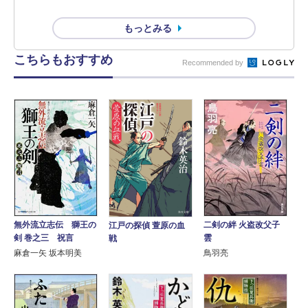
もっとみる
こちらもおすすめ
Recommended by
無外流立志伝 獅王の
二剣の絆 火盗改父子
江戸の探偵 萱原の血
剣 巻之三 祝言
雲
戦
麻倉一矢 坂本明美
鳥羽亮