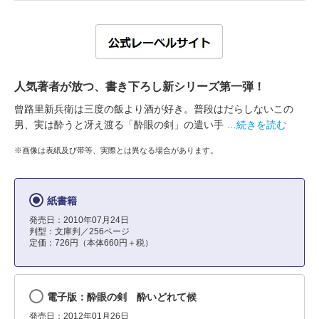
人気著者が放つ、書き下ろし新シリーズ第一弾！
曾路里新兵衛は三度の飯より酒が好き。普段はだらしないこの
男、実は酔うと冴え渡る「酔眼の剣」の遣い手
…続きを読む
※画像は表紙及び帯等、実際とは異なる場合があります。
紙書籍
発売日：2010年07月24日
判型：文庫判／256ページ
定価：726円（本体660円＋税）
電子版：酔眼の剣 酔いどれて候
発売日：2012年01月26日