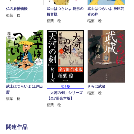
仏の辰捕物帳
武士はつらいよ 駒形の
武士はつらいよ 辰巳芸
観音様
者の粋
稲葉 稔
稲葉 稔
稲葉 稔
武士はつらいよ 江戸出
電子版
さらば武蔵
府
「大河の剣」シリーズ
稲葉 稔
【全7冊合本版】
稲葉 稔
稲葉 稔
関連作品