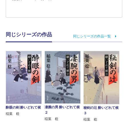
同じシリーズの作品
同じシリーズの作品一覧
凄腕の男 酔いどれて候
酔眼の剣 酔いどれて候
秘剣の辻 酔いどれて候
２
３
稲葉 稔
稲葉 稔
稲葉 稔