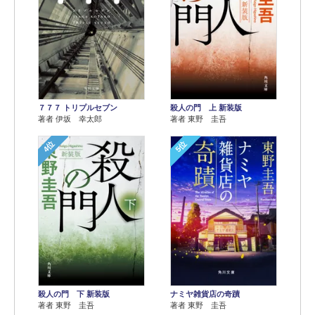
７７７ トリプルセブン
殺人の門 上 新装版
著者 伊坂 幸太郎
著者 東野 圭吾
4位
5位
殺人の門 下 新装版
ナミヤ雑貨店の奇蹟
著者 東野 圭吾
著者 東野 圭吾