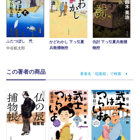
ふたつぼし 弐
かどわかし 下っ引夏
仇討 下っ引夏兵衛捕
兵衛捕物控
物控
中谷航太郎
この著者の商品
著者名「稲葉稔」で検索