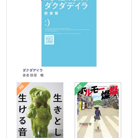
ダクダデイラ
著者 餅屋 蛾
2位
3位