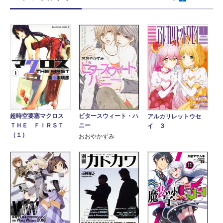
ビタースウィート・ハ
超時空要塞マクロス
アルカリレットウセ
ニー
ＴＨＥ ＦＩＲＳＴ
イ ３
（１）
おおやかずみ