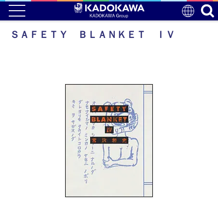
ＳＡＦＥＴＹ ＢＬＡＮＫＥＴ ＩＶ