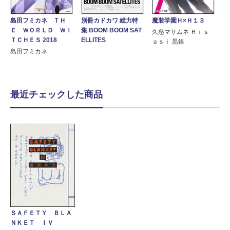
島田フミカネ ＴＨ
別冊カドカワ 総力特
魔装学園Ｈ×Ｈ１３
Ｅ ＷＯＲＬＤ ＷＩ
集 BOOM BOOM SAT
久慈マサムネ Ｈｉｓ
ＴＣＨＥＳ 2018
ELLITES
ａｓｉ 黒銀
島田フミカネ
最近チェックした商品
ＳＡＦＥＴＹ ＢＬＡ
ＮＫＥＴ ＩＶ