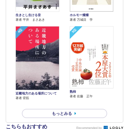
生きとし生ける音
ホルモー燦燦
著者 平井 まさあき
著者 万城目 学
4位
5位
熟柿
近畿地方のある場所について
著者 佐藤 正午
著者 背筋
もっとみる
こちらもおすすめ
Recommended by