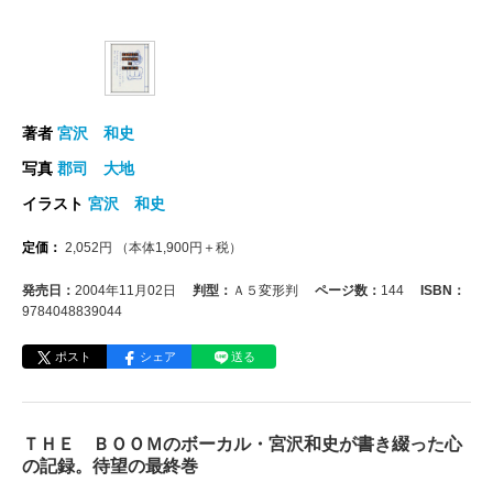
著者
宮沢 和史
写真
郡司 大地
イラスト
宮沢 和史
定価：
2,052
円
（本体
1,900
円＋税）
発売日：
2004年11月02日
判型：
Ａ５変形判
ページ数：
144
ISBN：
9784048839044
ポスト
シェア
送る
ＴＨＥ ＢＯＯＭのボーカル・宮沢和史が書き綴った心
の記録。待望の最終巻