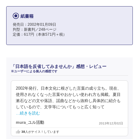
紙書籍
発売日：2002年01月09日
判型：新書判／248ページ
定価：617円（本体571円＋税）
「日本語を反省してみませんか」感想・レビュー
※ユーザーによる個人の感想です
2002年発行。日本文化に根ざした言葉の成り立ち。現在、
使用されなくなった言葉やおかしい使われ方も掲載。夏目
漱石などの文や落語、謡曲などから抜粋し具体的に紹介も
しているので、文学等についてもっと広く知って
…続きを読む
mura_ユル活動
2013年12月02日
38
人がナイス！しています