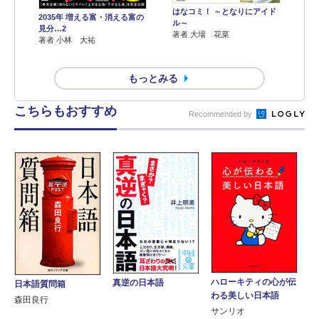
はなコミ！ ～となりにアイド
2035年 増える富・消える富の
ル～
見分…2
著者 大場 花菜
著者 小林 大祐
もっとみる
こちらもおすすめ
Recommended by
ハローキティの心が伝
真逆の日本語
日本語質問箱
わる美しい日本語
森田良行
サンリオ