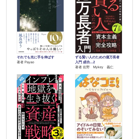
それでも光に手を伸ばす
ずる賢い人のための億万長者
著者 Payao
入門 成功…2
著者 佐野 Mykey 義仁
4位
5位