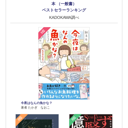
本 （一般書）
ベストセラーランキング
KADOKAWA調べ
1位
今夜はなんの魚かな？
著者 たかぎ なおこ
2位
3位