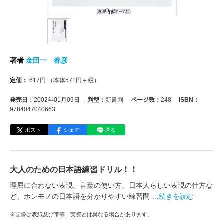
著者
金田一 春彦
定価：
617
円
（本体
571
円＋税）
発売日：
2002年01月09日
判型：
新書判
ページ数：
248
ISBN：
9784047040663
ポスト
シェア
送る
大人のための日本語練習ドリル！！
理屈に合わない表現、言葉の使い方、日本人らしい表現の仕方な
ど、ホンモノの日本語を分かりやすい練習問
…続きを読む
※画像は表紙及び帯等、実際とは異なる場合があります。