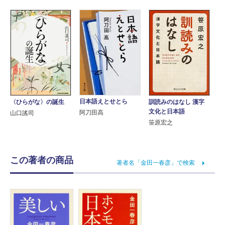
日本語えとせとら
〈ひらがな〉の誕生
訓読みのはなし 漢字
文化と日本語
阿刀田高
山口謠司
笹原宏之
この著者の商品
著者名「金田一春彦」で検索