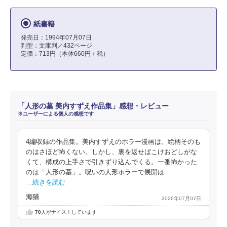
紙書籍
発売日：1994年07月07日
判型：文庫判／432ページ
定価：713円（本体660円＋税）
「人形の墓 美内すずえ作品集」感想・レビュー
※ユーザーによる個人の感想です
4編収録の作品集。美内すずえのホラー漫画は、絵柄そのも
のはさほど怖くない。しかし、裏を返せばこけおどしがな
くて、構成の上手さで引きずり込んでくる。一番怖かった
のは「人形の墓」。呪いの人形ホラーで展開は
…続きを読む
海猫
2026年07月07日
70
人がナイス！しています