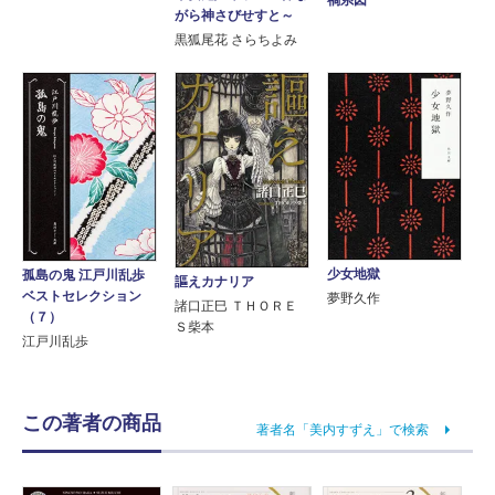
がら神さびせすと～
黒狐尾花 さらちよみ
少女地獄
孤島の鬼 江戸川乱歩
謳えカナリア
ベストセレクション
夢野久作
諸口正巳 ＴＨＯＲＥ
（７）
Ｓ柴本
江戸川乱歩
この著者の商品
著者名「美内すずえ」で検索