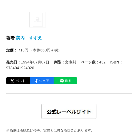
著者
美内 すずえ
定価：
713
円
（本体
660
円＋税）
発売日：
1994年07月07日
判型：
文庫判
ページ数：
432
ISBN：
9784041924020
ポスト
シェア
送る
※画像は表紙及び帯等、実際とは異なる場合があります。