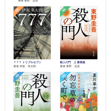
著者 東野 圭吾
2位
3位
７７７ トリプルセブン
殺人の門 上 新装版
著者 伊坂 幸太郎
著者 東野 圭吾
4位
5位