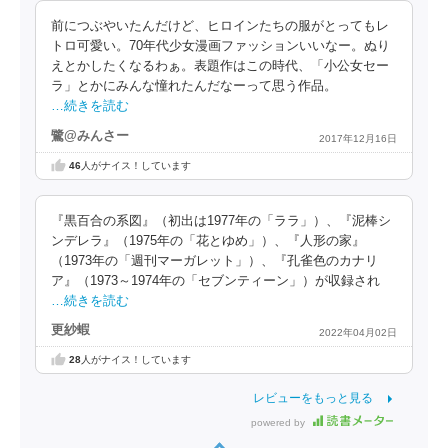
前につぶやいたんだけど、ヒロインたちの服がとってもレ
トロ可愛い。70年代少女漫画ファッションいいなー。ぬり
えとかしたくなるわぁ。表題作はこの時代、「小公女セー
ラ」とかにみんな憧れたんだなーって思う作品。
…続きを読む
鷺@みんさー
2017年12月16日
46
人がナイス！しています
『黒百合の系図』（初出は1977年の「ララ」）、『泥棒シ
ンデレラ』（1975年の「花とゆめ」）、『人形の家』
（1973年の「週刊マーガレット」）、『孔雀色のカナリ
ア』（1973～1974年の「セブンティーン」）が収録され
…続きを読む
更紗蝦
2022年04月02日
28
人がナイス！しています
レビューをもっと見る
powered by