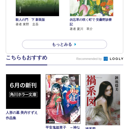
殺人の門 下 新装版
勿忘草の咲く町で 安曇野診療
著者 東野 圭吾
記
著者 夏川 草介
もっとみる
こちらもおすすめ
Recommended by
人形の墓 美内すずえ
作品集
平安鬼姫草子 ～神な
禍系図