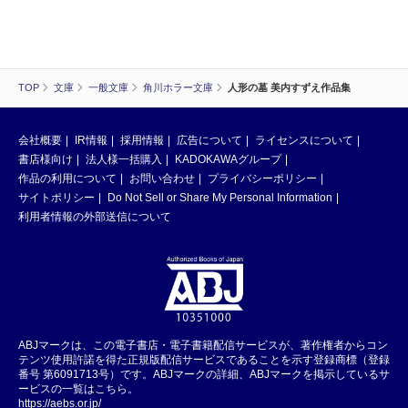
TOP
文庫
一般文庫
角川ホラー文庫
人形の墓 美内すずえ作品集
会社概要
IR情報
採用情報
広告について
ライセンスについて
書店様向け
法人様一括購入
KADOKAWAグループ
作品の利用について
お問い合わせ
プライバシーポリシー
サイトポリシー
Do Not Sell or Share My Personal Information
利用者情報の外部送信について
ABJマークは、この電子書店・電子書籍配信サービスが、著作権者からコン
テンツ使用許諾を得た正規版配信サービスであることを示す登録商標（登録
番号 第6091713号）です。ABJマークの詳細、ABJマークを掲示しているサ
ービスの一覧はこちら。
https://aebs.or.jp/