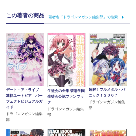
この著者の商品
著者名「ドラゴンマガジン編集部」で検索
超解！フルメタル・パ
デート・ア・ライブ
生徒会の全集 碧陽学園
ニック！２００７
凛祢ユートピア パー
生徒会公認ファンブッ
フェクトビジュアルガ
ドラゴンマガジン編集
ク
イド
部
ドラゴンマガジン編集
ドラゴンマガジン編集
部
部