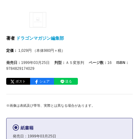
著者
ドラゴンマガジン編集部
定価：
1,029
円
（本体
980
円＋税）
発売日：
1999年03月25日
判型：
Ａ５変形判
ページ数：
16
ISBN：
9784829174029
ポスト
シェア
送る
※画像は表紙及び帯等、実際とは異なる場合があります。
紙書籍
発売日：1999年03月25日