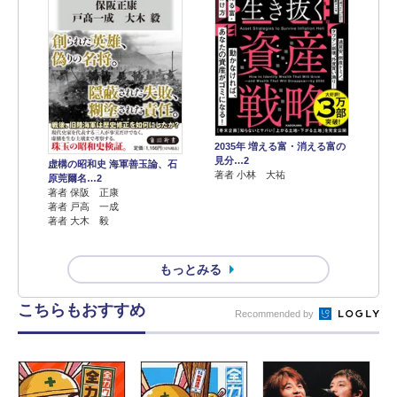
2035年 増える富・消える富の
見分…2
虚構の昭和史 海軍善玉論、石
著者 小林 大祐
原莞爾名…2
著者 保阪 正康
著者 戸高 一成
著者 大木 毅
もっとみる
こちらもおすすめ
Recommended by