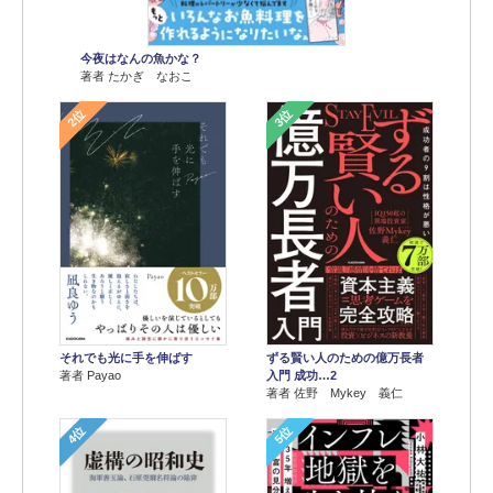
今夜はなんの魚かな？
著者 たかぎ なおこ
2位
3位
それでも光に手を伸ばす
ずる賢い人のための億万長者
著者 Payao
入門 成功…2
著者 佐野 Mykey 義仁
4位
5位