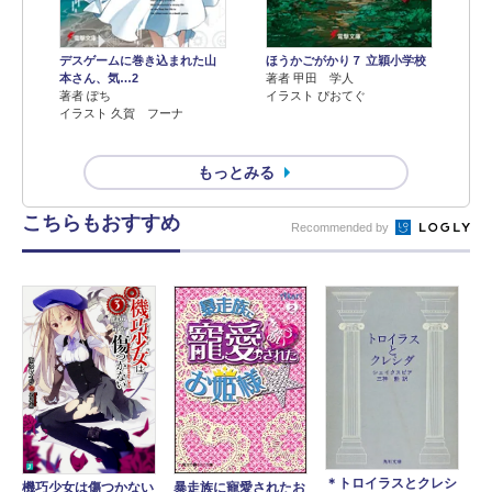
デスゲームに巻き込まれた山
ほうかごがかり７ 立穎小学校
本さん、気…2
著者 甲田 学人
著者 ぽち
イラスト ぴおてぐ
イラスト 久賀 フーナ
もっとみる
こちらもおすすめ
Recommended by
＊トロイラスとクレシ
暴走族に寵愛されたお
機巧少女は傷つかない