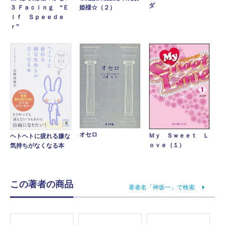
ダ
姫様☆（２）
３ Ｆａｃｉｎｇ “Ｅ
ｌｆ Ｓｐｅｅｄｅ
ｒ”
オセロ
Ｍｙ Ｓｗｅｅｔ Ｌ
ヘトヘトに疲れる嫌な
ｏｖｅ（１）
気持ちがなくなる本
この著者の商品
著者名「神坂一」で検索