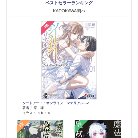
ベストセラーランキング
KADOKAWA調べ
1位
ソードアート・オンライン マテリアル…2
著者 川原 礫
イラスト ａｂｅｃ
2位
3位