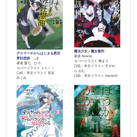
魔法少女ノ魔女裁判
デスマーチからはじまる異世
著者 Acacia
界狂想曲 …2
カバーイラスト 梅まろ
著者 愛七 ひろ
口絵・本文イラスト すがわ
カバーイラスト ｓｈｒｉ
ら おむ
口絵・本文イラスト 長浜
口絵・本文イラスト maruchi
めぐみ
4位
5位