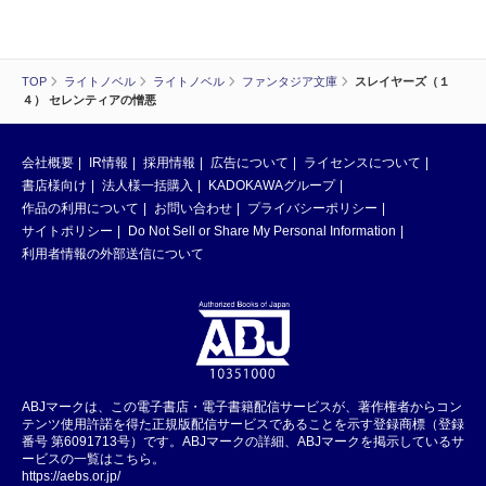
TOP
ライトノベル
ライトノベル
ファンタジア文庫
スレイヤーズ（１
４） セレンティアの憎悪
会社概要
IR情報
採用情報
広告について
ライセンスについて
書店様向け
法人様一括購入
KADOKAWAグループ
作品の利用について
お問い合わせ
プライバシーポリシー
サイトポリシー
Do Not Sell or Share My Personal Information
利用者情報の外部送信について
ABJマークは、この電子書店・電子書籍配信サービスが、著作権者からコン
テンツ使用許諾を得た正規版配信サービスであることを示す登録商標（登録
番号 第6091713号）です。ABJマークの詳細、ABJマークを掲示しているサ
ービスの一覧はこちら。
https://aebs.or.jp/