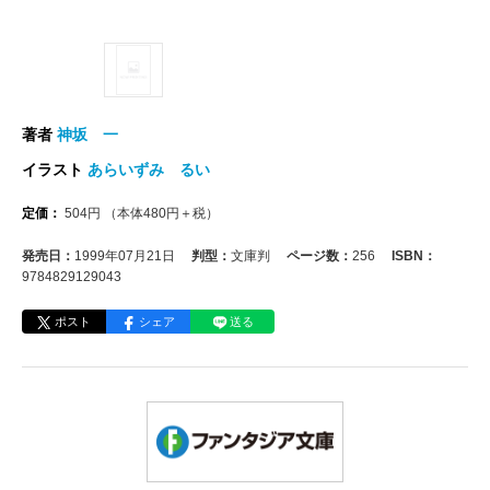
著者
神坂 一
イラスト
あらいずみ るい
定価：
504
円
（本体
480
円＋税）
発売日：
1999年07月21日
判型：
文庫判
ページ数：
256
ISBN：
9784829129043
ポスト
シェア
送る