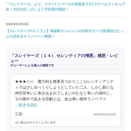
『スレイヤーズ』より、リナ=インバースが晴着姿で1/7スケールフィギュア
化！ 9月19日（土）より予約受付開始！
2020年01月20日
【スレイヤーズ×キミラノ】竜破斬チャレンジや白蛇のナーガ登場回がたっ
ぷり読めるキャンペーン開催！
「スレイヤーズ（１４） セレンティアの憎悪」感想・レビ
ュー
※ユーザーによる個人の感想です
★★★☆☆ 魔力剣も無事見つかりここセレンティアシテ
ィでは少しゆっくりしようとしていた二人、しかし新たな
神官長争いに巻き込まれてしまいやむなく争いの渦中に、
その最中で起きる悲劇とは、命は儚い傑作ラノベファ
…続きを読む
じお
2024年01月05日
11
人がナイス！しています