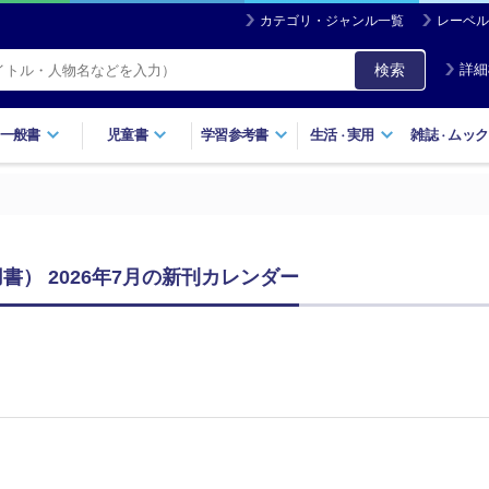
カテゴリ・ジャンル一覧
レーベル
検索
詳細
一般書
児童書
学習参考書
生活
実用
雑誌
ムック
・
・
用書） 2026年7月の新刊カレンダー