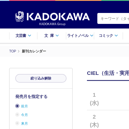
文芸書
文庫
ライトノベル
コミック
TOP
新刊カレンダー
CIEL（生活・実
絞り込み解除
1
発売月を指定する
(水)
前月
今月
2
来月
(木)