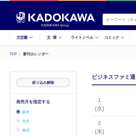
文芸書
文庫
ライトノベル
コミック
TOP
新刊カレンダー
ビジネスファミ通
絞り込み解除
1
発売月を指定する
(水)
前月
今月
2
来月
(木)