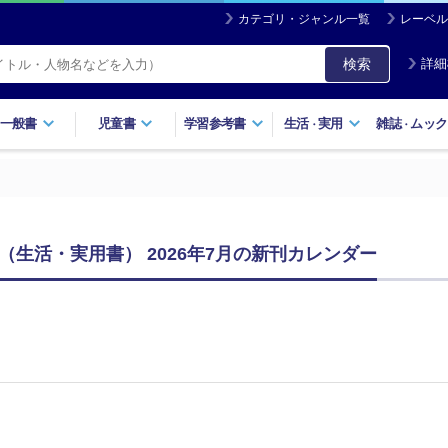
カテゴリ・ジャンル一覧
レーベル
検索
詳細
一般書
児童書
学習参考書
生活
実用
雑誌
ムック
・
・
（生活・実用書） 2026年7月の新刊カレンダー