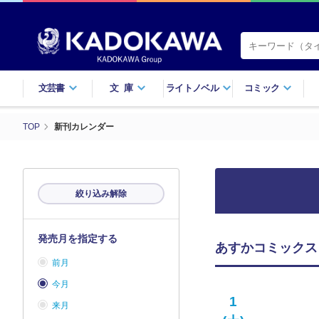
文芸書
文庫
ライトノベル
コミック
TOP
新刊カレンダー
絞り込み解除
発売月を指定する
あすかコミックス
前月
今月
1
来月