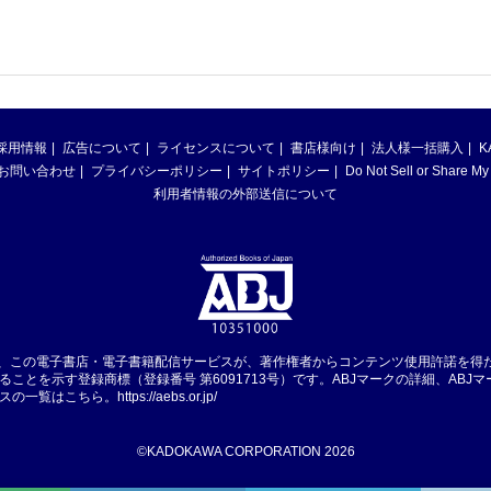
採用情報
広告について
ライセンスについて
書店様向け
法人様一括購入
K
お問い合わせ
プライバシーポリシー
サイトポリシー
Do Not Sell or Share My
利用者情報の外部送信について
は、この電子書店・電子書籍配信サービスが、著作権者からコンテンツ使用許諾を得
ることを示す登録商標（登録番号 第6091713号）です。ABJマークの詳細、ABJ
スの一覧はこちら。
https://aebs.or.jp/
©KADOKAWA CORPORATION 2026