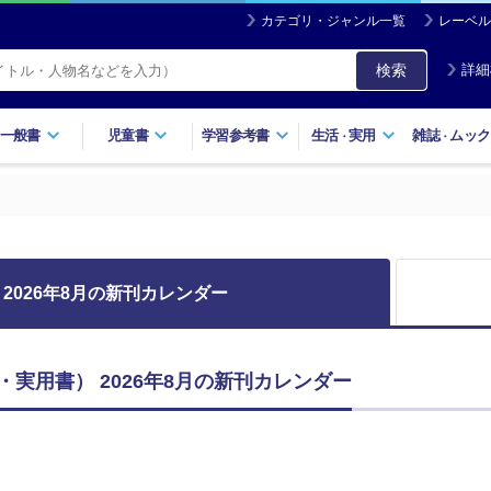
カテゴリ・ジャンル一覧
レーベル
検索
詳細
一般書
児童書
学習参考書
生活
実用
雑誌
ムック
・
・
2026年8月の新刊カレンダー
生活・実用書） 2026年8月の新刊カレンダー