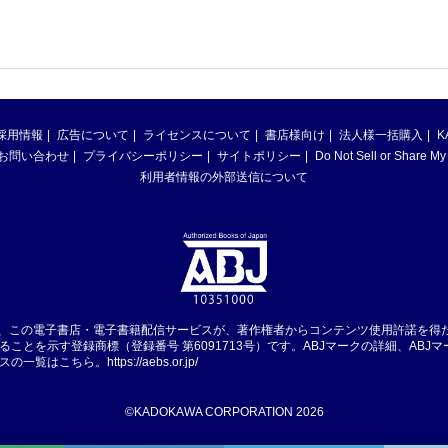
採用情報
広告について
ライセンスについて
書店様向け
法人様一括購入
K
お問い合わせ
プライバシーポリシー
サイトポリシー
Do Not Sell or Share My
利用者情報の外部送信について
は、この電子書店・電子書籍配信サービスが、著作権者からコンテンツ使用許諾を得
ることを示す登録商標（登録番号 第6091713号）です。ABJマークの詳細、ABJ
スの一覧はこちら。
https://aebs.or.jp/
©KADOKAWA CORPORATION 2026