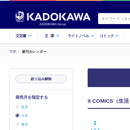
文芸書
文庫
ライトノベル
コミック
TOP
新刊カレンダー
絞り込み解除
発売月を指定する
it COMICS（
前月
今月
1
来月