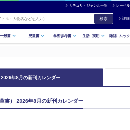
カテゴリ・ジャンル一覧
レーベル
検索
詳細
一般書
児童書
学習参考書
生活
実用
雑誌
ムック
・
・
2026年8月の新刊カレンダー
書） 2026年8月の新刊カレンダー