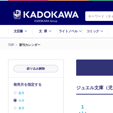
文芸書
文庫
ライトノベル
コミック
TOP
新刊カレンダー
絞り込み解除
発売月を指定する
ジュエル文庫（児童
前月
今月
1
来月