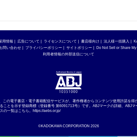
採用情報
広告について
ライセンスについて
書店様向け
法人様一括購入
K
お問い合わせ
プライバシーポリシー
サイトポリシー
Do Not Sell or Share My
利用者情報の外部送信について
は、この電子書店・電子書籍配信サービスが、著作権者からコンテンツ使用許諾を得
ることを示す登録商標（登録番号 第6091713号）です。ABJマークの詳細、ABJ
スの一覧はこちら。
https://aebs.or.jp/
©KADOKAWA CORPORATION 2026