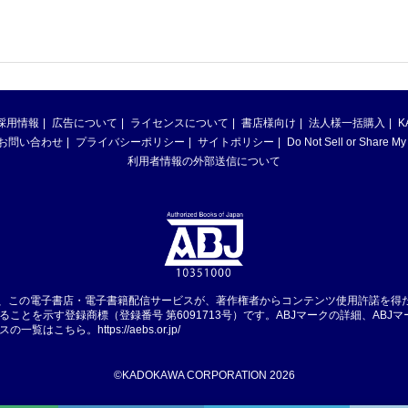
採用情報
広告について
ライセンスについて
書店様向け
法人様一括購入
K
お問い合わせ
プライバシーポリシー
サイトポリシー
Do Not Sell or Share My
利用者情報の外部送信について
は、この電子書店・電子書籍配信サービスが、著作権者からコンテンツ使用許諾を得
ることを示す登録商標（登録番号 第6091713号）です。ABJマークの詳細、ABJ
スの一覧はこちら。
https://aebs.or.jp/
©KADOKAWA CORPORATION 2026