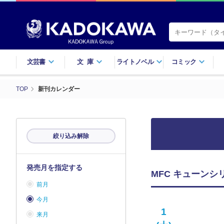
文芸書
文庫
ライトノベル
コミック
TOP
新刊カレンダー
絞り込み解除
発売月を指定する
MFC キューンシ
前月
今月
1
来月