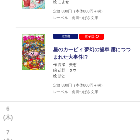
絵 こよせ
定価
880
円（本体
800
円＋税）
レーベル：角川つばさ文庫
児童書
電子版
星のカービィ 夢幻の歯車 霧につつ
まれた大事件!?
作 高瀬 美恵
絵 苅野 タウ
絵 ぽと
定価
880
円（本体
800
円＋税）
レーベル：角川つばさ文庫
6
(木)
7