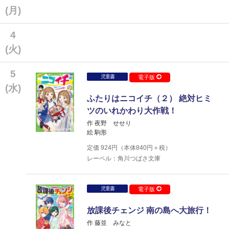
(月)
4
(火)
5
児童書
電子版
(水)
ふたりはニコイチ（２） 絶対ヒミ
ツのいれかわり大作戦！
作 夜野 せせり
絵 駒形
定価
924
円（本体
840
円＋税）
レーベル：角川つばさ文庫
児童書
電子版
放課後チェンジ 南の島へ大旅行！
作 藤並 みなと