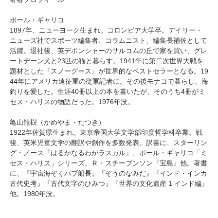
ポール・ギャリコ
1897年、ニューヨーク生まれ。コロンビア大学卒。デイリー・
ニューズ社でスポーツ編集者、コラムニスト、編集長補佐として
活躍。退社後、英デボンシャーのサルコムの丘で家を買い、グレ
ートデーン犬と23匹の猫と暮らす。1941年に第二次世界大戦を
題材とした『スノーグース』が世界的なベストセラーとなる。19
44年にアメリカ遠征軍の従軍記者に。その後モナコで暮らし、海
釣りを愛した。生涯40冊以上の本を書いたが、そのうち4冊がミ
セス・ハリスの物語だった。1976年没。
亀山龍樹（かめやま・たつき）
1922年佐賀県生まれ。東京帝国大学文学部印度哲学科卒業。戦
後、英米児童文学の翻訳や創作を多数発表。訳書に、スターリン
グ・ノース『はるかなるわがラスカル』、ポール・ギャリコ「ミ
セス・ハリス」シリーズ、Ｒ・スチーブンソン『宝島』他。著書
に、『宇宙海ぞくパブ船長』『ぞうのなみだ』『インド・インカ
古代史考』『古代文字のひみつ』『世界の文化遺産 1 インド編』
他。1980年没。