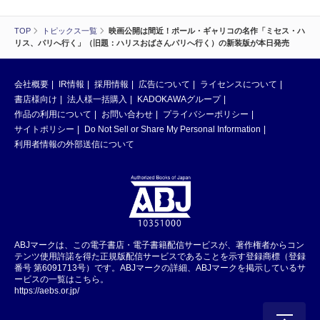
TOP
トピックス一覧
映画公開は間近！ポール・ギャリコの名作「ミセス・ハ
リス、パリへ行く」（旧題：ハリスおばさんパリへ行く）の新装版が本日発売
会社概要
IR情報
採用情報
広告について
ライセンスについて
書店様向け
法人様一括購入
KADOKAWAグループ
作品の利用について
お問い合わせ
プライバシーポリシー
サイトポリシー
Do Not Sell or Share My Personal Information
利用者情報の外部送信について
ABJマークは、この電子書店・電子書籍配信サービスが、著作権者からコン
テンツ使用許諾を得た正規版配信サービスであることを示す登録商標（登録
番号 第6091713号）です。ABJマークの詳細、ABJマークを掲示しているサ
ービスの一覧はこちら。
https://aebs.or.jp/