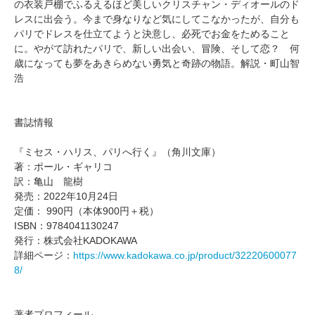
の衣装戸棚でふるえるほど美しいクリスチャン・ディオールのド
レスに出会う。今まで身なりなど気にしてこなかったが、自分も
パリでドレスを仕立てようと決意し、必死でお金をためること
に。やがて訪れたパリで、新しい出会い、冒険、そして恋？ 何
歳になっても夢をあきらめない勇気と奇跡の物語。解説・町山智
浩
書誌情報
『ミセス・ハリス、パリへ行く』（角川文庫）
著：ポール・ギャリコ
訳：亀山 龍樹
発売：2022年10月24日
定価： 990円（本体900円＋税）
ISBN：9784041130247
発行：株式会社KADOKAWA
詳細ページ：
https://www.kadokawa.co.jp/product/32220600077
8/
著者プロフィール