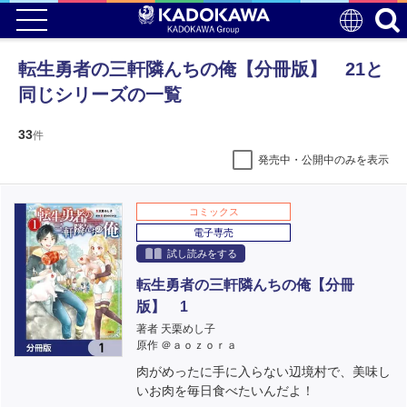
転生勇者の三軒隣んちの俺【分冊版】 21と
同じシリーズの一覧
33
件
発売中・公開中のみを表示
コミックス
電子専売
試し読みをする
転生勇者の三軒隣んちの俺【分冊
版】 1
著者 天栗めし子
原作 ＠ａｏｚｏｒａ
肉がめったに手に入らない辺境村で、美味し
いお肉を毎日食べたいんだよ！