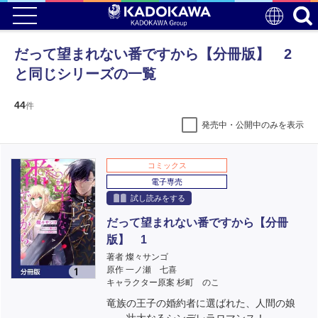
だって望まれない番ですから【分冊版】 2
と同じシリーズの一覧
44
件
発売中・公開中のみを表示
コミックス
電子専売
試し読みをする
だって望まれない番ですから【分冊
版】 1
著者 燦々サンゴ
原作 一ノ瀬 七喜
キャラクター原案 杉町 のこ
竜族の王子の婚約者に選ばれた、人間の娘