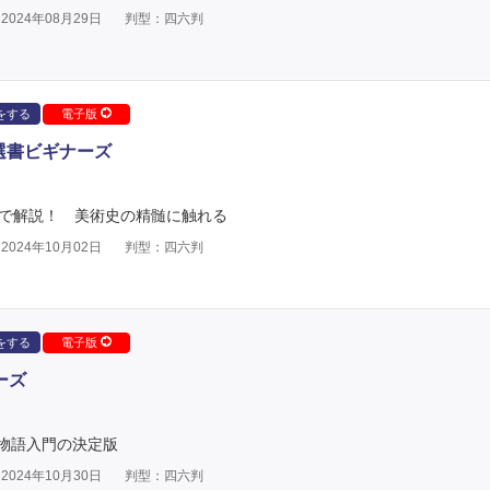
024年08月29日
判型：四六判
をする
電子版
選書ビギナーズ
ーで解説！ 美術史の精髄に触れる
024年10月02日
判型：四六判
をする
電子版
ーズ
物語入門の決定版
024年10月30日
判型：四六判