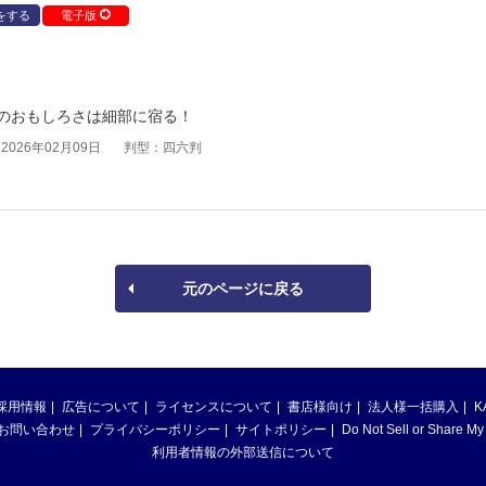
をする
電子版
のおもしろさは細部に宿る！
026年02月09日
判型：四六判
元のページに戻る
採用情報
広告について
ライセンスについて
書店様向け
法人様一括購入
K
お問い合わせ
プライバシーポリシー
サイトポリシー
Do Not Sell or Share My
利用者情報の外部送信について