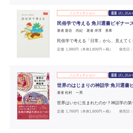
ノンフィクション
試し読み
民俗学で考える 角川選書ビギナー
著者 新谷 尚紀
著者 岸澤 美希
民俗学で考える「日常」から、見えてく
定価
1,980
円（本体
1,800
円＋税）
発売日：2
ノンフィクション
試し読み
世界のはじまりの神話学 角川選書
著者 松村 一男
世界はいかに生まれたのか？神話学の第
定価
1,760
円（本体
1,600
円＋税）
発売日：2