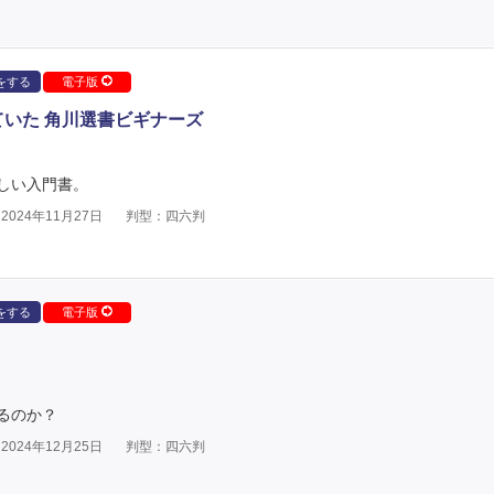
をする
電子版
ていた 角川選書ビギナーズ
しい入門書。
024年11月27日
判型：四六判
をする
電子版
るのか？
024年12月25日
判型：四六判