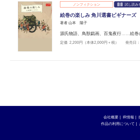
ノンフィクション
試し読み
絵巻の楽しみ 角川選書ビギナーズ
著者 山本 陽子
源氏物語、鳥獣戯画、百鬼夜行……絵巻
定価
2,200
円（本体
2,000
円＋税）
発売日：2
会社概要
IR情報
作品の利用について