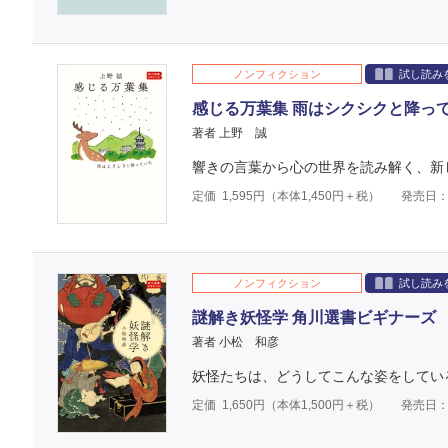
ノンフィクション
試し読み
感じる万葉集 雨はシクシクと降っ
著者 上野 誠
響きの言葉から心の世界を読み解く、新
定価
1,595
円（本体
1,450
円＋税）
発売日：2
ノンフィクション
試し読み
謎解き妖怪学 角川選書ビギナーズ
著者 小松 和彦
妖怪たちは、どうしてこんな姿をしてい
定価
1,650
円（本体
1,500
円＋税）
発売日：2