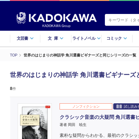
文芸書
文庫
ライトノベル
コミック
TOP
世界のはじまりの神話学 角川選書ビギナーズと同じシリーズの一覧
世界のはじまりの神話学 角川選書ビギナーズ
8
件
ノンフィクション
試し読み
クラシック音楽の大疑問 角川選書
著者 岡田 暁生
素朴な疑問からわかる、最初のクラシッ