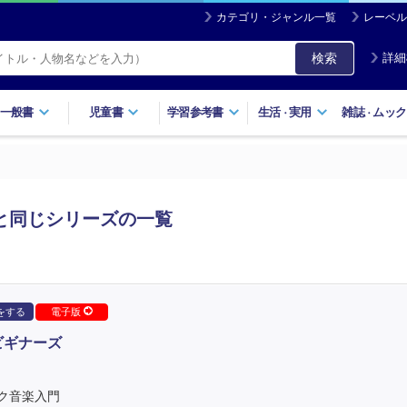
カテゴリ・ジャンル一覧
レーベル
検索
詳細
一般書
児童書
学習参考書
生活
実用
雑誌
ムック
・
・
と同じシリーズの一覧
をする
電子版
ビギナーズ
ク音楽入門