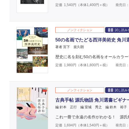
定価
1,540
円（本体
1,400
円＋税）
発売日：2
ノンフィクション
試し読み
50の名画でたどる西洋美術史 角川
著者 宮下 規久朗
歴史に名を刻む50の名画をオールカラ
定価
1,980
円（本体
1,800
円＋税）
発売日：2
ノンフィクション
試し読み
古典手帖 源氏物語 角川選書ビギナ
編 針本 正行
編 室城 秀之
編 鈴木 裕子
これ一冊で永遠の名作がわかる！ 源氏
定価
1,694
円（本体
1,540
円＋税）
発売日：2