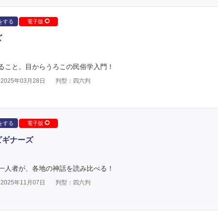
をする
電子版
ズ
ること。目からうろこの民俗学入門！
025年03月28日
判型：四六判
をする
電子版
ビギナーズ
一人者が、各地の神話を読み比べる！
025年11月07日
判型：四六判