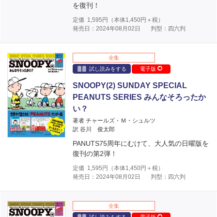
を復刊！
定価
1,595
円（本体
1,450
円＋税）
発売日：2024年08月02日
判型：四六判
全集
試し読みをする
電子版
SNOOPY(2) SUNDAY SPECIAL
PEANUTS SERIES みんなそろったか
い？
著者 チャールズ・Ｍ・シュルツ
訳 谷川 俊太郎
PANUTS75周年にむけて、大人気の日曜版を
復刊の第2弾！
定価
1,595
円（本体
1,450
円＋税）
発売日：2024年08月02日
判型：四六判
全集