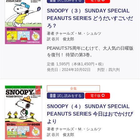
試し読みをする
電子版
SNOOPY（３） SUNDAY SPECIAL
PEANUTS SERIES どうだいすごいだ
ろ？
著者 チャールズ・Ｍ.・シュルツ
訳 谷川 俊太郎
PEANUTS75周年にむけて、大人気の日曜版
を復刊！ 待望の第3巻。
定価
1,595
円（本体
1,450
円＋税）
発売日：2024年10月02日
判型：四六判
全集
試し読みをする
電子版
SNOOPY（４） SUNDAY SPECIAL
PEANUTS SERIES 今日はおでかけび
より
著者 チャールズ・Ｍ.・シュルツ
訳 谷川 俊太郎