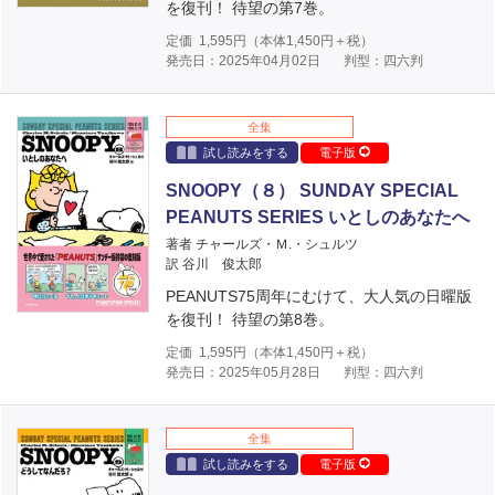
を復刊！ 待望の第7巻。
定価
1,595
円（本体
1,450
円＋税）
発売日：2025年04月02日
判型：四六判
全集
試し読みをする
電子版
SNOOPY（８） SUNDAY SPECIAL
PEANUTS SERIES いとしのあなたへ
著者 チャールズ・Ｍ.・シュルツ
訳 谷川 俊太郎
PEANUTS75周年にむけて、大人気の日曜版
を復刊！ 待望の第8巻。
定価
1,595
円（本体
1,450
円＋税）
発売日：2025年05月28日
判型：四六判
全集
試し読みをする
電子版