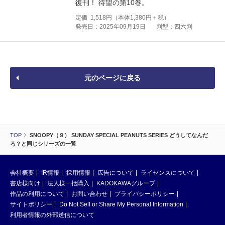
復刊！ 待望の第10巻。
定価
1,518
円（本体
1,380
円＋税）
発売日：2025年09月19日
判型：四六判
元のページに戻る
TOP
SNOOPY（９） SUNDAY SPECIAL PEANUTS SERIES どうしてなんだ
ろ？と同じシリーズの一覧
会社概要
IR情報
採用情報
広告について
ライセンスについて
書店様向け
法人様一括購入
KADOKAWAグループ
作品の利用について
お問い合わせ
プライバシーポリシー
サイトポリシー
Do Not Sell or Share My Personal Information
利用者情報の外部送信について