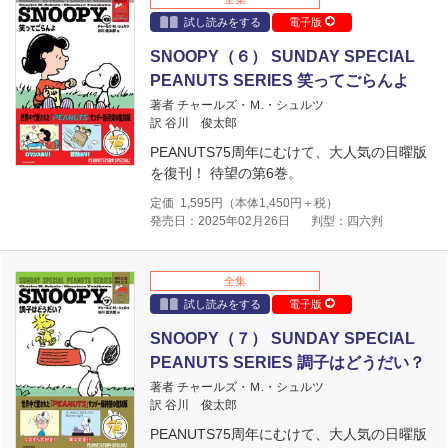
試し読みをする
電子版
SNOOPY（６） SUNDAY SPECIAL
PEANUTS SERIES 笑ってごらんよ
著者 チャールズ・Ｍ.・シュルツ
訳 谷川 俊太郎
PEANUTS75周年にむけて、大人気の日曜版
を復刊！ 待望の第6巻。
定価
1,595
円（本体
1,450
円＋税）
発売日：2025年02月26日
判型：四六判
全集
試し読みをする
電子版
SNOOPY（７） SUNDAY SPECIAL
PEANUTS SERIES 調子はどうだい？
著者 チャールズ・Ｍ.・シュルツ
訳 谷川 俊太郎
PEANUTS75周年にむけて、大人気の日曜版