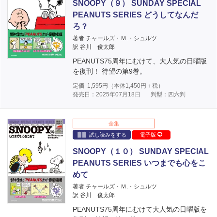
SNOOPY（９） SUNDAY SPECIAL
PEANUTS SERIES どうしてなんだ
ろ？
著者 チャールズ・Ｍ.・シュルツ
訳 谷川 俊太郎
PEANUTS75周年にむけて、大人気の日曜版
を復刊！ 待望の第9巻。
定価
1,595
円（本体
1,450
円＋税）
発売日：2025年07月18日
判型：四六判
全集
試し読みをする
電子版
SNOOPY（１０） SUNDAY SPECIAL
PEANUTS SERIES いつまでも心をこ
めて
著者 チャールズ・Ｍ.・シュルツ
訳 谷川 俊太郎
PEANUTS75周年にむけて大人気の日曜版を