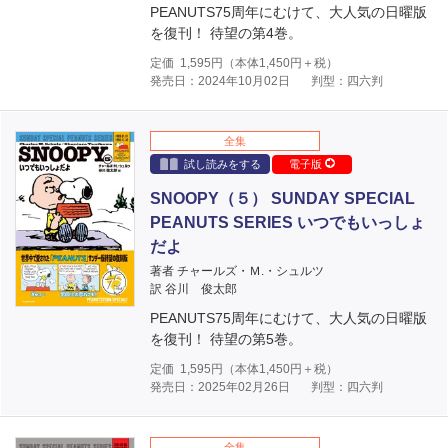
PEANUTS75周年にむけて、大人気の日曜版
を復刊！ 待望の第4巻。
定価
1,595
円（本体
1,450
円＋税）
発売日：2024年10月02日
判型：四六判
全集
試し読みをする
電子版
SNOOPY（５） SUNDAY SPECIAL
PEANUTS SERIES いつでもいっしょ
だよ
著者 チャールズ・Ｍ.・シュルツ
訳 谷川 俊太郎
PEANUTS75周年にむけて、大人気の日曜版
を復刊！ 待望の第5巻。
定価
1,595
円（本体
1,450
円＋税）
発売日：2025年02月26日
判型：四六判
全集