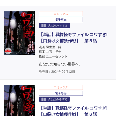
コミックス
電子専売
試し読みをする
【単話】戦慄怪奇ファイル コワすぎ!
【口裂け女捕獲作戦】 第５話
漫画 羽生生 純
原案 白石 晃士
原案 ニューセレクト
あなたの知らない世界へ。
発売日：2024年09月12日
コミックス
電子専売
試し読みをする
【単話】戦慄怪奇ファイル コワすぎ!
【口裂け女捕獲作戦】 第６話