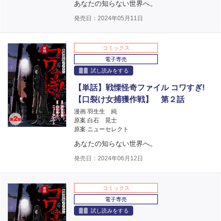
あなたの知らない世界へ。
発売日：2024年05月11日
コミックス
電子専売
試し読みをする
【単話】戦慄怪奇ファイル コワすぎ!
【口裂け女捕獲作戦】 第２話
漫画 羽生生 純
原案 白石 晃士
原案 ニューセレクト
あなたの知らない世界へ。
発売日：2024年06月12日
コミックス
電子専売
試し読みをする