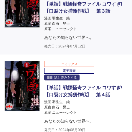
【単話】戦慄怪奇ファイル コワすぎ!
【口裂け女捕獲作戦】 第３話
漫画 羽生生 純
原案 白石 晃士
原案 ニューセレクト
あなたの知らない世界へ。
発売日：2024年07月12日
コミックス
電子専売
試し読みをする
【単話】戦慄怪奇ファイル コワすぎ!
【口裂け女捕獲作戦】 第４話
漫画 羽生生 純
原案 白石 晃士
原案 ニューセレクト
あなたの知らない世界へ。
発売日：2024年08月09日