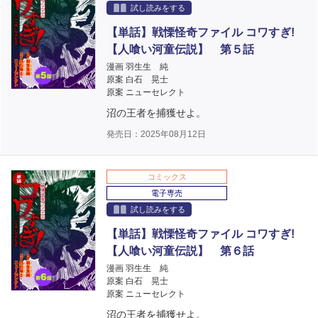
試し読みをする
【単話】戦慄怪奇ファイル コワすぎ!
【人喰い河童伝説】 第５話
漫画 羽生生 純
原案 白石 晃士
原案 ニューセレクト
沼の王者を捕獲せよ。
発売日：2025年08月12日
コミックス
電子専売
試し読みをする
【単話】戦慄怪奇ファイル コワすぎ!
【人喰い河童伝説】 第６話
漫画 羽生生 純
原案 白石 晃士
原案 ニューセレクト
沼の王者を捕獲せよ。