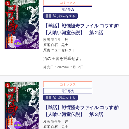
コミックス
電子専売
試し読みをする
【単話】戦慄怪奇ファイル コワすぎ!
【人喰い河童伝説】 第２話
漫画 羽生生 純
原案 白石 晃士
原案 ニューセレクト
沼の王者を捕獲せよ。
発売日：2025年05月12日
コミックス
電子専売
試し読みをする
【単話】戦慄怪奇ファイル コワすぎ!
【人喰い河童伝説】 第３話
漫画 羽生生 純
原案 白石 晃士