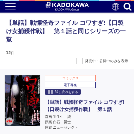
【単話】戦慄怪奇ファイル コワすぎ!【口裂
け女捕獲作戦】 第１話と同じシリーズの一
覧
12
件
発売中・公開中のみを表示
コミックス
電子専売
試し読みをする
【単話】戦慄怪奇ファイル コワすぎ!
【口裂け女捕獲作戦】 第１話
漫画 羽生生 純
原案 白石 晃士
原案 ニューセレクト