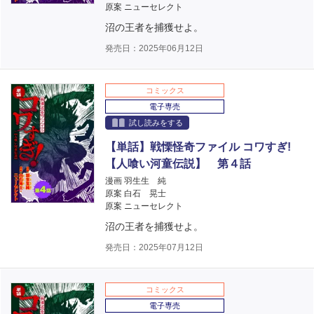
原案 ニューセレクト
沼の王者を捕獲せよ。
発売日：2025年06月12日
コミックス
電子専売
試し読みをする
【単話】戦慄怪奇ファイル コワすぎ!
【人喰い河童伝説】 第４話
漫画 羽生生 純
原案 白石 晃士
原案 ニューセレクト
沼の王者を捕獲せよ。
発売日：2025年07月12日
コミックス
電子専売