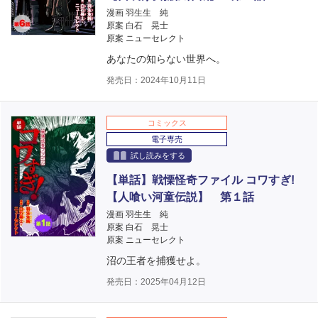
漫画 羽生生 純
原案 白石 晃士
原案 ニューセレクト
あなたの知らない世界へ。
発売日：2024年10月11日
コミックス
電子専売
試し読みをする
【単話】戦慄怪奇ファイル コワすぎ!
【人喰い河童伝説】 第１話
漫画 羽生生 純
原案 白石 晃士
原案 ニューセレクト
沼の王者を捕獲せよ。
発売日：2025年04月12日