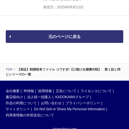
発売日：2025年09月12日
元のページに戻る
TOP
【単話】戦慄怪奇ファイル コワすぎ!【口裂け女捕獲作戦】 第１話と同
じシリーズの一覧
会社概要
IR情報
採用情報
広告について
ライセンスについて
書店様向け
法人様一括購入
KADOKAWAグループ
作品の利用について
お問い合わせ
プライバシーポリシー
サイトポリシー
Do Not Sell or Share My Personal Information
利用者情報の外部送信について