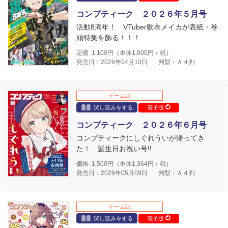
コンプティーク ２０２６年５月号
活動8周年！ VTuber歌衣メイカが表紙・巻
頭特集を飾る！！！
定価
1,100
円（本体
1,000
円＋税）
発売日：2026年04月10日
判型：Ａ４判
ゲーム誌
試し読みをする
電子版
コンプティーク ２０２６年６月号
コンプティークにしぐれういが帰ってき
た！ 誕生日お祝い号!!
価格
1,500
円（本体
1,364
円＋税）
発売日：2026年05月09日
判型：Ａ４判
ゲーム誌
試し読みをする
電子版