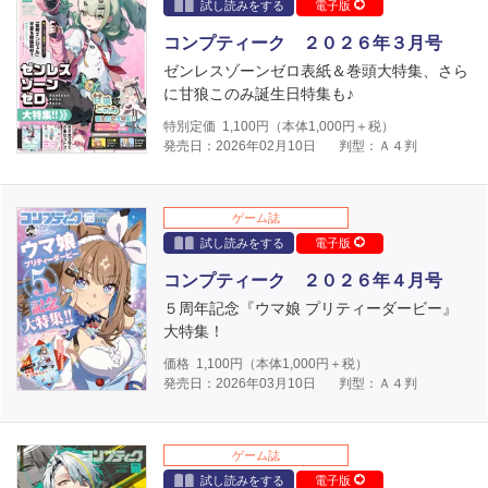
試し読みをする
電子版
コンプティーク ２０２６年３月号
ゼンレスゾーンゼロ表紙＆巻頭大特集、さら
に甘狼このみ誕生日特集も♪
特別定価
1,100
円（本体
1,000
円＋税）
発売日：2026年02月10日
判型：Ａ４判
ゲーム誌
試し読みをする
電子版
コンプティーク ２０２６年４月号
５周年記念『ウマ娘 プリティーダービー』
大特集！
価格
1,100
円（本体
1,000
円＋税）
発売日：2026年03月10日
判型：Ａ４判
ゲーム誌
試し読みをする
電子版