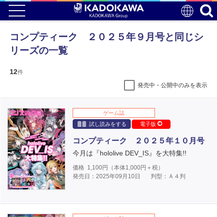
コンプティーク ２０２５年９月号と同じシ
リーズの一覧
12
件
発売中・公開中のみを表示
ゲーム誌
試し読みをする
電子版
コンプティーク ２０２５年１０月号
今月は『hololive DEV_IS』を大特集!!
価格
1,100
円（本体
1,000
円＋税）
発売日：2025年09月10日
判型：Ａ４判