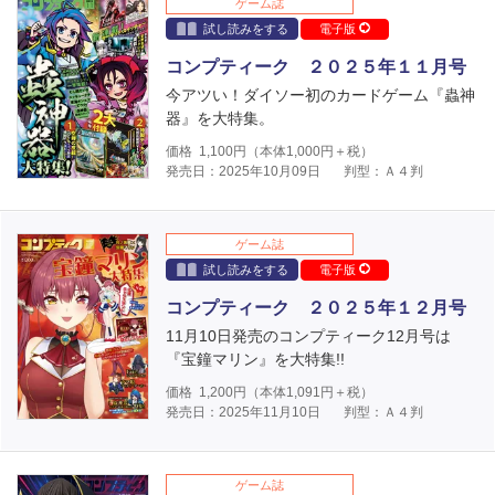
ゲーム誌
試し読みをする
電子版
コンプティーク ２０２５年１１月号
今アツい！ダイソー初のカードゲーム『蟲神
器』を大特集。
価格
1,100
円（本体
1,000
円＋税）
発売日：2025年10月09日
判型：Ａ４判
ゲーム誌
試し読みをする
電子版
コンプティーク ２０２５年１２月号
11月10日発売のコンプティーク12月号は
『宝鐘マリン』を大特集!!
価格
1,200
円（本体
1,091
円＋税）
発売日：2025年11月10日
判型：Ａ４判
ゲーム誌