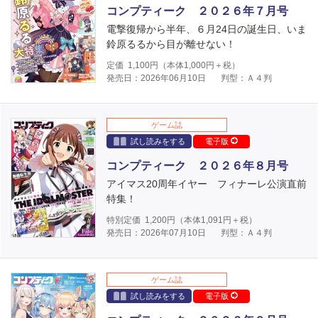
コンプティーク ２０２６年７月号
電撃復帰から半年、６月24日の誕生日、いま
鈴原るるから目が離せない！
定価
1,100
円（本体
1,000
円＋税）
発売日：2026年06月10日
判型：Ａ４判
ゲーム誌
試し読みをする
電子版
コンプティーク ２０２６年８月号
アイマス20周年イヤー フィナーレ公演直前
特集！
特別定価
1,200
円（本体
1,091
円＋税）
発売日：2026年07月10日
判型：Ａ４判
ゲーム誌
試し読みをする
電子版