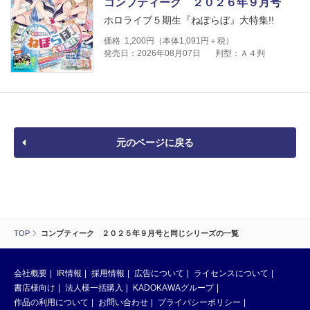
コンプティーク ２０２６年９月号
ホロライブ５期生『ねぽらぼ』大特集!!
価格
1,200
円（本体
1,091
円＋税）
発売日：2026年08月07日
判型：Ａ４判
元のページに戻る
TOP
コンプティーク ２０２５年９月号と同じシリーズの一覧
会社概要
IR情報
採用情報
広告について
ライセンスについて
書店様向け
法人様一括購入
KADOKAWAグループ
作品の利用について
お問い合わせ
プライバシーポリシー