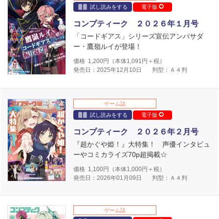
試し読みをする
電子版
コンプティーク ２０２６年１月号
「コードギアス」シリーズ宣伝アンバサダ
ー・鷹嶺ルイが登場！
価格
1,200
円（本体
1,091
円＋税）
発売日：2025年12月10日
判型：Ａ４判
ゲーム誌
試し読みをする
電子版
コンプティーク ２０２６年２月号
『超かぐや姫！』大特集！ 声優インタビュ
ーやコミカライズ70p超掲載☆
価格
1,100
円（本体
1,000
円＋税）
発売日：2026年01月09日
判型：Ａ４判
ゲーム誌