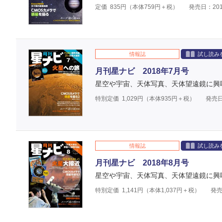
定価
835
円（本体
759
円＋税）
発売日：201
情報誌
試し読み
月刊星ナビ 2018年7月号
星空や宇宙、天体写真、天体望遠鏡に興
特別定価
1,029
円（本体
935
円＋税）
発売日
情報誌
試し読み
月刊星ナビ 2018年8月号
星空や宇宙、天体写真、天体望遠鏡に興
特別定価
1,141
円（本体
1,037
円＋税）
発売