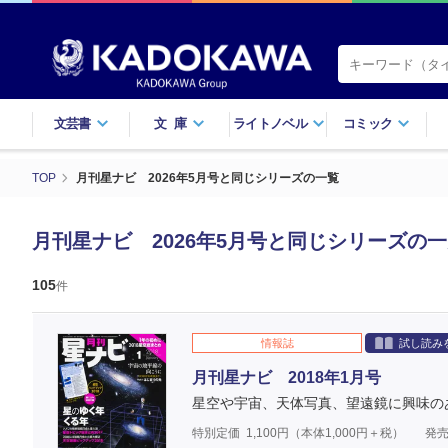
文芸書
文庫
ライトノベル
コミック
TOP
月刊星ナビ 2026年5月号と同じシリーズの一覧
月刊星ナビ 2026年5月号と同じシリーズの
105
件
情報誌
試し読み
月刊星ナビ 2018年1月号
星空や宇宙、天体写真、望遠鏡に興味の
特別定価
1,100
円（本体
1,000
円＋税）
発売