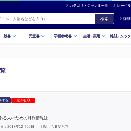
カテゴリ・ジャンル一覧
レーベル
検索
詳細
一般書
児童書
学習参考書
生活
実用
雑誌
ムック
・
・
一覧
をする
電子版
ある人のための月刊情報誌
日：2017年12月05日
判型：ＡＢ変形判