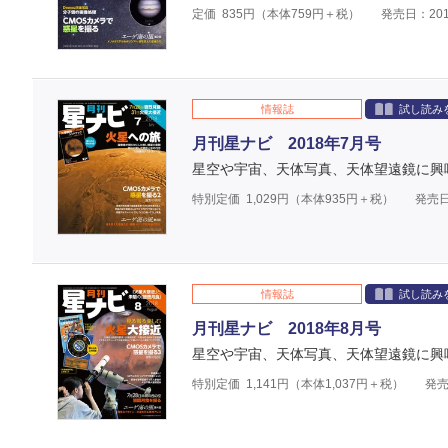
定価
835
円（本体
759
円＋税）
発売日：201
情報誌
試し読み
月刊星ナビ 2018年7月号
星空や宇宙、天体写真、天体望遠鏡に興
特別定価
1,029
円（本体
935
円＋税）
発売日
情報誌
試し読み
月刊星ナビ 2018年8月号
星空や宇宙、天体写真、天体望遠鏡に興
特別定価
1,141
円（本体
1,037
円＋税）
発売