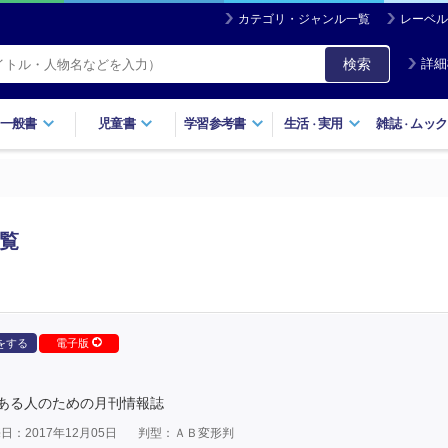
カテゴリ・ジャンル一覧
レーベル
検索
詳細
一般書
児童書
学習参考書
生活
実用
雑誌
ムック
・
・
一覧
をする
電子版
ある人のための月刊情報誌
日：2017年12月05日
判型：ＡＢ変形判