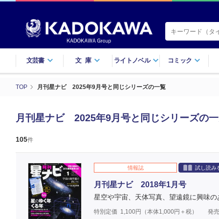
文芸書
文庫
ライトノベル
コミック
TOP
月刊星ナビ 2025年9月号と同じシリーズの一覧
月刊星ナビ 2025年9月号と同じシリーズの
105
件
情報誌
試し読み
月刊星ナビ 2018年1月号
星空や宇宙、天体写真、望遠鏡に興味の
特別定価
1,100
円（本体
1,000
円＋税）
発売