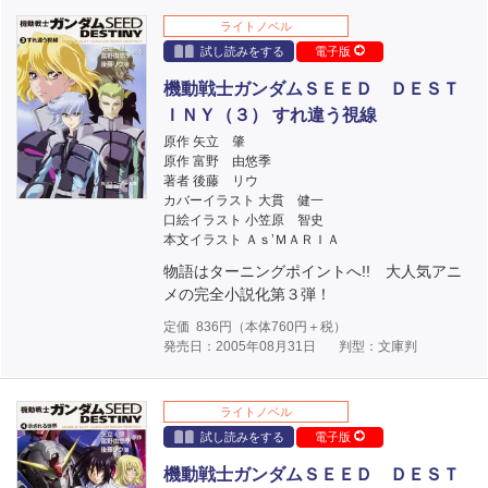
ライトノベル
試し読みをする
電子版
機動戦士ガンダムＳＥＥＤ ＤＥＳＴ
ＩＮＹ（３） すれ違う視線
原作 矢立 肇
原作 富野 由悠季
著者 後藤 リウ
カバーイラスト 大貫 健一
口絵イラスト 小笠原 智史
本文イラスト Ａｓ’ＭＡＲＩＡ
物語はターニングポイントへ!! 大人気アニ
メの完全小説化第３弾！
定価
836
円（本体
760
円＋税）
発売日：2005年08月31日
判型：文庫判
ライトノベル
試し読みをする
電子版
機動戦士ガンダムＳＥＥＤ ＤＥＳＴ