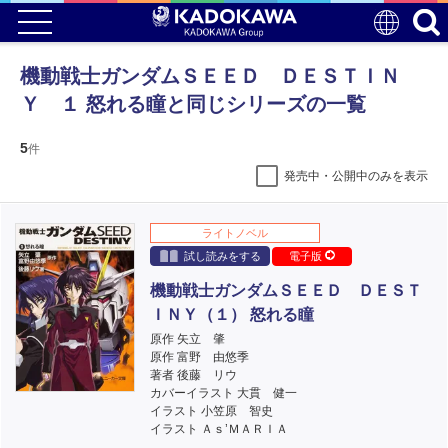
機動戦士ガンダムＳＥＥＤ ＤＥＳＴＩＮ
Ｙ １ 怒れる瞳と同じシリーズの一覧
5
件
発売中・公開中のみを表示
ライトノベル
試し読みをする
電子版
機動戦士ガンダムＳＥＥＤ ＤＥＳＴ
ＩＮＹ（１） 怒れる瞳
原作 矢立 肇
原作 富野 由悠季
著者 後藤 リウ
カバーイラスト 大貫 健一
イラスト 小笠原 智史
イラスト Ａｓ’ＭＡＲＩＡ