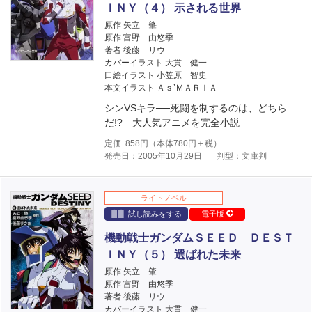
ＩＮＹ（４） 示される世界
原作 矢立 肇
原作 富野 由悠季
著者 後藤 リウ
カバーイラスト 大貫 健一
口絵イラスト 小笠原 智史
本文イラスト Ａｓ’ＭＡＲＩＡ
シンVSキラ──死闘を制するのは、どちら
だ!? 大人気アニメを完全小説
定価
858
円（本体
780
円＋税）
発売日：2005年10月29日
判型：文庫判
ライトノベル
試し読みをする
電子版
機動戦士ガンダムＳＥＥＤ ＤＥＳＴ
ＩＮＹ（５） 選ばれた未来
原作 矢立 肇
原作 富野 由悠季
著者 後藤 リウ
カバーイラスト 大貫 健一