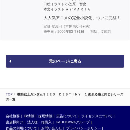
口絵イラスト 小笠原 智史
本文イラスト Ａｓ’ＭＡＲＩＡ
大人気アニメの完全小説化、ついに完結！
定価
858
円（本体
780
円＋税）
発売日：2006年03月31日
判型：文庫判
元のページに戻る
TOP
機動戦士ガンダムＳＥＥＤ ＤＥＳＴＩＮＹ １ 怒れる瞳と同じシリーズ
の一覧
会社概要
IR情報
採用情報
広告について
ライセンスについて
書店様向け
法人様一括購入
KADOKAWAグループ
作品の利用について
お問い合わせ
プライバシーポリシー