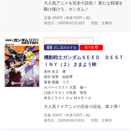
大人気アニメを完全小説化！ 新たな戦場を
駆け抜けろ、ガンダム！
定価
858
円（本体
780
円＋税）
発売日：2005年02月26日
判型：文庫判
ライトノベル
試し読みをする
電子版
機動戦士ガンダムＳＥＥＤ ＤＥＳＴ
ＩＮＹ（２） さまよう眸
原作 矢立 肇
原作 富野 由悠季
著者 後藤 リウ
カバーイラスト 大貫 健一
口絵イラスト 小笠原 智史
本文イラスト Ａｓ’ＭＡＲＩＡ
大人気ＴＶアニメの完全小説化、第２弾！
定価
836
円（本体
760
円＋税）
発売日：2005年06月30日
判型：文庫判