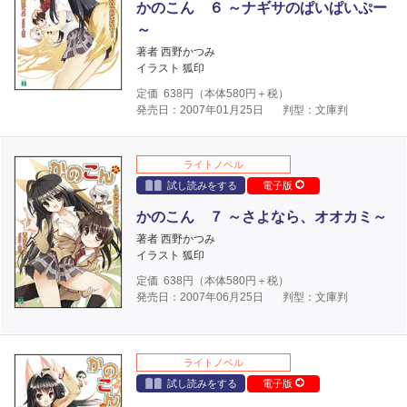
かのこん ６ ～ナギサのぱいぱいぷー
～
著者 西野かつみ
イラスト 狐印
定価
638
円（本体
580
円＋税）
発売日：2007年01月25日
判型：文庫判
ライトノベル
試し読みをする
電子版
かのこん ７ ～さよなら、オオカミ～
著者 西野かつみ
イラスト 狐印
定価
638
円（本体
580
円＋税）
発売日：2007年06月25日
判型：文庫判
ライトノベル
試し読みをする
電子版