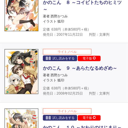
かのこん ８ ～コイビトたちのヒミツ
～
著者 西野かつみ
イラスト 狐印
定価
638
円（本体
580
円＋税）
発売日：2007年11月22日
判型：文庫判
ライトノベル
試し読みをする
電子版
かのこん ９ ～あらたなるめざめ～
著者 西野かつみ
イラスト 狐印
定価
638
円（本体
580
円＋税）
発売日：2008年02月25日
判型：文庫判
ライトノベル
試し読みをする
電子版
かのこん １０ ～おわりのはじまり～