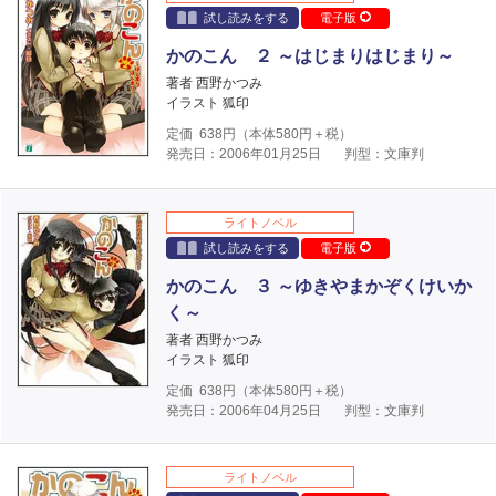
試し読みをする
電子版
かのこん ２ ～はじまりはじまり～
著者 西野かつみ
イラスト 狐印
定価
638
円（本体
580
円＋税）
発売日：2006年01月25日
判型：文庫判
ライトノベル
試し読みをする
電子版
かのこん ３ ～ゆきやまかぞくけいか
く～
著者 西野かつみ
イラスト 狐印
定価
638
円（本体
580
円＋税）
発売日：2006年04月25日
判型：文庫判
ライトノベル