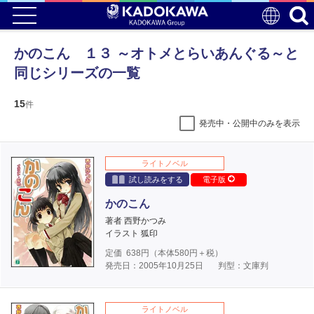
かのこん １３ ～オトメとらいあんぐる～と
同じシリーズの一覧
15
件
発売中・公開中のみを表示
ライトノベル
試し読みをする
電子版
かのこん
著者 西野かつみ
イラスト 狐印
定価
638
円（本体
580
円＋税）
発売日：2005年10月25日
判型：文庫判
ライトノベル