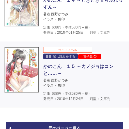
かのこん １４ ～どきどき☆らぶれっ
すん～
著者 西野かつみ
イラスト 狐印
定価
638
円（本体
580
円＋税）
発売日：2010年01月25日
判型：文庫判
ライトノベル
試し読みをする
電子版
かのこん １５ ～カノジョはコン
と……～
著者 西野かつみ
イラスト 狐印
定価
638
円（本体
580
円＋税）
発売日：2010年12月24日
判型：文庫判
元のページに戻る