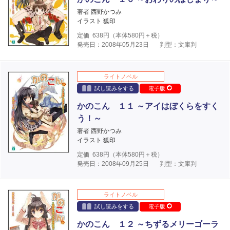
著者 西野かつみ
イラスト 狐印
定価
638
円（本体
580
円＋税）
発売日：2008年05月23日
判型：文庫判
ライトノベル
試し読みをする
電子版
かのこん １１ ～アイはぼくらをすく
う！～
著者 西野かつみ
イラスト 狐印
定価
638
円（本体
580
円＋税）
発売日：2008年09月25日
判型：文庫判
ライトノベル
試し読みをする
電子版
かのこん １２ ～ちずるメリーゴーラ