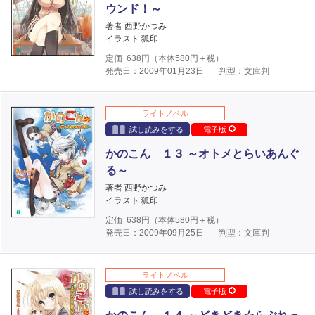
ウンド！～
著者 西野かつみ
イラスト 狐印
定価
638
円（本体
580
円＋税）
発売日：2009年01月23日
判型：文庫判
ライトノベル
試し読みをする
電子版
かのこん １３ ～オトメとらいあんぐ
る～
著者 西野かつみ
イラスト 狐印
定価
638
円（本体
580
円＋税）
発売日：2009年09月25日
判型：文庫判
ライトノベル
試し読みをする
電子版