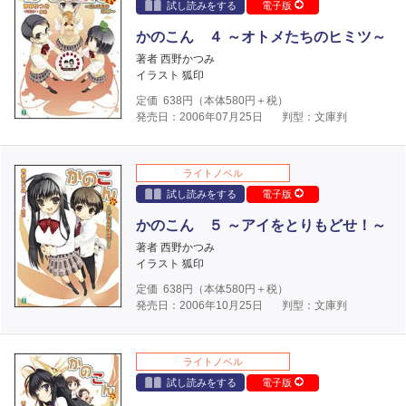
試し読みをする
電子版
かのこん ４ ～オトメたちのヒミツ～
著者 西野かつみ
イラスト 狐印
定価
638
円（本体
580
円＋税）
発売日：2006年07月25日
判型：文庫判
ライトノベル
試し読みをする
電子版
かのこん ５ ～アイをとりもどせ！～
著者 西野かつみ
イラスト 狐印
定価
638
円（本体
580
円＋税）
発売日：2006年10月25日
判型：文庫判
ライトノベル
試し読みをする
電子版